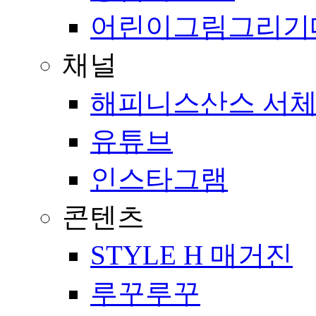
어린이그림그리기
채널
해피니스산스 서체
유튜브
인스타그램
콘텐츠
STYLE H 매거진
루꾸루꾸