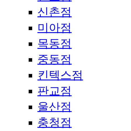
신촌점
미아점
목동점
중동점
킨텍스점
판교점
울산점
충청점