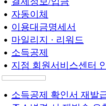
결제정보/입금
자동이체
이용대금명세서
마일리지 · 리워드
소득공제
지점 회원서비스센터 
검
색
검
어
색
Question
소득공제 확인서 재발급
입
력
Question