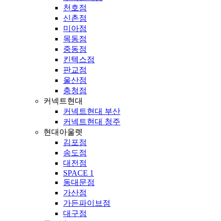
천호점
신촌점
미아점
목동점
중동점
킨텍스점
판교점
울산점
충청점
커넥트현대
커넥트현대 부산
커넥트현대 청주
현대아울렛
김포점
송도점
대전점
SPACE 1
동대문점
가산점
가든파이브점
대구점