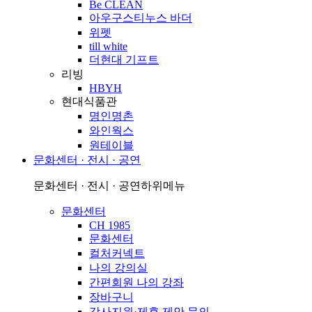
Be CLEAN
아우구스티누스 바더
위펫
till white
더현대 기프트
리빙
HBYH
현대식품관
명인명촌
와인웍스
원테이블
문화센터 · 전시 · 공연
문화센터 · 전시 · 공연
하위메뉴
문화센터
CH 1985
문화센터
컬처커넥트
나의 강의실
간편회원 나의 강좌
장바구니
강사지원·제휴 제안 문의