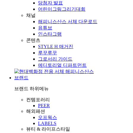
당첨자 발표
어린이그림그리기대회
채널
해피니스산스 서체 다운로드
유튜브
인스타그램
콘텐츠
STYLE H 매거진
루꾸루꾸
그로서리 가이드
에디토리얼 디파트먼트
브랜드
브랜드
하위메뉴
컨템포러리
PEER
해외패션
오프웍스
LABELS
뷰티 & 라이프스타일