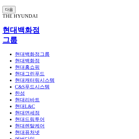
다음
THE HYUNDAI
현대백화점
그룹
현대백화점그룹
현대백화점
현대홈쇼핑
현대그린푸드
현대캐터링시스템
C&S푸드시스템
한섬
현대리바트
현대L&C
현대면세점
현대드림투어
현대렌탈케어
현대퓨처넷
에버다임