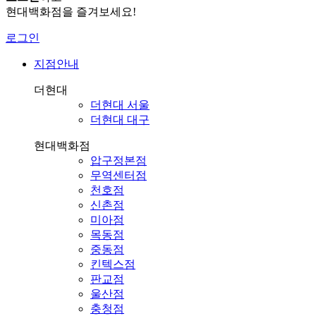
현대백화점을 즐겨보세요!
로그인
지점안내
더현대
더현대 서울
더현대 대구
현대백화점
압구정본점
무역센터점
천호점
신촌점
미아점
목동점
중동점
킨텍스점
판교점
울산점
충청점