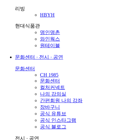
리빙
HBYH
현대식품관
명인명촌
와인웍스
원테이블
문화센터 · 전시 · 공연
문화센터
CH 1985
문화센터
컬처커넥트
나의 강의실
간편회원 나의 강좌
장바구니
공식 유튜브
공식 인스타그램
공식 블로그
전시 · 공연