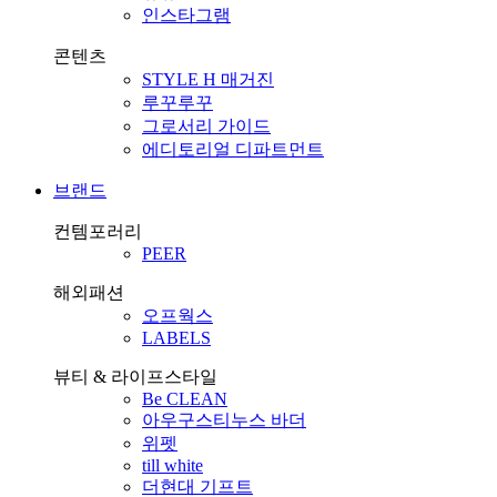
인스타그램
콘텐츠
STYLE H 매거진
루꾸루꾸
그로서리 가이드
에디토리얼 디파트먼트
브랜드
컨템포러리
PEER
해외패션
오프웍스
LABELS
뷰티 & 라이프스타일
Be CLEAN
아우구스티누스 바더
위펫
till white
더현대 기프트