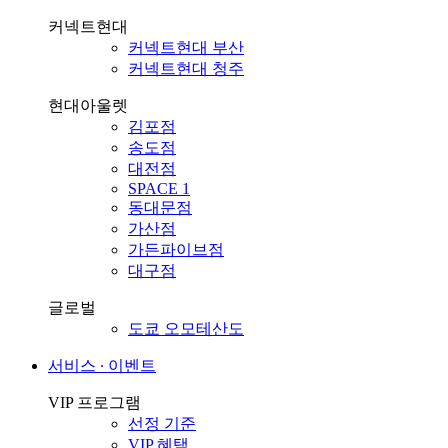
커넥트현대
커넥트현대 부산
커넥트현대 청주
현대아울렛
김포점
송도점
대전점
SPACE 1
동대문점
가산점
가든파이브점
대구점
글로벌
도쿄 오모테산도
서비스 ∙ 이벤트
VIP 프로그램
선정 기준
VIP 혜택