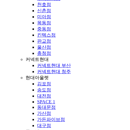
천호점
신촌점
미아점
목동점
중동점
킨텍스점
판교점
울산점
충청점
커넥트현대
커넥트현대 부산
커넥트현대 청주
현대아울렛
김포점
송도점
대전점
SPACE 1
동대문점
가산점
가든파이브점
대구점