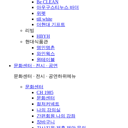
Be CLEAN
아우구스티누스 바더
위펫
till white
더현대 기프트
리빙
HBYH
현대식품관
명인명촌
와인웍스
원테이블
문화센터 · 전시 · 공연
문화센터 · 전시 · 공연
하위메뉴
문화센터
CH 1985
문화센터
컬처커넥트
나의 강의실
간편회원 나의 강좌
장바구니
강사지원·제휴 제안 문의