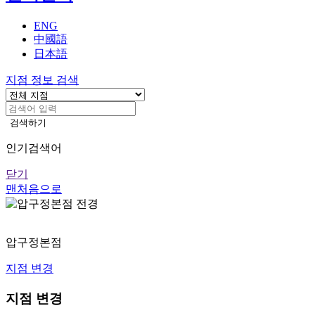
기
ENG
中國語
日本語
지점 정보 검색
검색하기
인기검색어
닫기
맨처음으로
지
점
정
지
압구정본점
안
지점 변경
내
본
지점 변경