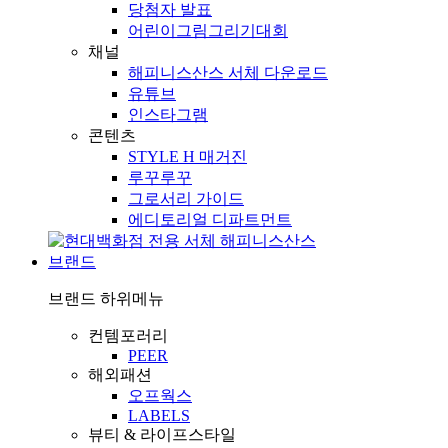
당첨자 발표
어린이그림그리기대회
채널
해피니스산스 서체 다운로드
유튜브
인스타그램
콘텐츠
STYLE H 매거진
루꾸루꾸
그로서리 가이드
에디토리얼 디파트먼트
브랜드
브랜드
하위메뉴
컨템포러리
PEER
해외패션
오프웍스
LABELS
뷰티 & 라이프스타일