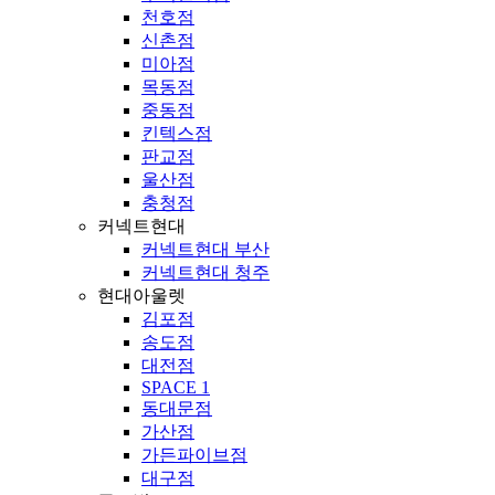
천호점
신촌점
미아점
목동점
중동점
킨텍스점
판교점
울산점
충청점
커넥트현대
커넥트현대 부산
커넥트현대 청주
현대아울렛
김포점
송도점
대전점
SPACE 1
동대문점
가산점
가든파이브점
대구점