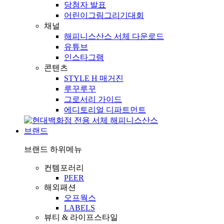
당첨자 발표
어린이그림그리기대회
채널
해피니스산스 서체 다운로드
유튜브
인스타그램
콘텐츠
STYLE H 매거진
루꾸루꾸
그로서리 가이드
에디토리얼 디파트먼트
브랜드
브랜드
하위메뉴
컨템포러리
PEER
해외패션
오프웍스
LABELS
뷰티 & 라이프스타일