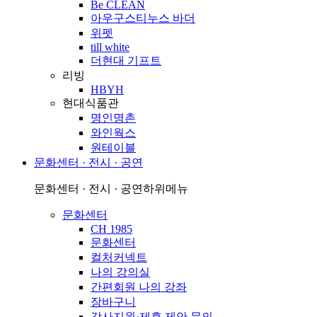
Be CLEAN
아우구스티누스 바더
위펫
till white
더현대 기프트
리빙
HBYH
현대식품관
명인명촌
와인웍스
원테이블
문화센터 · 전시 · 공연
문화센터 · 전시 · 공연
하위메뉴
문화센터
CH 1985
문화센터
컬처커넥트
나의 강의실
간편회원 나의 강좌
장바구니
강사지원·제휴 제안 문의