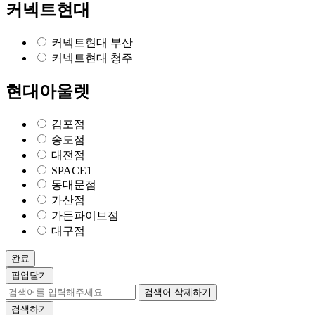
커넥트현대
커넥트현대 부산
커넥트현대 청주
현대아울렛
김포점
송도점
대전점
SPACE1
동대문점
가산점
가든파이브점
대구점
완료
팝업닫기
검색어 삭제하기
검색하기