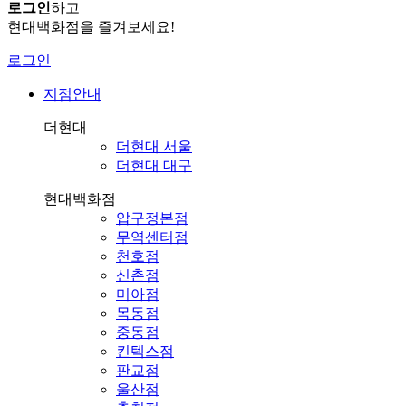
로그인
하고
현대백화점을 즐겨보세요!
로그인
지점안내
더현대
더현대 서울
더현대 대구
현대백화점
압구정본점
무역센터점
천호점
신촌점
미아점
목동점
중동점
킨텍스점
판교점
울산점