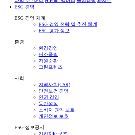
나의 주 · 머니
H.Point 멤버십
클럽웨딩
와지트
ESG 경영
ESG 경영 체계
ESG 경영 전략 및 추진 체계
ESG 평가 정보
환경
환경경영
탄소중립
자원순환
그린프렌즈
사회
지역사회(CSR)
안전보건 경영
인권 경영
동반성장
소비자 권익 보호
개인정보 보호
ESG 정보공시
기업지배구조