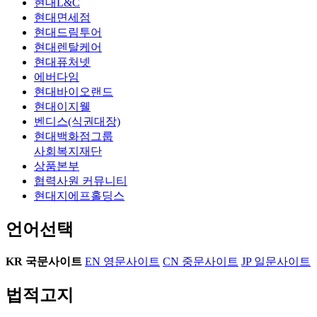
현대L&C
현대면세점
현대드림투어
현대렌탈케어
현대퓨처넷
에버다임
현대바이오랜드
현대이지웰
벤디스(식권대장)
현대백화점그룹
사회복지재단
상품본부
협력사원 커뮤니티
현대지에프홀딩스
언어선택
KR
국문사이트
EN
영문사이트
CN
중문사이트
JP
일문사이트
법적고지