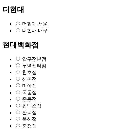
더현대
더현대 서울
더현대 대구
현대백화점
압구정본점
무역센터점
천호점
신촌점
미아점
목동점
중동점
킨텍스점
판교점
울산점
충청점