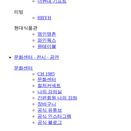
더현대 기프트
리빙
HBYH
현대식품관
명인명촌
와인웍스
원테이블
문화센터 · 전시 · 공연
문화센터
CH 1985
문화센터
컬처커넥트
나의 강의실
간편회원 나의 강좌
장바구니
공식 유튜브
공식 인스타그램
공식 블로그