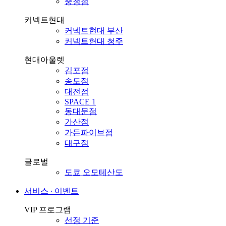
충청점
커넥트현대
커넥트현대 부산
커넥트현대 청주
현대아울렛
김포점
송도점
대전점
SPACE 1
동대문점
가산점
가든파이브점
대구점
글로벌
도쿄 오모테산도
서비스 ∙ 이벤트
VIP 프로그램
선정 기준