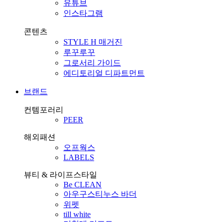
유튜브
인스타그램
콘텐츠
STYLE H 매거진
루꾸루꾸
그로서리 가이드
에디토리얼 디파트먼트
브랜드
컨템포러리
PEER
해외패션
오프웍스
LABELS
뷰티 & 라이프스타일
Be CLEAN
아우구스티누스 바더
위펫
till white