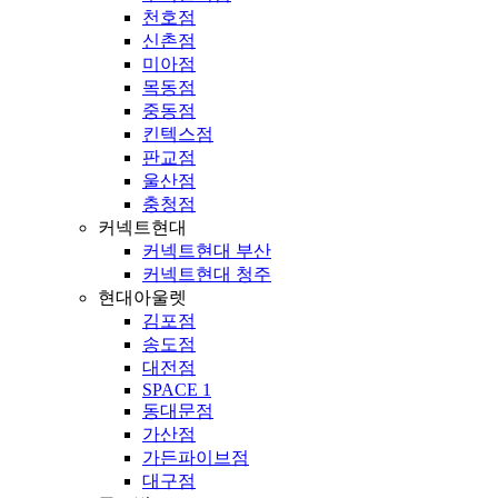
천호점
신촌점
미아점
목동점
중동점
킨텍스점
판교점
울산점
충청점
커넥트현대
커넥트현대 부산
커넥트현대 청주
현대아울렛
김포점
송도점
대전점
SPACE 1
동대문점
가산점
가든파이브점
대구점