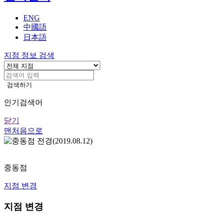
기
ENG
中國語
日本語
지점 정보 검색
검색하기
인기검색어
닫기
맨처음으로
지
점
정
지
중동점
안
지점 변경
내
본
지점 변경