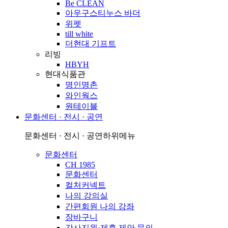
Be CLEAN
아우구스티누스 바더
위펫
till white
더현대 기프트
리빙
HBYH
현대식품관
명인명촌
와인웍스
원테이블
문화센터 · 전시 · 공연
문화센터 · 전시 · 공연
하위메뉴
문화센터
CH 1985
문화센터
컬처커넥트
나의 강의실
간편회원 나의 강좌
장바구니
강사지원·제휴 제안 문의