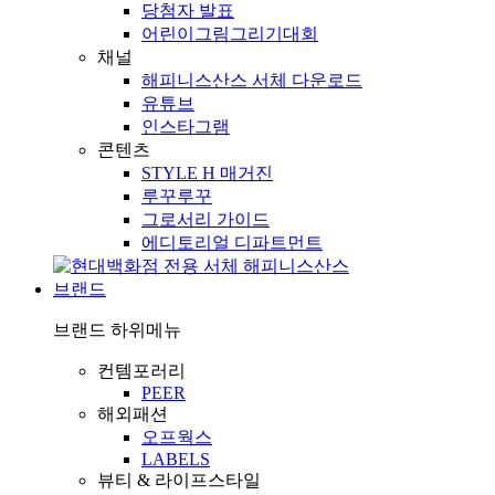
당첨자 발표
어린이그림그리기대회
채널
해피니스산스 서체 다운로드
유튜브
인스타그램
콘텐츠
STYLE H 매거진
루꾸루꾸
그로서리 가이드
에디토리얼 디파트먼트
브랜드
브랜드
하위메뉴
컨템포러리
PEER
해외패션
오프웍스
LABELS
뷰티 & 라이프스타일