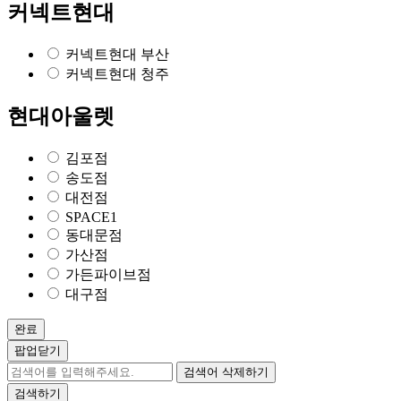
커넥트현대
커넥트현대 부산
커넥트현대 청주
현대아울렛
김포점
송도점
대전점
SPACE1
동대문점
가산점
가든파이브점
대구점
완료
팝업닫기
검색어 삭제하기
검색하기