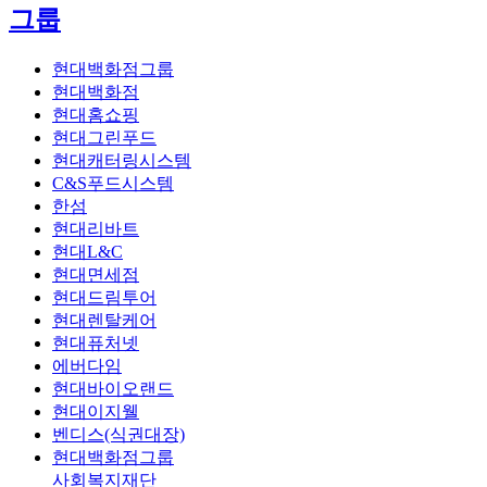
그룹
현대백화점그룹
현대백화점
현대홈쇼핑
현대그린푸드
현대캐터링시스템
C&S푸드시스템
한섬
현대리바트
현대L&C
현대면세점
현대드림투어
현대렌탈케어
현대퓨처넷
에버다임
현대바이오랜드
현대이지웰
벤디스(식권대장)
현대백화점그룹
사회복지재단