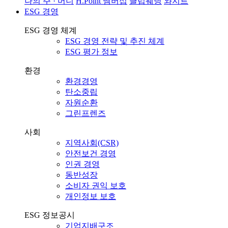
나의 주 · 머니
H.Point 멤버십
클럽웨딩
와지트
ESG 경영
ESG 경영 체계
ESG 경영 전략 및 추진 체계
ESG 평가 정보
환경
환경경영
탄소중립
자원순환
그린프렌즈
사회
지역사회(CSR)
안전보건 경영
인권 경영
동반성장
소비자 권익 보호
개인정보 보호
ESG 정보공시
기업지배구조