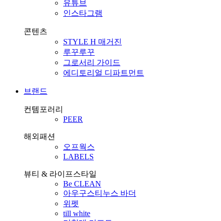
유튜브
인스타그램
콘텐츠
STYLE H 매거진
루꾸루꾸
그로서리 가이드
에디토리얼 디파트먼트
브랜드
컨템포러리
PEER
해외패션
오프웍스
LABELS
뷰티 & 라이프스타일
Be CLEAN
아우구스티누스 바더
위펫
till white