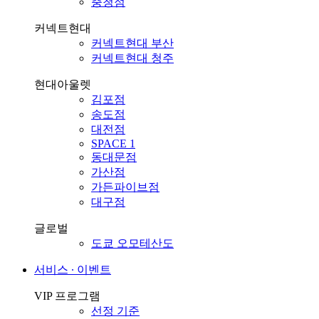
충청점
커넥트현대
커넥트현대 부산
커넥트현대 청주
현대아울렛
김포점
송도점
대전점
SPACE 1
동대문점
가산점
가든파이브점
대구점
글로벌
도쿄 오모테산도
서비스 ∙ 이벤트
VIP 프로그램
선정 기준