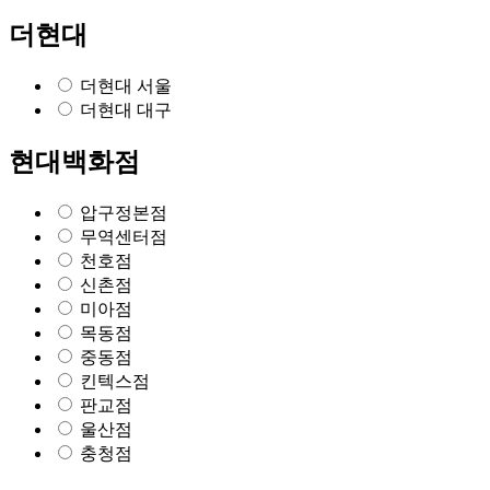
더현대
더현대 서울
더현대 대구
현대백화점
압구정본점
무역센터점
천호점
신촌점
미아점
목동점
중동점
킨텍스점
판교점
울산점
충청점