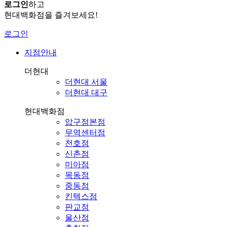
로그인
하고
현대백화점을 즐겨보세요!
로그인
지점안내
더현대
더현대 서울
더현대 대구
현대백화점
압구정본점
무역센터점
천호점
신촌점
미아점
목동점
중동점
킨텍스점
판교점
울산점