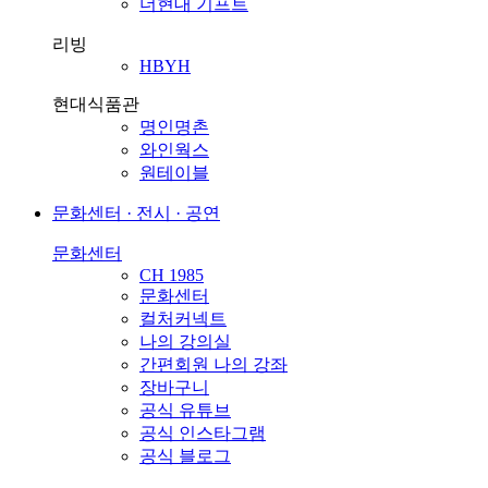
더현대 기프트
리빙
HBYH
현대식품관
명인명촌
와인웍스
원테이블
문화센터 · 전시 · 공연
문화센터
CH 1985
문화센터
컬처커넥트
나의 강의실
간편회원 나의 강좌
장바구니
공식 유튜브
공식 인스타그램
공식 블로그