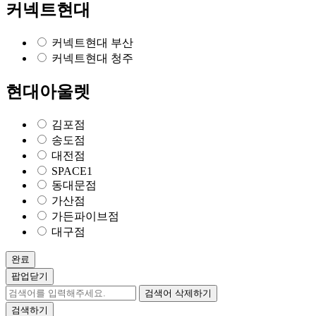
커넥트현대
커넥트현대 부산
커넥트현대 청주
현대아울렛
김포점
송도점
대전점
SPACE1
동대문점
가산점
가든파이브점
대구점
완료
팝업닫기
검색어 삭제하기
검색하기