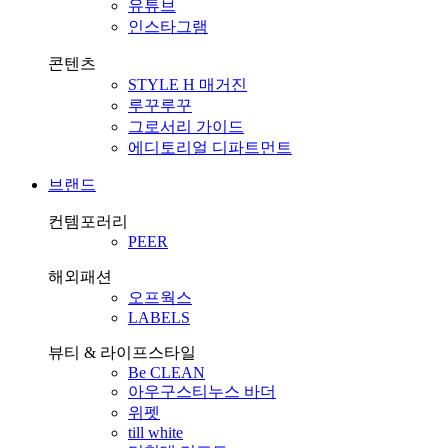
유튜브
인스타그램
콘텐츠
STYLE H 매거진
루꾸루꾸
그로서리 가이드
에디토리얼 디파트먼트
브랜드
컨템포러리
PEER
해외패션
오프웍스
LABELS
뷰티 & 라이프스타일
Be CLEAN
아우구스티누스 바더
위펫
till white