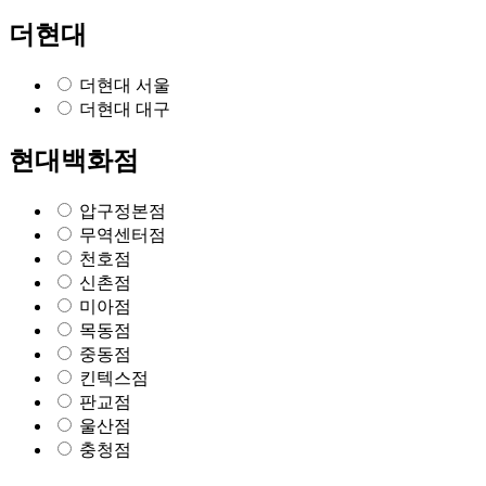
더현대
더현대 서울
더현대 대구
현대백화점
압구정본점
무역센터점
천호점
신촌점
미아점
목동점
중동점
킨텍스점
판교점
울산점
충청점