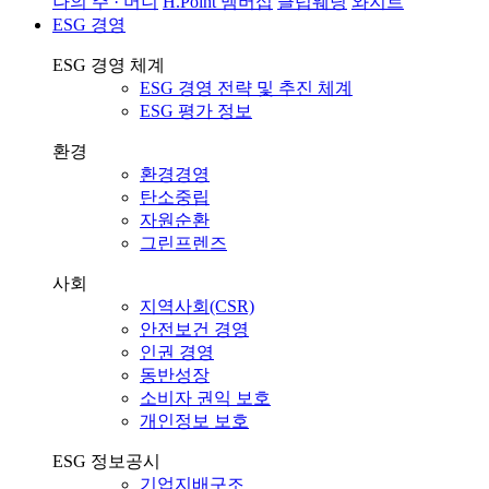
나의 주 · 머니
H.Point 멤버십
클럽웨딩
와지트
ESG 경영
ESG 경영 체계
ESG 경영 전략 및 추진 체계
ESG 평가 정보
환경
환경경영
탄소중립
자원순환
그린프렌즈
사회
지역사회(CSR)
안전보건 경영
인권 경영
동반성장
소비자 권익 보호
개인정보 보호
ESG 정보공시
기업지배구조