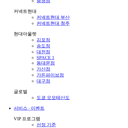
충청점
커넥트현대
커넥트현대 부산
커넥트현대 청주
현대아울렛
김포점
송도점
대전점
SPACE 1
동대문점
가산점
가든파이브점
대구점
글로벌
도쿄 오모테산도
서비스 ∙ 이벤트
VIP 프로그램
선정 기준