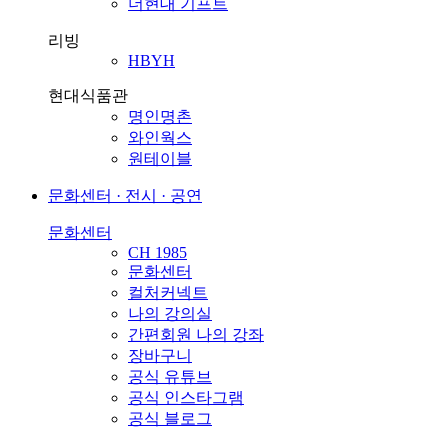
더현대 기프트
리빙
HBYH
현대식품관
명인명촌
와인웍스
원테이블
문화센터 · 전시 · 공연
문화센터
CH 1985
문화센터
컬처커넥트
나의 강의실
간편회원 나의 강좌
장바구니
공식 유튜브
공식 인스타그램
공식 블로그