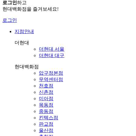
로그인
하고
현대백화점을 즐겨보세요!
로그인
지점안내
더현대
더현대 서울
더현대 대구
현대백화점
압구정본점
무역센터점
천호점
신촌점
미아점
목동점
중동점
킨텍스점
판교점
울산점