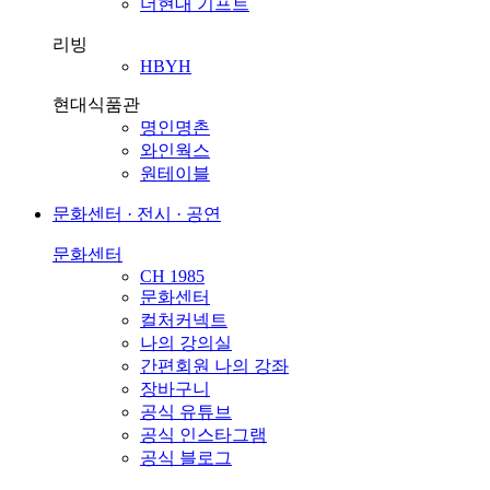
더현대 기프트
리빙
HBYH
현대식품관
명인명촌
와인웍스
원테이블
문화센터 · 전시 · 공연
문화센터
CH 1985
문화센터
컬처커넥트
나의 강의실
간편회원 나의 강좌
장바구니
공식 유튜브
공식 인스타그램
공식 블로그