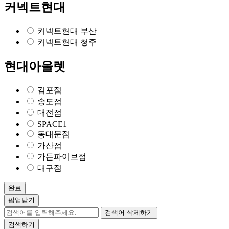
커넥트현대
커넥트현대 부산
커넥트현대 청주
현대아울렛
김포점
송도점
대전점
SPACE1
동대문점
가산점
가든파이브점
대구점
완료
팝업닫기
검색어 삭제하기
검색하기