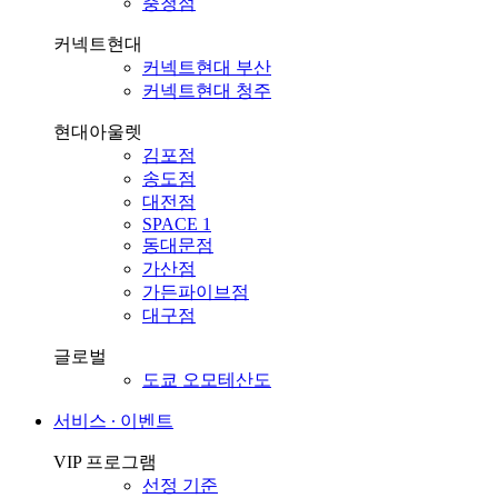
충청점
커넥트현대
커넥트현대 부산
커넥트현대 청주
현대아울렛
김포점
송도점
대전점
SPACE 1
동대문점
가산점
가든파이브점
대구점
글로벌
도쿄 오모테산도
서비스 ∙ 이벤트
VIP 프로그램
선정 기준