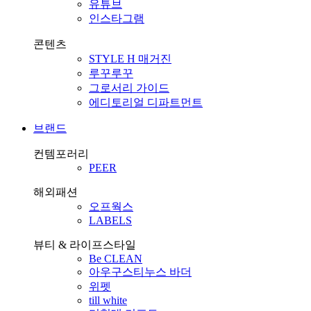
유튜브
인스타그램
콘텐츠
STYLE H 매거진
루꾸루꾸
그로서리 가이드
에디토리얼 디파트먼트
브랜드
컨템포러리
PEER
해외패션
오프웍스
LABELS
뷰티 & 라이프스타일
Be CLEAN
아우구스티누스 바더
위펫
till white