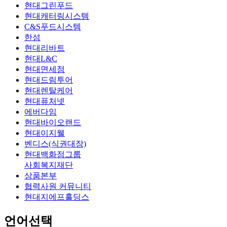
현대그린푸드
현대캐터링시스템
C&S푸드시스템
한섬
현대리바트
현대L&C
현대면세점
현대드림투어
현대렌탈케어
현대퓨처넷
에버다임
현대바이오랜드
현대이지웰
벤디스(식권대장)
현대백화점그룹
사회복지재단
상품본부
협력사원 커뮤니티
현대지에프홀딩스
언어선택