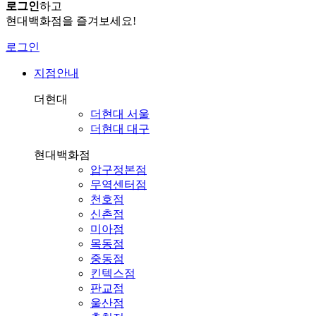
로그인
하고
현대백화점을 즐겨보세요!
로그인
지점안내
더현대
더현대 서울
더현대 대구
현대백화점
압구정본점
무역센터점
천호점
신촌점
미아점
목동점
중동점
킨텍스점
판교점
울산점