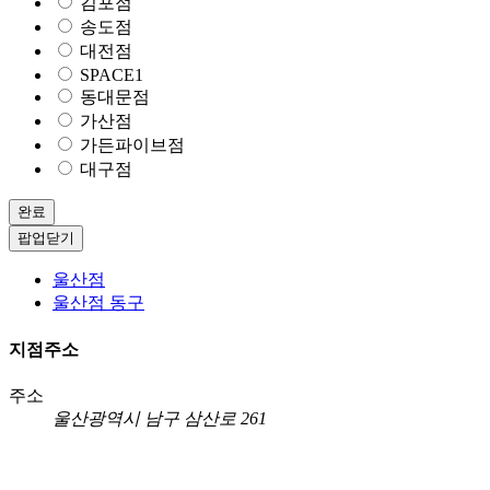
김포점
송도점
대전점
SPACE1
동대문점
가산점
가든파이브점
대구점
완료
팝업닫기
울산점
울산점 동구
지점주소
주소
울산광역시 남구 삼산로 261