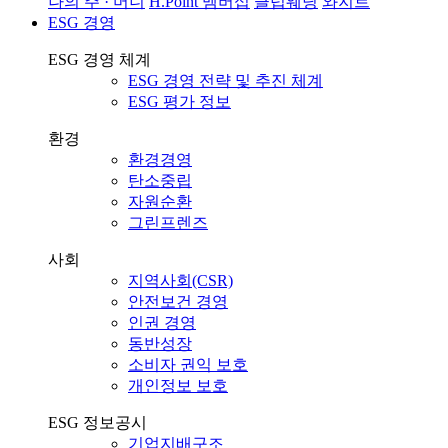
나의 주 · 머니
H.Point 멤버십
클럽웨딩
와지트
ESG 경영
ESG 경영 체계
ESG 경영 전략 및 추진 체계
ESG 평가 정보
환경
환경경영
탄소중립
자원순환
그린프렌즈
사회
지역사회(CSR)
안전보건 경영
인권 경영
동반성장
소비자 권익 보호
개인정보 보호
ESG 정보공시
기업지배구조