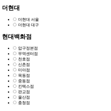
더현대
더현대 서울
더현대 대구
현대백화점
압구정본점
무역센터점
천호점
신촌점
미아점
목동점
중동점
킨텍스점
판교점
울산점
충청점