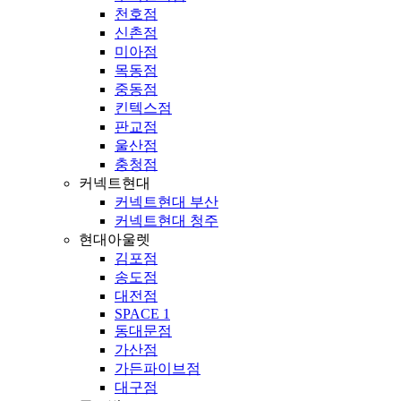
천호점
신촌점
미아점
목동점
중동점
킨텍스점
판교점
울산점
충청점
커넥트현대
커넥트현대 부산
커넥트현대 청주
현대아울렛
김포점
송도점
대전점
SPACE 1
동대문점
가산점
가든파이브점
대구점