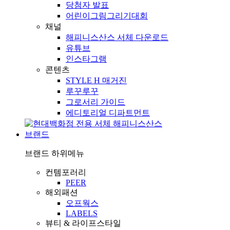
당첨자 발표
어린이그림그리기대회
채널
해피니스산스 서체 다운로드
유튜브
인스타그램
콘텐츠
STYLE H 매거진
루꾸루꾸
그로서리 가이드
에디토리얼 디파트먼트
브랜드
브랜드
하위메뉴
컨템포러리
PEER
해외패션
오프웍스
LABELS
뷰티 & 라이프스타일