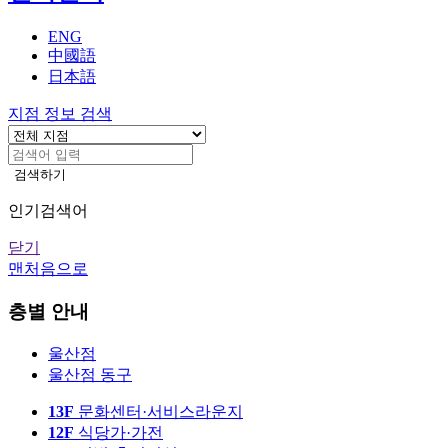
기
ENG
中國語
日本語
지점 정보 검색
검색하기
인기검색어
닫기
맨처음으로
지
층별 안내
점
울산점
안
울산점 동구
내
13F
문화센터·서비스라운지
12F
식당가·가전
본