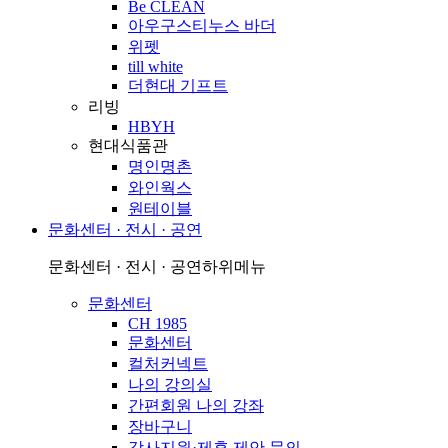
Be CLEAN
아우구스티누스 바더
위펫
till white
더현대 기프트
리빙
HBYH
현대식품관
명인명촌
와인웍스
원테이블
문화센터 · 전시 · 공연
문화센터 · 전시 · 공연
하위메뉴
문화센터
CH 1985
문화센터
컬처커넥트
나의 강의실
간편회원 나의 강좌
장바구니
강사지원·제휴 제안 문의