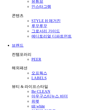
유튜브
인스타그램
콘텐츠
STYLE H 매거진
루꾸루꾸
그로서리 가이드
에디토리얼 디파트먼트
브랜드
컨템포러리
PEER
해외패션
오프웍스
LABELS
뷰티 & 라이프스타일
Be CLEAN
아우구스티누스 바더
위펫
till white