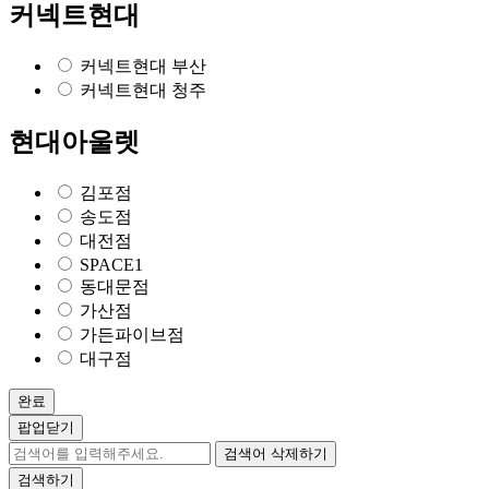
커넥트현대
커넥트현대 부산
커넥트현대 청주
현대아울렛
김포점
송도점
대전점
SPACE1
동대문점
가산점
가든파이브점
대구점
완료
팝업닫기
검색어 삭제하기
검색하기