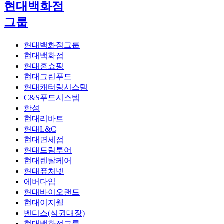
현대백화점
그룹
현대백화점그룹
현대백화점
현대홈쇼핑
현대그린푸드
현대캐터링시스템
C&S푸드시스템
한섬
현대리바트
현대L&C
현대면세점
현대드림투어
현대렌탈케어
현대퓨처넷
에버다임
현대바이오랜드
현대이지웰
벤디스(식권대장)
현대백화점그룹