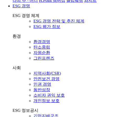
나의 주 · 머니
H.Point 멤버십
클럽웨딩
와지트
ESG 경영
ESG 경영 체계
ESG 경영 전략 및 추진 체계
ESG 평가 정보
환경
환경경영
탄소중립
자원순환
그린프렌즈
사회
지역사회(CSR)
안전보건 경영
인권 경영
동반성장
소비자 권익 보호
개인정보 보호
ESG 정보공시
기업지배구조