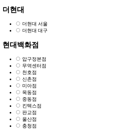
더현대
더현대 서울
더현대 대구
현대백화점
압구정본점
무역센터점
천호점
신촌점
미아점
목동점
중동점
킨텍스점
판교점
울산점
충청점