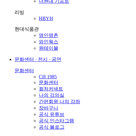
더현대 기프트
리빙
HBYH
현대식품관
명인명촌
와인웍스
원테이블
문화센터 · 전시 · 공연
문화센터
CH 1985
문화센터
컬처커넥트
나의 강의실
간편회원 나의 강좌
장바구니
공식 유튜브
공식 인스타그램
공식 블로그