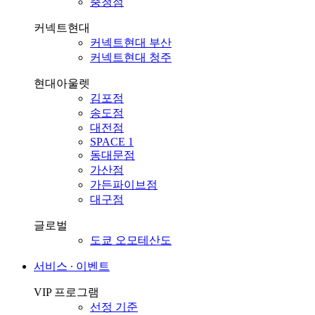
충청점
커넥트현대
커넥트현대 부산
커넥트현대 청주
현대아울렛
김포점
송도점
대전점
SPACE 1
동대문점
가산점
가든파이브점
대구점
글로벌
도쿄 오모테산도
서비스 ∙ 이벤트
VIP 프로그램
선정 기준