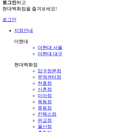
로그인
하고
현대백화점을 즐겨보세요!
로그인
지점안내
더현대
더현대 서울
더현대 대구
현대백화점
압구정본점
무역센터점
천호점
신촌점
미아점
목동점
중동점
킨텍스점
판교점
울산점