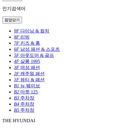
인기검색어
팝업닫기
9F
다이닝 & 컬처
8F
리빙
7F
키즈 & 홈
6F
남성 패션 & 스포츠
5F
아웃도어 & 골프
4F
살롱 1995
3F
여성 패션
2F
캐주얼 패션
1F
뷰티 & 패션
B1
뉴 웨이브
B2
마켓 125
B3
주차장
B4
주차장
B5
주차장
THE HYUNDAI