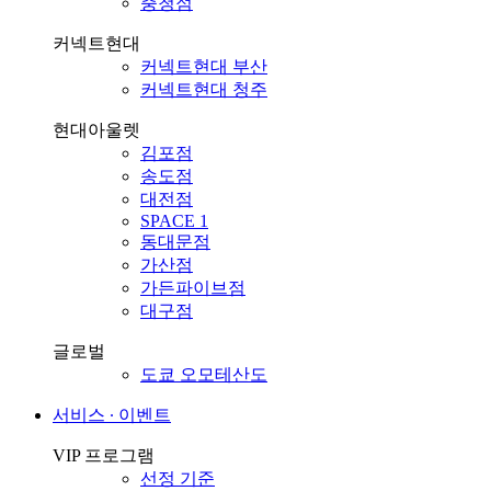
충청점
커넥트현대
커넥트현대 부산
커넥트현대 청주
현대아울렛
김포점
송도점
대전점
SPACE 1
동대문점
가산점
가든파이브점
대구점
글로벌
도쿄 오모테산도
서비스 ∙ 이벤트
VIP 프로그램
선정 기준