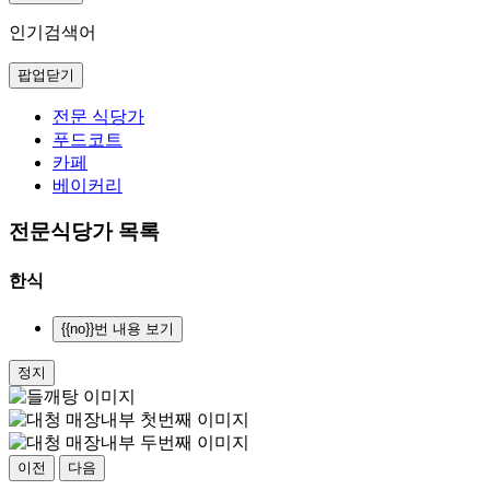
인기검색어
팝업닫기
전문 식당가
푸드코트
카페
베이커리
전문식당가 목록
한식
{{no}}번 내용 보기
정지
이전
다음