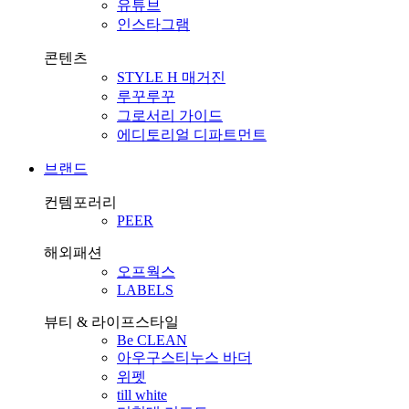
유튜브
인스타그램
콘텐츠
STYLE H 매거진
루꾸루꾸
그로서리 가이드
에디토리얼 디파트먼트
브랜드
컨템포러리
PEER
해외패션
오프웍스
LABELS
뷰티 & 라이프스타일
Be CLEAN
아우구스티누스 바더
위펫
till white