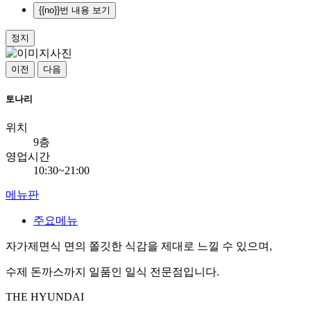
{{no}}번 내용 보기
정지
이전
다음
토나리
위치
9층
영업시간
10:30~21:00
메뉴판
주요메뉴
자가제면식 면의 쫄깃한 식감을 제대로 느낄 수 있으며,
수제 돈까스까지 일품인 일식 전문점입니다.
THE HYUNDAI