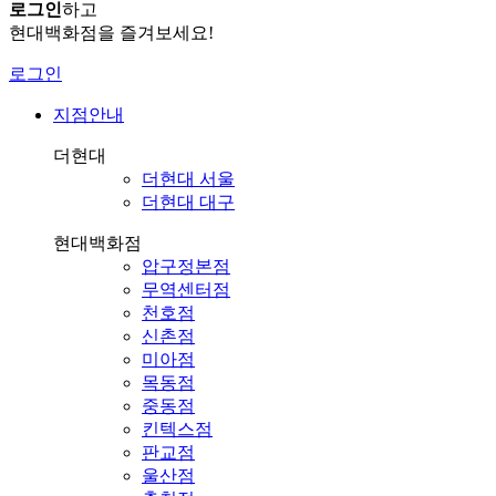
로그인
하고
현대백화점을 즐겨보세요!
로그인
지점안내
더현대
더현대 서울
더현대 대구
현대백화점
압구정본점
무역센터점
천호점
신촌점
미아점
목동점
중동점
킨텍스점
판교점
울산점