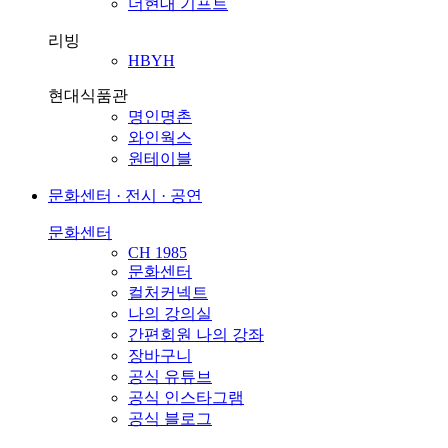
더현대 기프트
리빙
HBYH
현대식품관
명인명촌
와인웍스
원테이블
문화센터 · 전시 · 공연
문화센터
CH 1985
문화센터
컬처커넥트
나의 강의실
간편회원 나의 강좌
장바구니
공식 유튜브
공식 인스타그램
공식 블로그