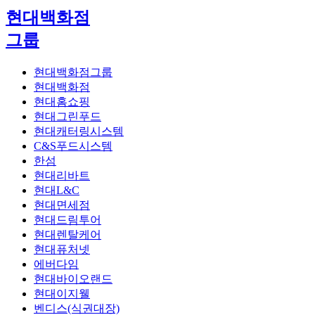
현대백화점
그룹
현대백화점그룹
현대백화점
현대홈쇼핑
현대그린푸드
현대캐터링시스템
C&S푸드시스템
한섬
현대리바트
현대L&C
현대면세점
현대드림투어
현대렌탈케어
현대퓨처넷
에버다임
현대바이오랜드
현대이지웰
벤디스(식권대장)