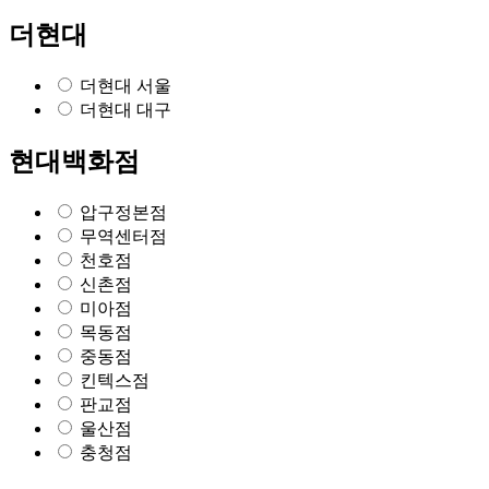
더현대
더현대 서울
더현대 대구
현대백화점
압구정본점
무역센터점
천호점
신촌점
미아점
목동점
중동점
킨텍스점
판교점
울산점
충청점