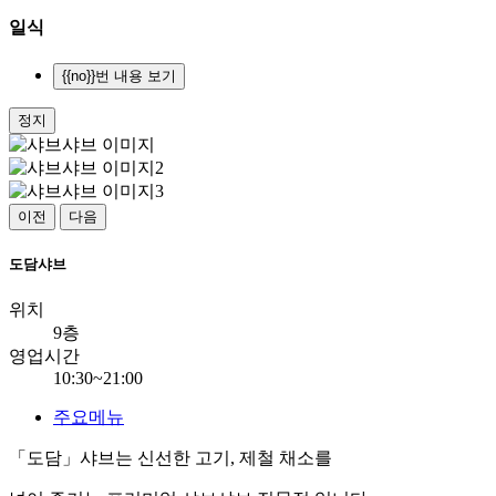
일식
{{no}}번 내용 보기
정지
이전
다음
도담샤브
위치
9층
영업시간
10:30~21:00
주요메뉴
「도담」샤브는 신선한 고기, 제철 채소를