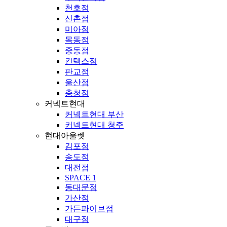
천호점
신촌점
미아점
목동점
중동점
킨텍스점
판교점
울산점
충청점
커넥트현대
커넥트현대 부산
커넥트현대 청주
현대아울렛
김포점
송도점
대전점
SPACE 1
동대문점
가산점
가든파이브점
대구점