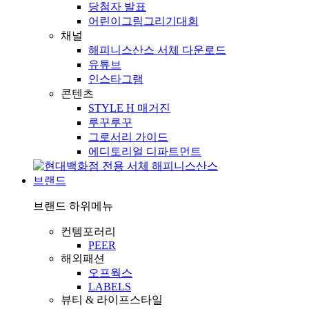
당첨자 발표
어린이그림그리기대회
채널
해피니스산스 서체 다운로드
유튜브
인스타그램
콘텐츠
STYLE H 매거진
루꾸루꾸
그로서리 가이드
에디토리얼 디파트먼트
브랜드
브랜드
하위메뉴
컨템포러리
PEER
해외패션
오프웍스
LABELS
뷰티 & 라이프스타일