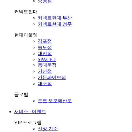
충청점
커넥트현대
커넥트현대 부산
커넥트현대 청주
현대아울렛
김포점
송도점
대전점
SPACE 1
동대문점
가산점
가든파이브점
대구점
글로벌
도쿄 오모테산도
서비스 ∙ 이벤트
VIP 프로그램
선정 기준