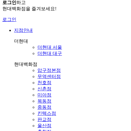
로그인
하고
현대백화점을 즐겨보세요!
로그인
지점안내
더현대
더현대 서울
더현대 대구
현대백화점
압구정본점
무역센터점
천호점
신촌점
미아점
목동점
중동점
킨텍스점
판교점
울산점