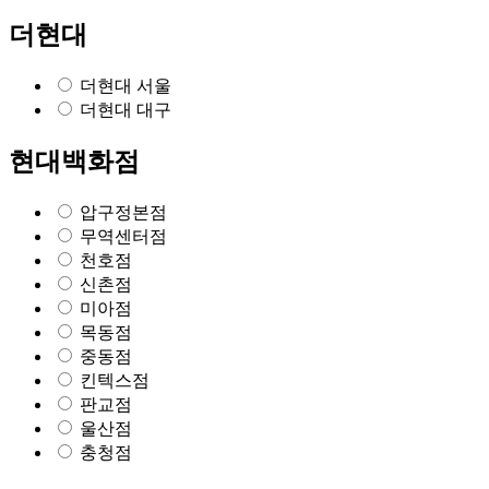
더현대
더현대 서울
더현대 대구
현대백화점
압구정본점
무역센터점
천호점
신촌점
미아점
목동점
중동점
킨텍스점
판교점
울산점
충청점