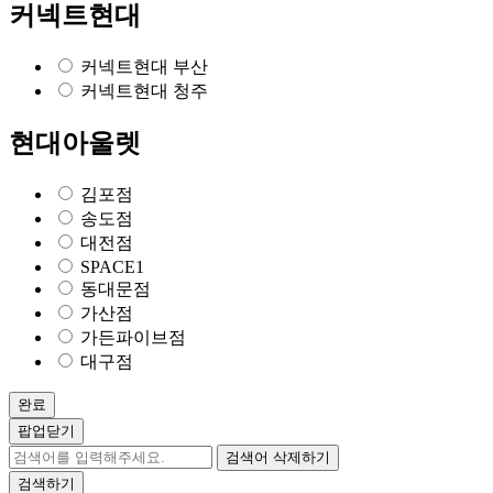
커넥트현대
커넥트현대 부산
커넥트현대 청주
현대아울렛
김포점
송도점
대전점
SPACE1
동대문점
가산점
가든파이브점
대구점
완료
팝업닫기
검색어 삭제하기
검색하기