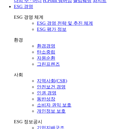
나의 주 · 머니
H.Point 멤버십
클럽웨딩
와지트
ESG 경영
ESG 경영 체계
ESG 경영 전략 및 추진 체계
ESG 평가 정보
환경
환경경영
탄소중립
자원순환
그린프렌즈
사회
지역사회(CSR)
안전보건 경영
인권 경영
동반성장
소비자 권익 보호
개인정보 보호
ESG 정보공시
기업지배구조