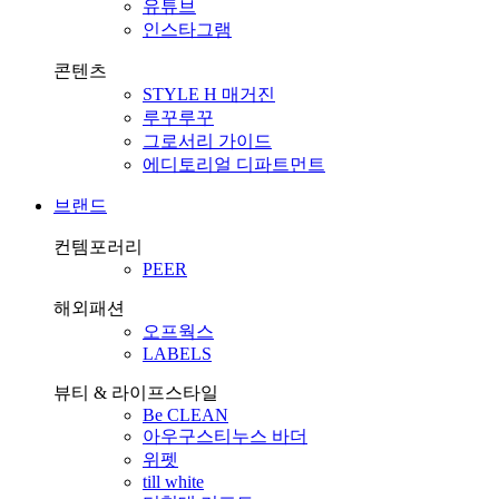
유튜브
인스타그램
콘텐츠
STYLE H 매거진
루꾸루꾸
그로서리 가이드
에디토리얼 디파트먼트
브랜드
컨템포러리
PEER
해외패션
오프웍스
LABELS
뷰티 & 라이프스타일
Be CLEAN
아우구스티누스 바더
위펫
till white