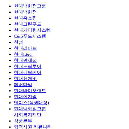
현대백화점그룹
현대백화점
현대홈쇼핑
현대그린푸드
현대캐터링시스템
C&S푸드시스템
한섬
현대리바트
현대L&C
현대면세점
현대드림투어
현대렌탈케어
현대퓨처넷
에버다임
현대바이오랜드
현대이지웰
벤디스(식권대장)
현대백화점그룹
사회복지재단
상품본부
협력사원 커뮤니티