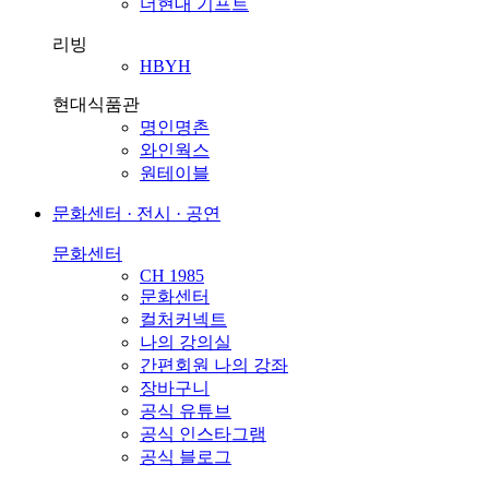
더현대 기프트
리빙
HBYH
현대식품관
명인명촌
와인웍스
원테이블
문화센터 · 전시 · 공연
문화센터
CH 1985
문화센터
컬처커넥트
나의 강의실
간편회원 나의 강좌
장바구니
공식 유튜브
공식 인스타그램
공식 블로그