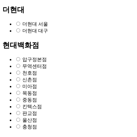
더현대
더현대 서울
더현대 대구
현대백화점
압구정본점
무역센터점
천호점
신촌점
미아점
목동점
중동점
킨텍스점
판교점
울산점
충청점