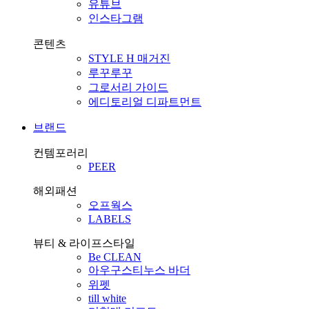
유튜브
인스타그램
콘텐츠
STYLE H 매거진
루꾸루꾸
그로서리 가이드
에디토리얼 디파트먼트
브랜드
컨템포러리
PEER
해외패션
오프웍스
LABELS
뷰티 & 라이프스타일
Be CLEAN
아우구스티누스 바더
위펫
till white