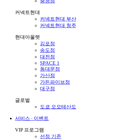
충청점
커넥트현대
커넥트현대 부산
커넥트현대 청주
현대아울렛
김포점
송도점
대전점
SPACE 1
동대문점
가산점
가든파이브점
대구점
글로벌
도쿄 오모테산도
서비스 ∙ 이벤트
VIP 프로그램
선정 기준