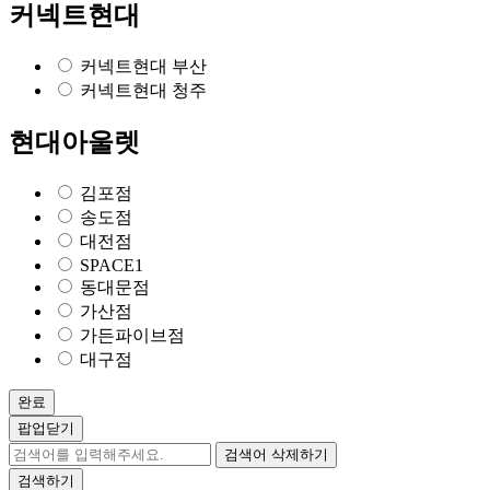
커넥트현대
커넥트현대 부산
커넥트현대 청주
현대아울렛
김포점
송도점
대전점
SPACE1
동대문점
가산점
가든파이브점
대구점
완료
팝업닫기
검색어 삭제하기
검색하기