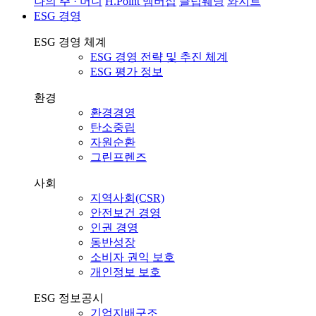
나의 주 · 머니
H.Point 멤버십
클럽웨딩
와지트
ESG 경영
ESG 경영 체계
ESG 경영 전략 및 추진 체계
ESG 평가 정보
환경
환경경영
탄소중립
자원순환
그린프렌즈
사회
지역사회(CSR)
안전보건 경영
인권 경영
동반성장
소비자 권익 보호
개인정보 보호
ESG 정보공시
기업지배구조