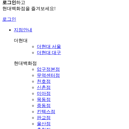
로그인
하고
현대백화점을 즐겨보세요!
로그인
지점안내
더현대
더현대 서울
더현대 대구
현대백화점
압구정본점
무역센터점
천호점
신촌점
미아점
목동점
중동점
킨텍스점
판교점
울산점