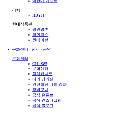
더현대 기프트
리빙
HBYH
현대식품관
명인명촌
와인웍스
원테이블
문화센터 · 전시 · 공연
문화센터
CH 1985
문화센터
컬처커넥트
나의 강의실
간편회원 나의 강좌
장바구니
공식 유튜브
공식 인스타그램
공식 블로그