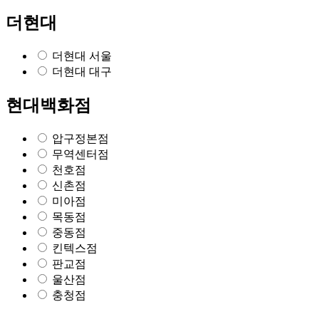
더현대
더현대 서울
더현대 대구
현대백화점
압구정본점
무역센터점
천호점
신촌점
미아점
목동점
중동점
킨텍스점
판교점
울산점
충청점