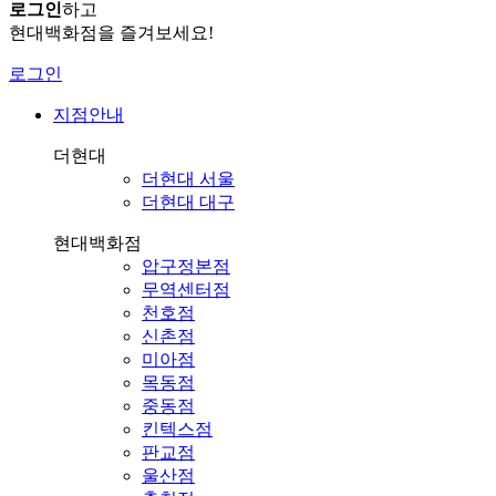
로그인
하고
현대백화점을 즐겨보세요!
로그인
지점안내
더현대
더현대 서울
더현대 대구
현대백화점
압구정본점
무역센터점
천호점
신촌점
미아점
목동점
중동점
킨텍스점
판교점
울산점