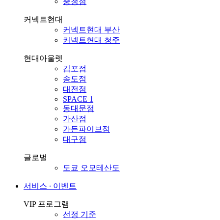
충청점
커넥트현대
커넥트현대 부산
커넥트현대 청주
현대아울렛
김포점
송도점
대전점
SPACE 1
동대문점
가산점
가든파이브점
대구점
글로벌
도쿄 오모테산도
서비스 ∙ 이벤트
VIP 프로그램
선정 기준