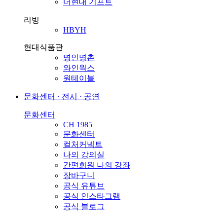
더현대 기프트
리빙
HBYH
현대식품관
명인명촌
와인웍스
원테이블
문화센터 · 전시 · 공연
문화센터
CH 1985
문화센터
컬처커넥트
나의 강의실
간편회원 나의 강좌
장바구니
공식 유튜브
공식 인스타그램
공식 블로그