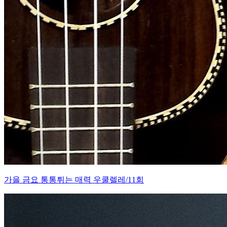
가을 금요 통통튀는 매력 우쿨렐레/11회