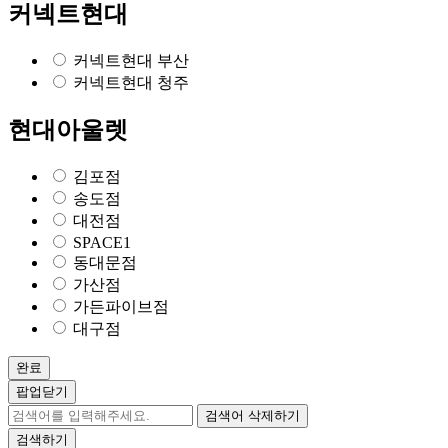
커넥트현대
커넥트현대 부산
커넥트현대 청주
현대아울렛
김포점
송도점
대전점
SPACE1
동대문점
가산점
가든파이브점
대구점
완료
팝업닫기
검색어 삭제하기
검색하기