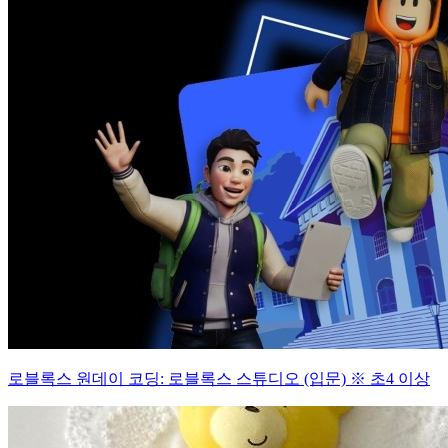
로블록스 원데이 코딩: 로블록스 스튜디오 (입문) ※ 초4 이상