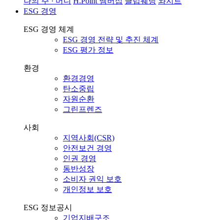
나의 주 · 머니
H.Point 멤버십
클럽웨딩
와지트
ESG 경영
ESG 경영 체계
ESG 경영 전략 및 추진 체계
ESG 평가 정보
환경
환경경영
탄소중립
자원순환
그린프렌즈
사회
지역사회(CSR)
안전보건 경영
인권 경영
동반성장
소비자 권익 보호
개인정보 보호
ESG 정보공시
기업지배구조