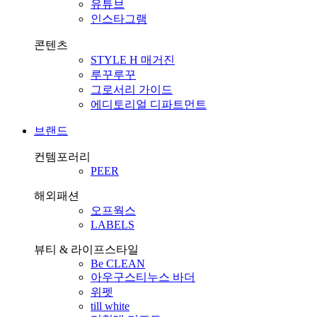
유튜브
인스타그램
콘텐츠
STYLE H 매거진
루꾸루꾸
그로서리 가이드
에디토리얼 디파트먼트
브랜드
컨템포러리
PEER
해외패션
오프웍스
LABELS
뷰티 & 라이프스타일
Be CLEAN
아우구스티누스 바더
위펫
till white