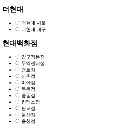
더현대
더현대 서울
더현대 대구
현대백화점
압구정본점
무역센터점
천호점
신촌점
미아점
목동점
중동점
킨텍스점
판교점
울산점
충청점