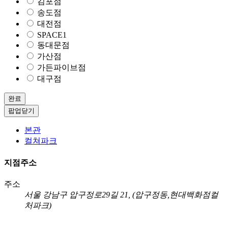
김포점
송도점
대전점
SPACE1
동대문점
가산점
가든파이브점
대구점
완료
팝업닫기
본관
컬쳐파크
지점주소
주소
서울 강남구 압구정로29길 21, (압구정동,현대백화점컬
처파크)