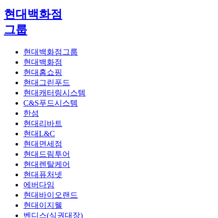
현대백화점
그룹
현대백화점그룹
현대백화점
현대홈쇼핑
현대그린푸드
현대캐터링시스템
C&S푸드시스템
한섬
현대리바트
현대L&C
현대면세점
현대드림투어
현대렌탈케어
현대퓨처넷
에버다임
현대바이오랜드
현대이지웰
벤디스(식권대장)