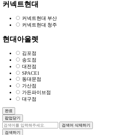
커넥트현대
커넥트현대 부산
커넥트현대 청주
현대아울렛
김포점
송도점
대전점
SPACE1
동대문점
가산점
가든파이브점
대구점
완료
팝업닫기
검색어 삭제하기
검색하기