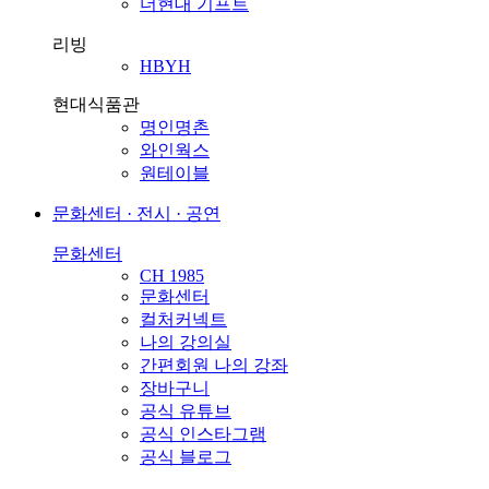
더현대 기프트
리빙
HBYH
현대식품관
명인명촌
와인웍스
원테이블
문화센터 · 전시 · 공연
문화센터
CH 1985
문화센터
컬처커넥트
나의 강의실
간편회원 나의 강좌
장바구니
공식 유튜브
공식 인스타그램
공식 블로그