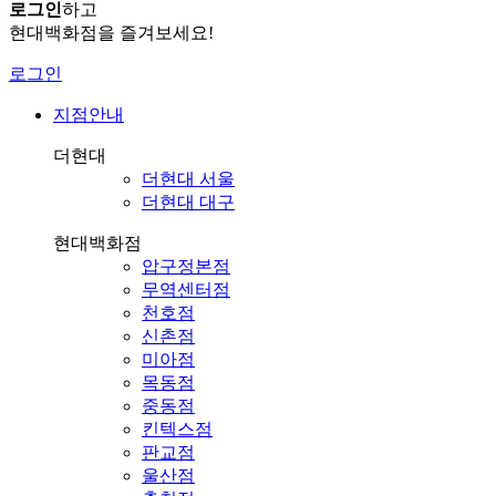
로그인
하고
현대백화점을 즐겨보세요!
로그인
지점안내
더현대
더현대 서울
더현대 대구
현대백화점
압구정본점
무역센터점
천호점
신촌점
미아점
목동점
중동점
킨텍스점
판교점
울산점