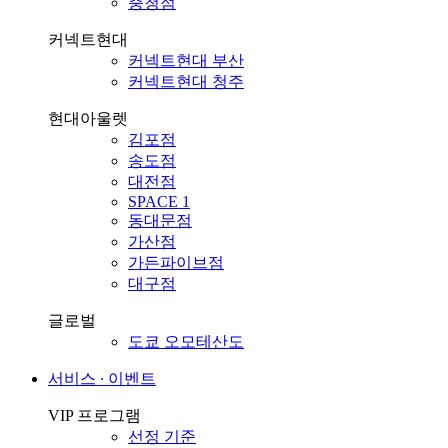
충청점
커넥트현대
커넥트현대 부산
커넥트현대 청주
현대아울렛
김포점
송도점
대전점
SPACE 1
동대문점
가산점
가든파이브점
대구점
글로벌
도쿄 오모테산도
서비스 ∙ 이벤트
VIP 프로그램
선정 기준