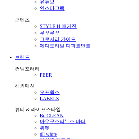
유튜브
인스타그램
콘텐츠
STYLE H 매거진
루꾸루꾸
그로서리 가이드
에디토리얼 디파트먼트
브랜드
컨템포러리
PEER
해외패션
오프웍스
LABELS
뷰티 & 라이프스타일
Be CLEAN
아우구스티누스 바더
위펫
till white