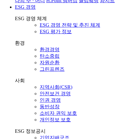
나의 주 · 머니
H.Point 멤버십
클럽웨딩
와지트
ESG 경영
ESG 경영 체계
ESG 경영 전략 및 추진 체계
ESG 평가 정보
환경
환경경영
탄소중립
자원순환
그린프렌즈
사회
지역사회(CSR)
안전보건 경영
인권 경영
동반성장
소비자 권익 보호
개인정보 보호
ESG 정보공시
기업지배구조