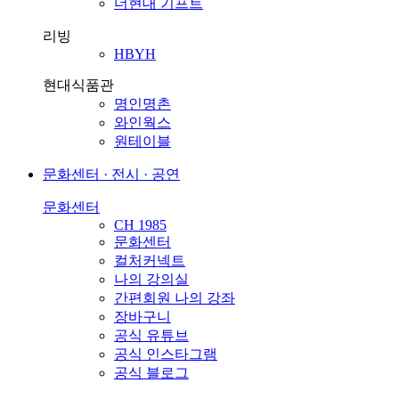
더현대 기프트
리빙
HBYH
현대식품관
명인명촌
와인웍스
원테이블
문화센터 · 전시 · 공연
문화센터
CH 1985
문화센터
컬처커넥트
나의 강의실
간편회원 나의 강좌
장바구니
공식 유튜브
공식 인스타그램
공식 블로그