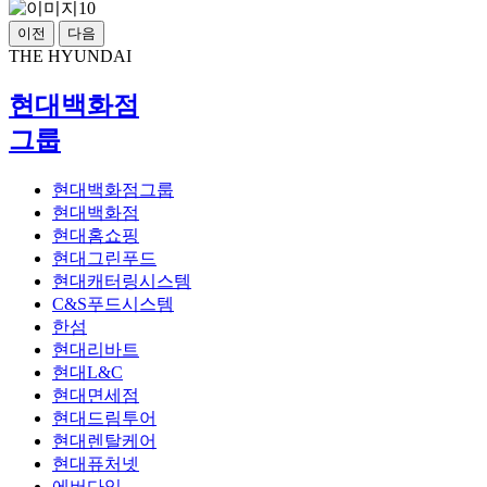
이전
다음
THE HYUNDAI
현대백화점
그룹
현대백화점그룹
현대백화점
현대홈쇼핑
현대그린푸드
현대캐터링시스템
C&S푸드시스템
한섬
현대리바트
현대L&C
현대면세점
현대드림투어
현대렌탈케어
현대퓨처넷
에버다임