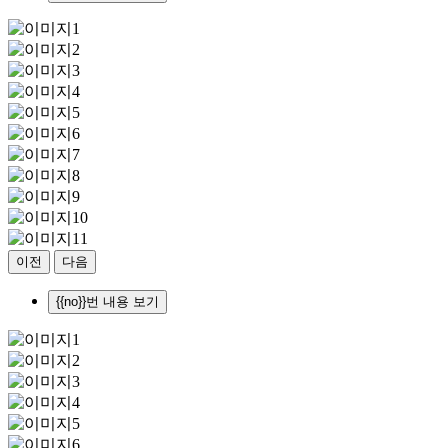
이전
다음
{{no}}번 내용 보기