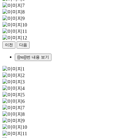
이전
다음
{{no}}번 내용 보기