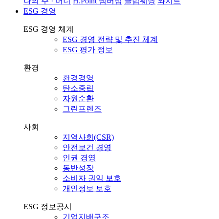
나의 주 · 머니
H.Point 멤버십
클럽웨딩
와지트
ESG 경영
ESG 경영 체계
ESG 경영 전략 및 추진 체계
ESG 평가 정보
환경
환경경영
탄소중립
자원순환
그린프렌즈
사회
지역사회(CSR)
안전보건 경영
인권 경영
동반성장
소비자 권익 보호
개인정보 보호
ESG 정보공시
기업지배구조