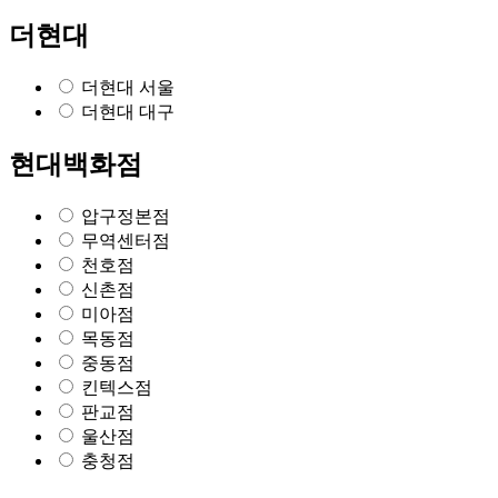
더현대
더현대 서울
더현대 대구
현대백화점
압구정본점
무역센터점
천호점
신촌점
미아점
목동점
중동점
킨텍스점
판교점
울산점
충청점