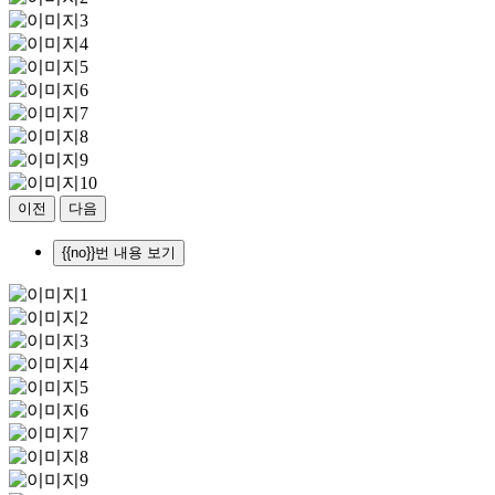
이전
다음
{{no}}번 내용 보기