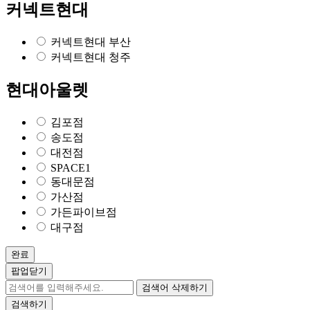
커넥트현대
커넥트현대 부산
커넥트현대 청주
현대아울렛
김포점
송도점
대전점
SPACE1
동대문점
가산점
가든파이브점
대구점
완료
팝업닫기
검색어 삭제하기
검색하기