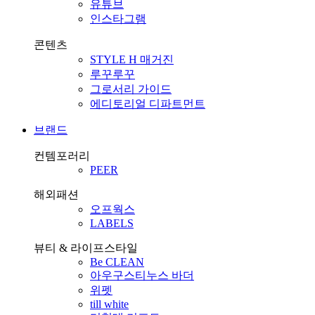
유튜브
인스타그램
콘텐츠
STYLE H 매거진
루꾸루꾸
그로서리 가이드
에디토리얼 디파트먼트
브랜드
컨템포러리
PEER
해외패션
오프웍스
LABELS
뷰티 & 라이프스타일
Be CLEAN
아우구스티누스 바더
위펫
till white