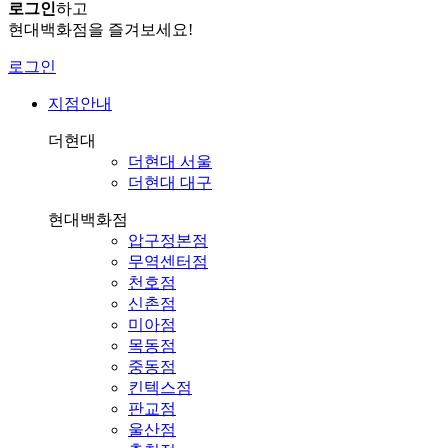
로그인
하고
현대백화점을 즐겨보세요!
로그인
지점안내
더현대
더현대 서울
더현대 대구
현대백화점
압구정본점
무역센터점
천호점
신촌점
미아점
목동점
중동점
킨텍스점
판교점
울산점