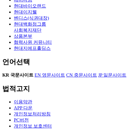
현대바이오랜드
현대이지웰
벤디스(식권대장)
현대백화점그룹
사회복지재단
상품본부
협력사원 커뮤니티
현대지에프홀딩스
언어선택
KR
국문사이트
EN
영문사이트
CN
중문사이트
JP
일문사이트
법적고지
이용약관
APP 다운
개인정보처리방침
PC버전
개인정보 보호센터