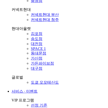
충청점
커넥트현대
커넥트현대 부산
커넥트현대 청주
현대아울렛
김포점
송도점
대전점
SPACE 1
동대문점
가산점
가든파이브점
대구점
글로벌
도쿄 오모테산도
서비스 ∙ 이벤트
VIP 프로그램
선정 기준