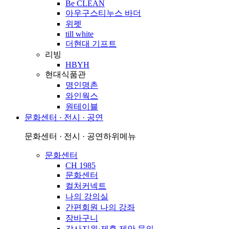
Be CLEAN
아우구스티누스 바더
위펫
till white
더현대 기프트
리빙
HBYH
현대식품관
명인명촌
와인웍스
원테이블
문화센터 · 전시 · 공연
문화센터 · 전시 · 공연
하위메뉴
문화센터
CH 1985
문화센터
컬처커넥트
나의 강의실
간편회원 나의 강좌
장바구니
강사지원·제휴 제안 문의