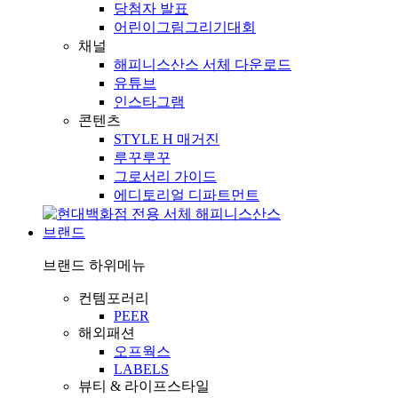
당첨자 발표
어린이그림그리기대회
채널
해피니스산스 서체 다운로드
유튜브
인스타그램
콘텐츠
STYLE H 매거진
루꾸루꾸
그로서리 가이드
에디토리얼 디파트먼트
브랜드
브랜드
하위메뉴
컨템포러리
PEER
해외패션
오프웍스
LABELS
뷰티 & 라이프스타일