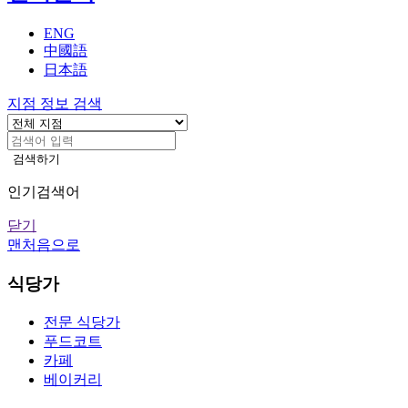
기
ENG
中國語
日本語
지점 정보 검색
검색하기
인기검색어
닫기
맨처음으로
지
식당가
점
전문 식당가
안
푸드코트
카페
내
베이커리
본