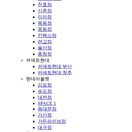
천호점
신촌점
미아점
목동점
중동점
킨텍스점
판교점
울산점
충청점
커넥트현대
커넥트현대 부산
커넥트현대 청주
현대아울렛
김포점
송도점
대전점
SPACE 1
동대문점
가산점
가든파이브점
대구점