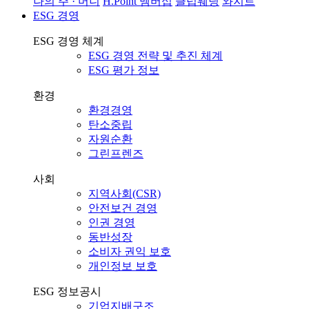
나의 주 · 머니
H.Point 멤버십
클럽웨딩
와지트
ESG 경영
ESG 경영 체계
ESG 경영 전략 및 추진 체계
ESG 평가 정보
환경
환경경영
탄소중립
자원순환
그린프렌즈
사회
지역사회(CSR)
안전보건 경영
인권 경영
동반성장
소비자 권익 보호
개인정보 보호
ESG 정보공시
기업지배구조