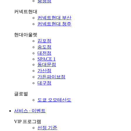
충청점
커넥트현대
커넥트현대 부산
커넥트현대 청주
현대아울렛
김포점
송도점
대전점
SPACE 1
동대문점
가산점
가든파이브점
대구점
글로벌
도쿄 오모테산도
서비스 ∙ 이벤트
VIP 프로그램
선정 기준