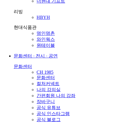
더현대 기프트
리빙
HBYH
현대식품관
명인명촌
와인웍스
원테이블
문화센터 · 전시 · 공연
문화센터
CH 1985
문화센터
컬처커넥트
나의 강의실
간편회원 나의 강좌
장바구니
공식 유튜브
공식 인스타그램
공식 블로그