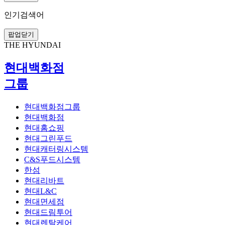
인기검색어
팝업닫기
THE HYUNDAI
현대백화점
그룹
현대백화점그룹
현대백화점
현대홈쇼핑
현대그린푸드
현대캐터링시스템
C&S푸드시스템
한섬
현대리바트
현대L&C
현대면세점
현대드림투어
현대렌탈케어