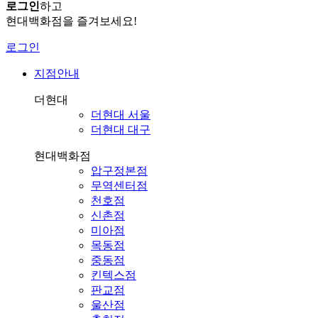
로그인
하고
현대백화점을 즐겨보세요!
로그인
지점안내
더현대
더현대 서울
더현대 대구
현대백화점
압구정본점
무역센터점
천호점
신촌점
미아점
목동점
중동점
킨텍스점
판교점
울산점