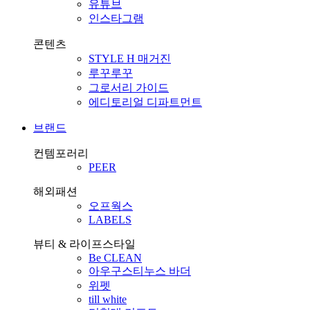
유튜브
인스타그램
콘텐츠
STYLE H 매거진
루꾸루꾸
그로서리 가이드
에디토리얼 디파트먼트
브랜드
컨템포러리
PEER
해외패션
오프웍스
LABELS
뷰티 & 라이프스타일
Be CLEAN
아우구스티누스 바더
위펫
till white