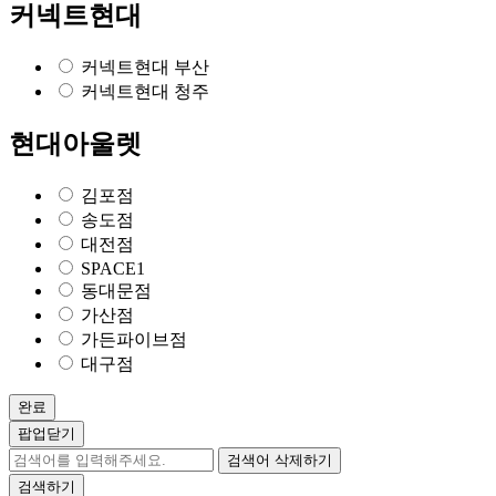
커넥트현대
커넥트현대 부산
커넥트현대 청주
현대아울렛
김포점
송도점
대전점
SPACE1
동대문점
가산점
가든파이브점
대구점
완료
팝업닫기
검색어 삭제하기
검색하기