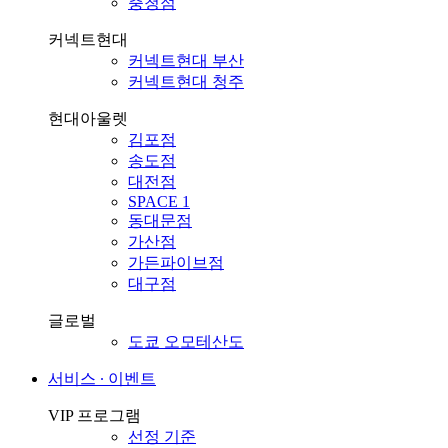
충청점
커넥트현대
커넥트현대 부산
커넥트현대 청주
현대아울렛
김포점
송도점
대전점
SPACE 1
동대문점
가산점
가든파이브점
대구점
글로벌
도쿄 오모테산도
서비스 ∙ 이벤트
VIP 프로그램
선정 기준