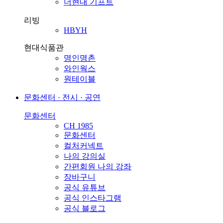
더현대 기프트
리빙
HBYH
현대식품관
명인명촌
와인웍스
원테이블
문화센터 · 전시 · 공연
문화센터
CH 1985
문화센터
컬처커넥트
나의 강의실
간편회원 나의 강좌
장바구니
공식 유튜브
공식 인스타그램
공식 블로그