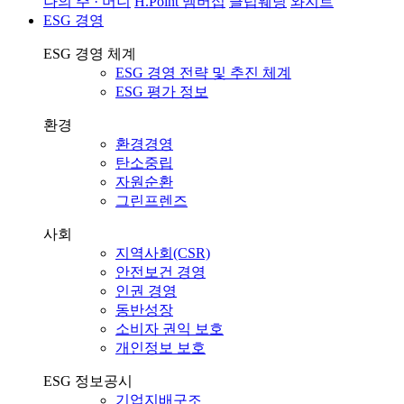
나의 주 · 머니
H.Point 멤버십
클럽웨딩
와지트
ESG 경영
ESG 경영 체계
ESG 경영 전략 및 추진 체계
ESG 평가 정보
환경
환경경영
탄소중립
자원순환
그린프렌즈
사회
지역사회(CSR)
안전보건 경영
인권 경영
동반성장
소비자 권익 보호
개인정보 보호
ESG 정보공시
기업지배구조