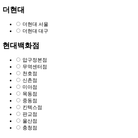
더현대
더현대 서울
더현대 대구
현대백화점
압구정본점
무역센터점
천호점
신촌점
미아점
목동점
중동점
킨텍스점
판교점
울산점
충청점