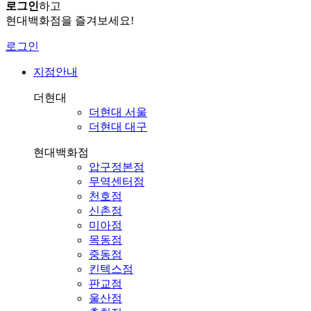
로그인
하고
현대백화점을 즐겨보세요!
로그인
지점안내
더현대
더현대 서울
더현대 대구
현대백화점
압구정본점
무역센터점
천호점
신촌점
미아점
목동점
중동점
킨텍스점
판교점
울산점