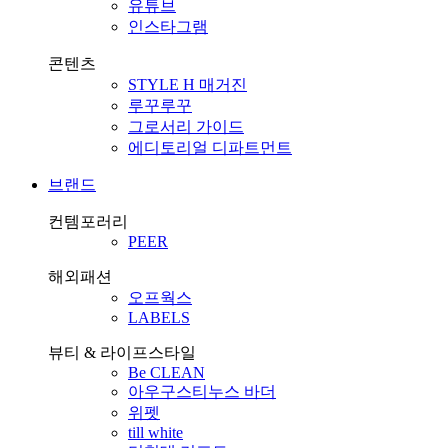
유튜브
인스타그램
콘텐츠
STYLE H 매거진
루꾸루꾸
그로서리 가이드
에디토리얼 디파트먼트
브랜드
컨템포러리
PEER
해외패션
오프웍스
LABELS
뷰티 & 라이프스타일
Be CLEAN
아우구스티누스 바더
위펫
till white