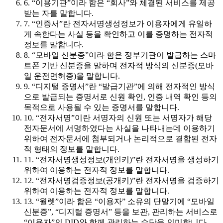
6. “이용기관”이라 함은 “회사”와 체결된 서비스를 제공
받는 자를 말합니다.
7. “인증서”란 전자서명생성정보가 이용자에게 유일하
게 속한다는 사실 등을 확인하고 이를 증명하는 전자적
정보를 말합니다.
8. “모바일 신분증”이라 함은 정부기관이 발급하는 스마
트폰 기반 신분증을 말하며 전자적 방식의 신분증(모바
일 운전면허증)을 말합니다.
9. “디지털 증명서”란 “발급기관”에 의해 전자적인 방식
으로 발급되는 증명서로 신원 확인, 인증 내역 확인 등의
목적으로 사용될 수 있는 증명서를 말합니다.
10. “전자서명”이란 서명자의 신원 또는 서명자가 해당
전자문서에 서명하였다는 사실을 나타내는데 이용하기
위하여 전자문서에 첨부되거나 논리적으로 결합된 전자
적 형태의 정보를 말합니다.
11. “전자서명생성정보(개인키)”란 전자서명을 생성하기
위하여 이용하는 전자적 정보를 말합니다.
12. “전자서명검증정보(공개키)”란 전자서명을 검증하기
위하여 이용하는 전자적 정보를 말합니다.
13. “월렛”이라 함은 “이용자” 소유의 단말기에 “모바일
신분증”, “디지털 증명서” 등을 보관, 관리하는 서비스로
“이용자”의 DID와 함께 관리하는 수단을 의미합니다.