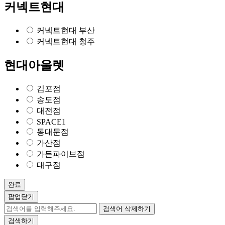
커넥트현대
커넥트현대 부산
커넥트현대 청주
현대아울렛
김포점
송도점
대전점
SPACE1
동대문점
가산점
가든파이브점
대구점
완료
팝업닫기
검색어 삭제하기
검색하기