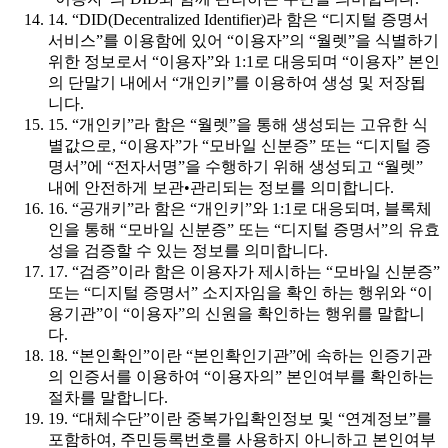
14. “DID(Decentralized Identifier)라 함은 “디지털 증명서
서비스”를 이용함에 있어 “이용자”의 “월렛”을 식별하기
위한 정보로서 “이용자”와 1:1로 대응되며 “이용자” 본인
의 단말기 내에서 “개인키”를 이용하여 생성 및 저장됩
니다.
15. “개인키”라 함은 “월렛”을 통해 생성되는 고유한 식
별값으로, “이용자”가 “모바일 신분증” 또는 “디지털 증
명서”에 “전자서명”을 수행하기 위해 생성되고 “월렛”
내에 안전하게 보관•관리되는 정보를 의미합니다.
16. “공개키”라 함은 “개인키”와 1:1로 대응되며, 블록체
인을 통해 “모바일 신분증” 또는 “디지털 증명서”의 유효
성을 검증할 수 있는 정보를 의미합니다.
17. “검증”이라 함은 이용자가 제시하는 “모바일 신분증”
또는 “디지털 증명서” 소지자임을 확인 하는 행위와 “이
용기관”이 “이용자”의 신원을 확인하는 행위를 말합니
다.
18. “본인확인”이란 “본인확인기관”에 속하는 인증기관
의 인증서를 이용하여 “이용자의” 본인여부를 확인하는
절차를 말합니다.
19. “대체수단”이란 중복가입확인정보 및 “연계정보”를
포함하여, 주민등록번호를 사용하지 아니하고 본인여부