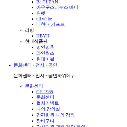
Be CLEAN
아우구스티누스 바더
위펫
till white
더현대 기프트
리빙
HBYH
현대식품관
명인명촌
와인웍스
원테이블
문화센터 · 전시 · 공연
문화센터 · 전시 · 공연
하위메뉴
문화센터
CH 1985
문화센터
컬처커넥트
나의 강의실
간편회원 나의 강좌
장바구니
강사지원·제휴 제안 문의