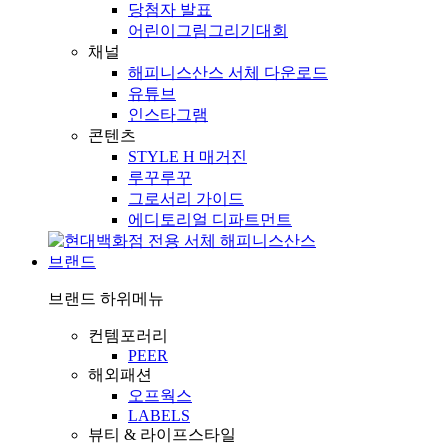
당첨자 발표
어린이그림그리기대회
채널
해피니스산스 서체 다운로드
유튜브
인스타그램
콘텐츠
STYLE H 매거진
루꾸루꾸
그로서리 가이드
에디토리얼 디파트먼트
브랜드
브랜드
하위메뉴
컨템포러리
PEER
해외패션
오프웍스
LABELS
뷰티 & 라이프스타일