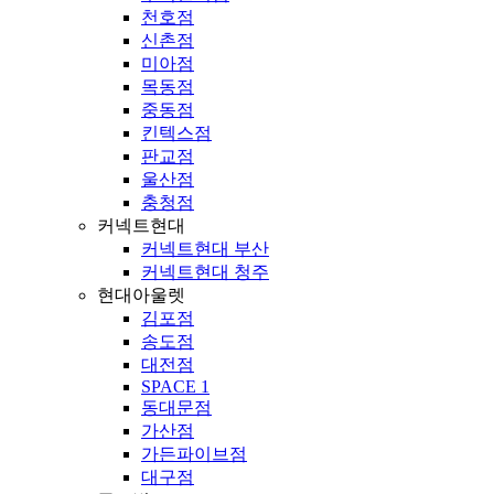
천호점
신촌점
미아점
목동점
중동점
킨텍스점
판교점
울산점
충청점
커넥트현대
커넥트현대 부산
커넥트현대 청주
현대아울렛
김포점
송도점
대전점
SPACE 1
동대문점
가산점
가든파이브점
대구점