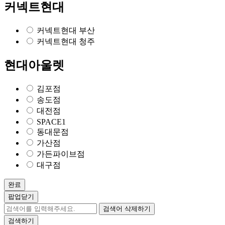
커넥트현대
커넥트현대 부산
커넥트현대 청주
현대아울렛
김포점
송도점
대전점
SPACE1
동대문점
가산점
가든파이브점
대구점
완료
팝업닫기
검색어 삭제하기
검색하기