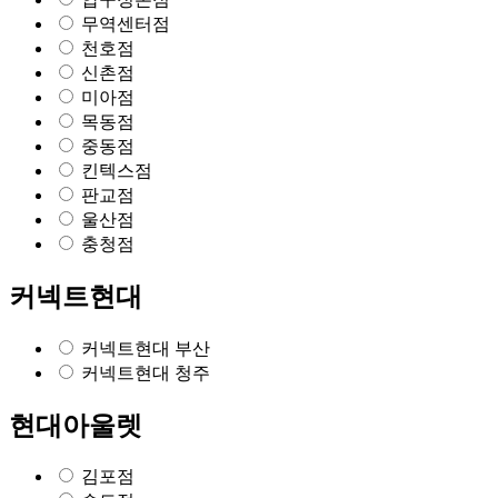
무역센터점
천호점
신촌점
미아점
목동점
중동점
킨텍스점
판교점
울산점
충청점
커넥트현대
커넥트현대 부산
커넥트현대 청주
현대아울렛
김포점