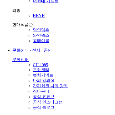
더현대 기프트
리빙
HBYH
현대식품관
명인명촌
와인웍스
원테이블
문화센터 · 전시 · 공연
문화센터
CH 1985
문화센터
컬처커넥트
나의 강의실
간편회원 나의 강좌
장바구니
공식 유튜브
공식 인스타그램
공식 블로그