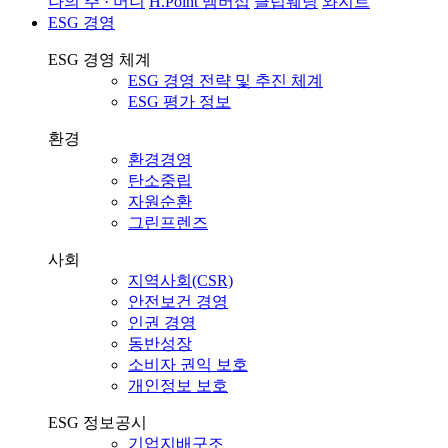
나의 주 · 머니
H.Point 멤버십
클럽웨딩
와지트
ESG 경영
ESG 경영 체계
ESG 경영 전략 및 추진 체계
ESG 평가 정보
환경
환경경영
탄소중립
자원순환
그린프렌즈
사회
지역사회(CSR)
안전보건 경영
인권 경영
동반성장
소비자 권익 보호
개인정보 보호
ESG 정보공시
기업지배구조