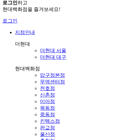
로그인
하고
현대백화점을 즐겨보세요!
로그인
지점안내
더현대
더현대 서울
더현대 대구
현대백화점
압구정본점
무역센터점
천호점
신촌점
미아점
목동점
중동점
킨텍스점
판교점
울산점