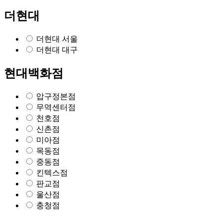
더현대
더현대 서울
더현대 대구
현대백화점
압구정본점
무역센터점
천호점
신촌점
미아점
목동점
중동점
킨텍스점
판교점
울산점
충청점