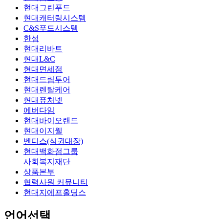
현대그린푸드
현대캐터링시스템
C&S푸드시스템
한섬
현대리바트
현대L&C
현대면세점
현대드림투어
현대렌탈케어
현대퓨처넷
에버다임
현대바이오랜드
현대이지웰
벤디스(식권대장)
현대백화점그룹
사회복지재단
상품본부
협력사원 커뮤니티
현대지에프홀딩스
언어선택