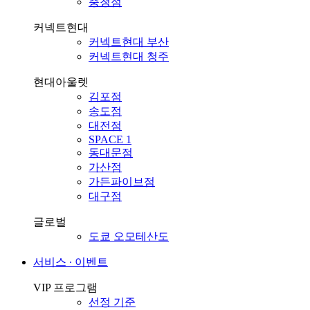
충청점
커넥트현대
커넥트현대 부산
커넥트현대 청주
현대아울렛
김포점
송도점
대전점
SPACE 1
동대문점
가산점
가든파이브점
대구점
글로벌
도쿄 오모테산도
서비스 ∙ 이벤트
VIP 프로그램
선정 기준