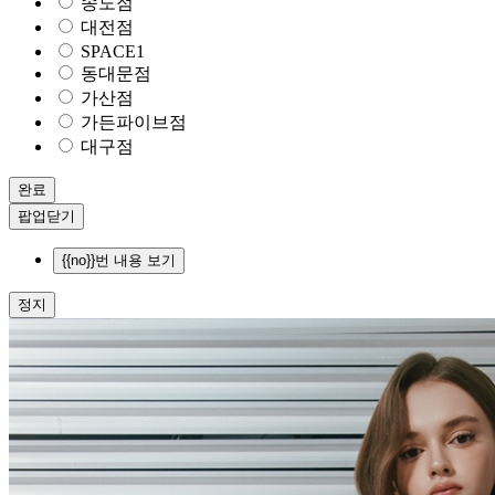
송도점
대전점
SPACE1
동대문점
가산점
가든파이브점
대구점
완료
팝업닫기
{{no}}번 내용 보기
정지