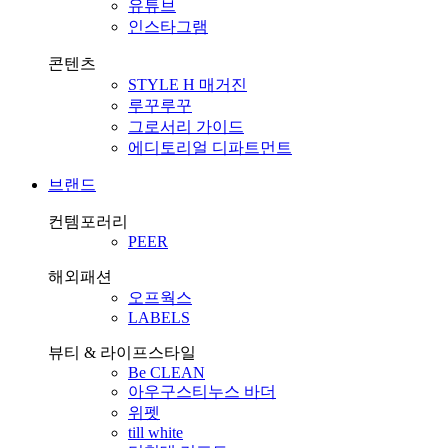
유튜브
인스타그램
콘텐츠
STYLE H 매거진
루꾸루꾸
그로서리 가이드
에디토리얼 디파트먼트
브랜드
컨템포러리
PEER
해외패션
오프웍스
LABELS
뷰티 & 라이프스타일
Be CLEAN
아우구스티누스 바더
위펫
till white