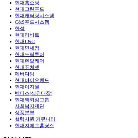
현대홈쇼핑
현대그린푸드
현대캐터링시스템
C&S푸드시스템
한섬
현대리바트
현대L&C
현대면세점
현대드림투어
현대렌탈케어
현대퓨처넷
에버다임
현대바이오랜드
현대이지웰
벤디스(식권대장)
현대백화점그룹
사회복지재단
상품본부
협력사원 커뮤니티
현대지에프홀딩스