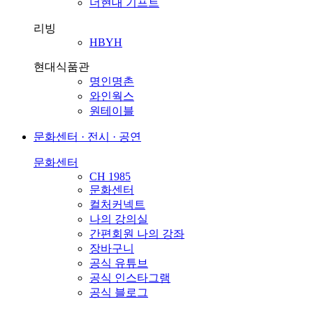
더현대 기프트
리빙
HBYH
현대식품관
명인명촌
와인웍스
원테이블
문화센터 · 전시 · 공연
문화센터
CH 1985
문화센터
컬처커넥트
나의 강의실
간편회원 나의 강좌
장바구니
공식 유튜브
공식 인스타그램
공식 블로그