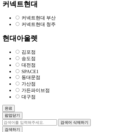
커넥트현대
커넥트현대 부산
커넥트현대 청주
현대아울렛
김포점
송도점
대전점
SPACE1
동대문점
가산점
가든파이브점
대구점
완료
팝업닫기
검색어 삭제하기
검색하기