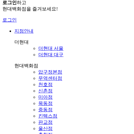
로그인
하고
현대백화점을 즐겨보세요!
로그인
지점안내
더현대
더현대 서울
더현대 대구
현대백화점
압구정본점
무역센터점
천호점
신촌점
미아점
목동점
중동점
킨텍스점
판교점
울산점