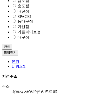
김포점
송도점
대전점
SPACE1
동대문점
가산점
가든파이브점
대구점
완료
팝업닫기
본관
U-PLEX
지점주소
주소
서울시 서대문구 신촌로 83