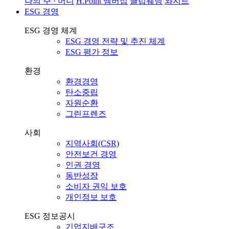
나의 주 · 머니
H.Point 멤버십
클럽웨딩
와지트
ESG 경영
ESG 경영 체계
ESG 경영 전략 및 추진 체계
ESG 평가 정보
환경
환경경영
탄소중립
자원순환
그린프렌즈
사회
지역사회(CSR)
안전보건 경영
인권 경영
동반성장
소비자 권익 보호
개인정보 보호
ESG 정보공시
기업지배구조