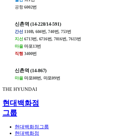
공항
6002번
신촌역
(14-228/14-591)
간선
110B, 604번, 740번, 753번
지선
6713번,
6716번, 7016번, 7613번
마을
마포13번
직행
3400
번
신촌역 (14-867)
마을
마포08번, 마포09번
THE HYUNDAI
현대백화점
그룹
현대백화점그룹
현대백화점