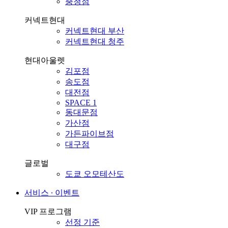
충청점
커넥트현대
커넥트현대 부산
커넥트현대 청주
현대아울렛
김포점
송도점
대전점
SPACE 1
동대문점
가산점
가든파이브점
대구점
글로벌
도쿄 오모테산도
서비스 ∙ 이벤트
VIP 프로그램
선정 기준