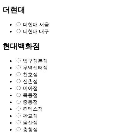
더현대
더현대 서울
더현대 대구
현대백화점
압구정본점
무역센터점
천호점
신촌점
미아점
목동점
중동점
킨텍스점
판교점
울산점
충청점