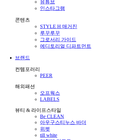
유튜브
인스타그램
콘텐츠
STYLE H 매거진
루꾸루꾸
그로서리 가이드
에디토리얼 디파트먼트
브랜드
컨템포러리
PEER
해외패션
오프웍스
LABELS
뷰티 & 라이프스타일
Be CLEAN
아우구스티누스 바더
위펫
till white