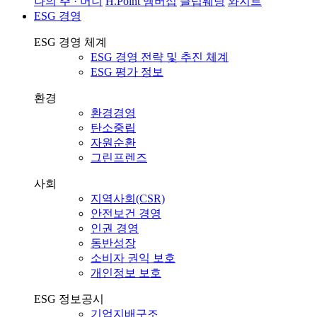
나의 주 · 머니
H.Point 멤버십
클럽웨딩
와지트
ESG 경영
ESG 경영 체계
ESG 경영 전략 및 추진 체계
ESG 평가 정보
환경
환경경영
탄소중립
자원순환
그린프렌즈
사회
지역사회(CSR)
안전보건 경영
인권 경영
동반성장
소비자 권익 보호
개인정보 보호
ESG 정보공시
기업지배구조