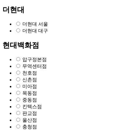
더현대
더현대 서울
더현대 대구
현대백화점
압구정본점
무역센터점
천호점
신촌점
미아점
목동점
중동점
킨텍스점
판교점
울산점
충청점