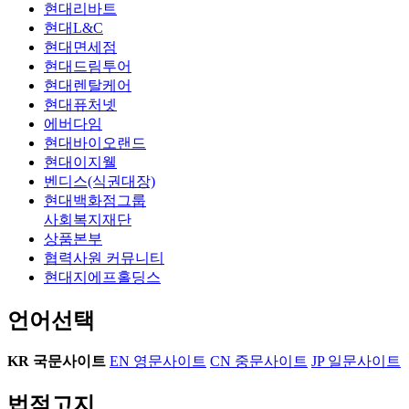
현대리바트
현대L&C
현대면세점
현대드림투어
현대렌탈케어
현대퓨처넷
에버다임
현대바이오랜드
현대이지웰
벤디스(식권대장)
현대백화점그룹
사회복지재단
상품본부
협력사원 커뮤니티
현대지에프홀딩스
언어선택
KR
국문사이트
EN
영문사이트
CN
중문사이트
JP
일문사이트
법적고지