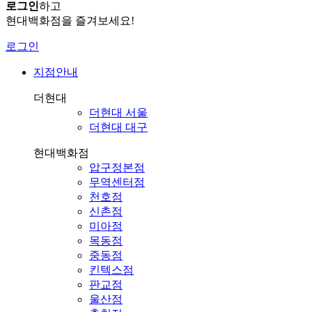
로그인
하고
현대백화점을 즐겨보세요!
로그인
지점안내
더현대
더현대 서울
더현대 대구
현대백화점
압구정본점
무역센터점
천호점
신촌점
미아점
목동점
중동점
킨텍스점
판교점
울산점