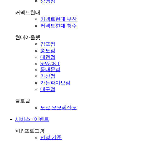
충청점
커넥트현대
커넥트현대 부산
커넥트현대 청주
현대아울렛
김포점
송도점
대전점
SPACE 1
동대문점
가산점
가든파이브점
대구점
글로벌
도쿄 오모테산도
서비스 ∙ 이벤트
VIP 프로그램
선정 기준