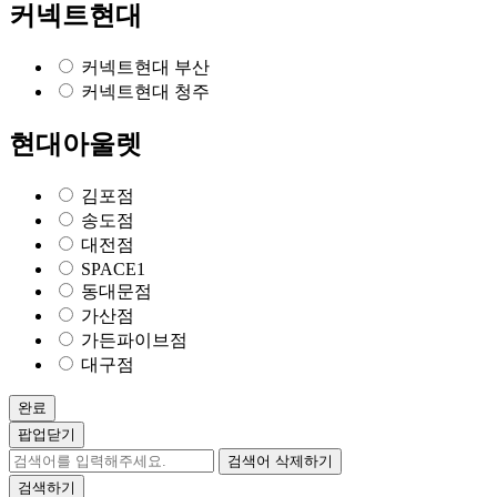
커넥트현대
커넥트현대 부산
커넥트현대 청주
현대아울렛
김포점
송도점
대전점
SPACE1
동대문점
가산점
가든파이브점
대구점
완료
팝업닫기
검색어 삭제하기
검색하기