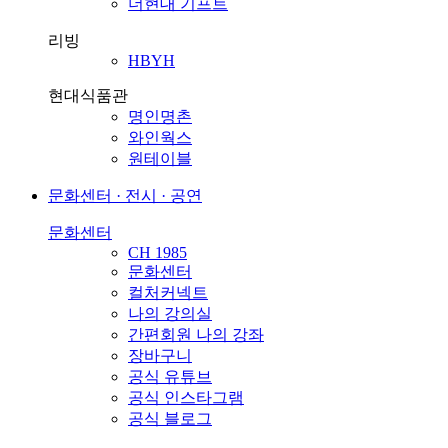
더현대 기프트
리빙
HBYH
현대식품관
명인명촌
와인웍스
원테이블
문화센터 · 전시 · 공연
문화센터
CH 1985
문화센터
컬처커넥트
나의 강의실
간편회원 나의 강좌
장바구니
공식 유튜브
공식 인스타그램
공식 블로그