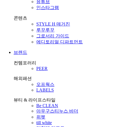
유튜브
인스타그램
콘텐츠
STYLE H 매거진
루꾸루꾸
그로서리 가이드
에디토리얼 디파트먼트
브랜드
컨템포러리
PEER
해외패션
오프웍스
LABELS
뷰티 & 라이프스타일
Be CLEAN
아우구스티누스 바더
위펫
till white