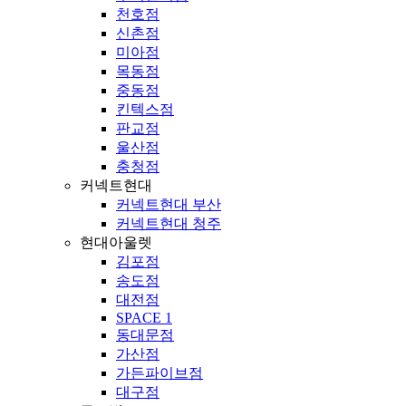
천호점
신촌점
미아점
목동점
중동점
킨텍스점
판교점
울산점
충청점
커넥트현대
커넥트현대 부산
커넥트현대 청주
현대아울렛
김포점
송도점
대전점
SPACE 1
동대문점
가산점
가든파이브점
대구점