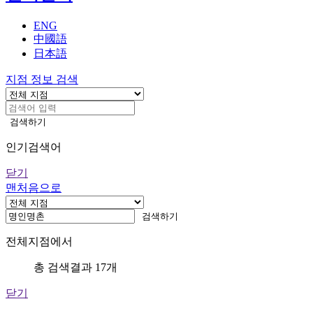
기
ENG
中國語
日本語
지점 정보 검색
검색하기
인기검색어
닫기
맨처음으로
검
검색하기
색
전체지점에서
어
입
총 검색결과
17
개
력
닫기