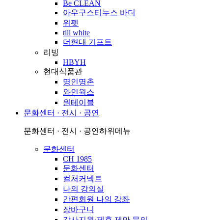
Be CLEAN
아우구스티누스 바더
위펫
till white
더현대 기프트
리빙
HBYH
현대식품관
명인명촌
와인웍스
원테이블
문화센터 · 전시 · 공연
문화센터 · 전시 · 공연
하위메뉴
문화센터
CH 1985
문화센터
컬처커넥트
나의 강의실
간편회원 나의 강좌
장바구니
강사지원·제휴 제안 문의