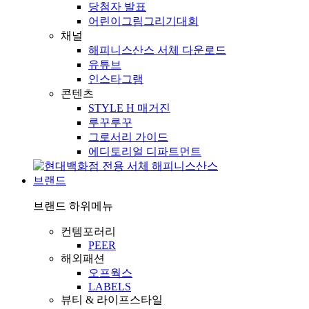
당첨자 발표
어린이그림그리기대회
채널
해피니스산스 서체 다운로드
유튜브
인스타그램
콘텐츠
STYLE H 매거진
루꾸루꾸
그로서리 가이드
에디토리얼 디파트먼트
브랜드
브랜드
하위메뉴
컨템포러리
PEER
해외패션
오프웍스
LABELS
뷰티 & 라이프스타일