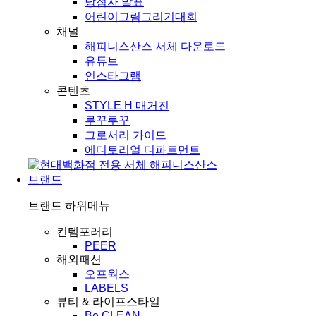
당첨자 발표
어린이그림그리기대회
채널
해피니스산스 서체 다운로드
유튜브
인스타그램
콘텐츠
STYLE H 매거진
루꾸루꾸
그로서리 가이드
에디토리얼 디파트먼트
브랜드
브랜드
하위메뉴
컨템포러리
PEER
해외패션
오프웍스
LABELS
뷰티 & 라이프스타일
Be CLEAN