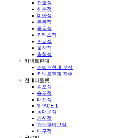
천호점
신촌점
미아점
목동점
중동점
킨텍스점
판교점
울산점
충청점
커넥트현대
커넥트현대 부산
커넥트현대 청주
현대아울렛
김포점
송도점
대전점
SPACE 1
동대문점
가산점
가든파이브점
대구점
글로벌