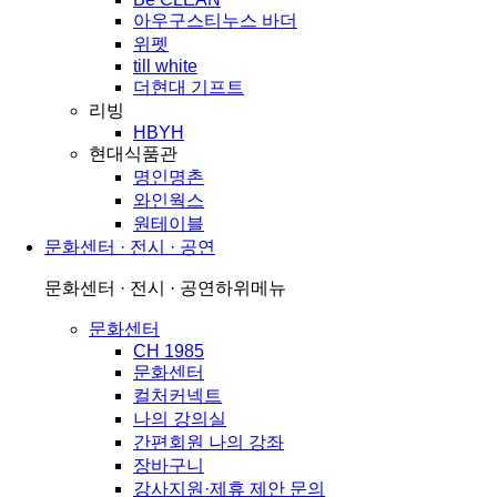
아우구스티누스 바더
위펫
till white
더현대 기프트
리빙
HBYH
현대식품관
명인명촌
와인웍스
원테이블
문화센터 · 전시 · 공연
문화센터 · 전시 · 공연
하위메뉴
문화센터
CH 1985
문화센터
컬처커넥트
나의 강의실
간편회원 나의 강좌
장바구니
강사지원·제휴 제안 문의