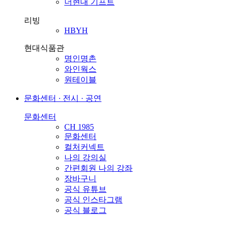
더현대 기프트
리빙
HBYH
현대식품관
명인명촌
와인웍스
원테이블
문화센터 · 전시 · 공연
문화센터
CH 1985
문화센터
컬처커넥트
나의 강의실
간편회원 나의 강좌
장바구니
공식 유튜브
공식 인스타그램
공식 블로그