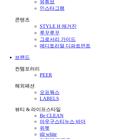
유튜브
인스타그램
콘텐츠
STYLE H 매거진
루꾸루꾸
그로서리 가이드
에디토리얼 디파트먼트
브랜드
컨템포러리
PEER
해외패션
오프웍스
LABELS
뷰티 & 라이프스타일
Be CLEAN
아우구스티누스 바더
위펫
till white