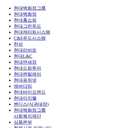
현대백화점그룹
현대백화점
현대홈쇼핑
현대그린푸드
현대캐터링시스템
C&S푸드시스템
한섬
현대리바트
현대L&C
현대면세점
현대드림투어
현대렌탈케어
현대퓨처넷
에버다임
현대바이오랜드
현대이지웰
벤디스(식권대장)
현대백화점그룹
사회복지재단
상품본부