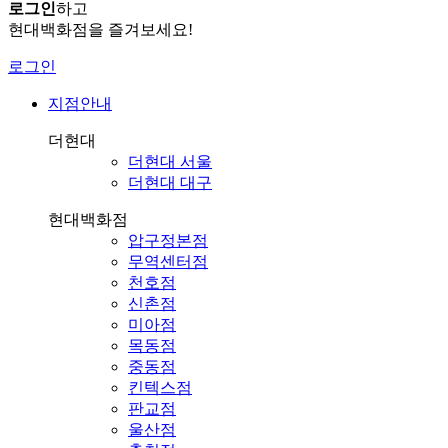
로그인
하고
현대백화점을 즐겨보세요!
로그인
지점안내
더현대
더현대 서울
더현대 대구
현대백화점
압구정본점
무역센터점
천호점
신촌점
미아점
목동점
중동점
킨텍스점
판교점
울산점