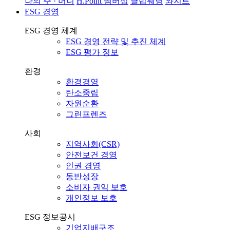
나의 주 · 머니
H.Point 멤버십
클럽웨딩
와지트
ESG 경영
ESG 경영 체계
ESG 경영 전략 및 추진 체계
ESG 평가 정보
환경
환경경영
탄소중립
자원순환
그린프렌즈
사회
지역사회(CSR)
안전보건 경영
인권 경영
동반성장
소비자 권익 보호
개인정보 보호
ESG 정보공시
기업지배구조