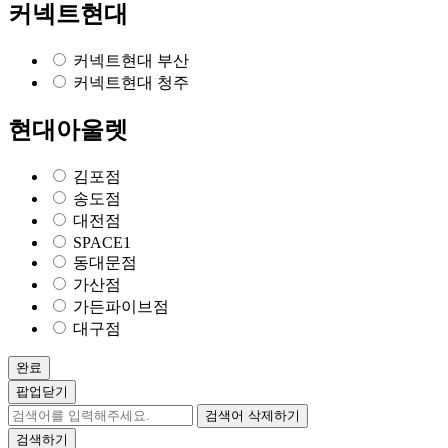
커넥트현대
커넥트현대 부산
커넥트현대 청주
현대아울렛
김포점
송도점
대전점
SPACE1
동대문점
가산점
가든파이브점
대구점
완료
팝업닫기
검색어 삭제하기
검색하기