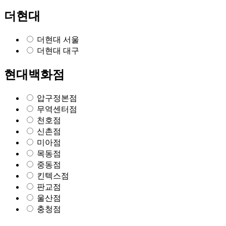
더현대
더현대 서울
더현대 대구
현대백화점
압구정본점
무역센터점
천호점
신촌점
미아점
목동점
중동점
킨텍스점
판교점
울산점
충청점