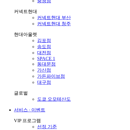
충청점
커넥트현대
커넥트현대 부산
커넥트현대 청주
현대아울렛
김포점
송도점
대전점
SPACE 1
동대문점
가산점
가든파이브점
대구점
글로벌
도쿄 오모테산도
서비스 ∙ 이벤트
VIP 프로그램
선정 기준