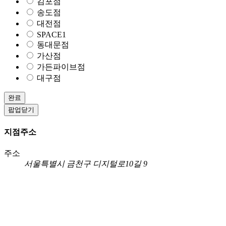
김포점
송도점
대전점
SPACE1
동대문점
가산점
가든파이브점
대구점
완료
팝업닫기
지점주소
주소
서울특별시 금천구 디지털로10길 9