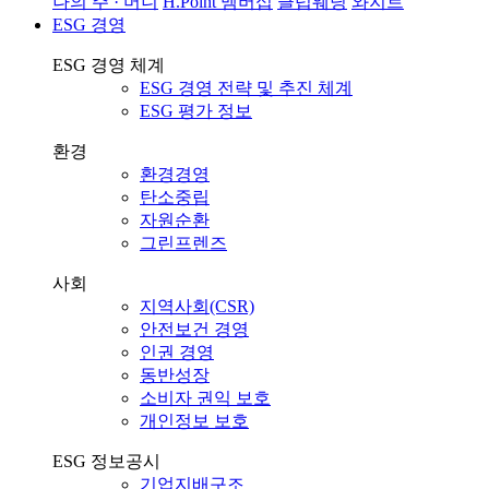
나의 주 · 머니
H.Point 멤버십
클럽웨딩
와지트
ESG 경영
ESG 경영 체계
ESG 경영 전략 및 추진 체계
ESG 평가 정보
환경
환경경영
탄소중립
자원순환
그린프렌즈
사회
지역사회(CSR)
안전보건 경영
인권 경영
동반성장
소비자 권익 보호
개인정보 보호
ESG 정보공시
기업지배구조