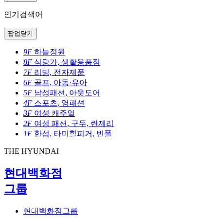
인기검색어
팝업닫기
9F
하늘정원
8F
식당가, 생활용품점
7F
리빙, 전자제품
6F
골프, 아동·유아
5F
남성패션, 아웃도어
4F
스포츠, 영패션
3F
여성 캐주얼
2F
여성 패션, 구두, 란제리
1F
한섬, 타미힐피거, 빈폴
THE HYUNDAI
현대백화점
그룹
현대백화점그룹