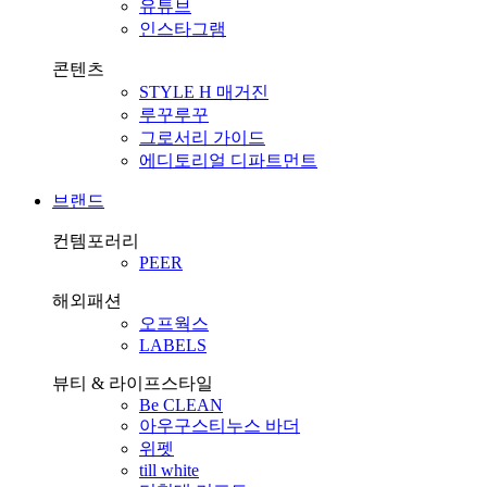
유튜브
인스타그램
콘텐츠
STYLE H 매거진
루꾸루꾸
그로서리 가이드
에디토리얼 디파트먼트
브랜드
컨템포러리
PEER
해외패션
오프웍스
LABELS
뷰티 & 라이프스타일
Be CLEAN
아우구스티누스 바더
위펫
till white