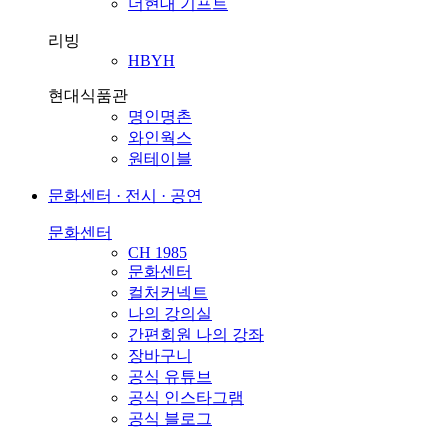
더현대 기프트
리빙
HBYH
현대식품관
명인명촌
와인웍스
원테이블
문화센터 · 전시 · 공연
문화센터
CH 1985
문화센터
컬처커넥트
나의 강의실
간편회원 나의 강좌
장바구니
공식 유튜브
공식 인스타그램
공식 블로그