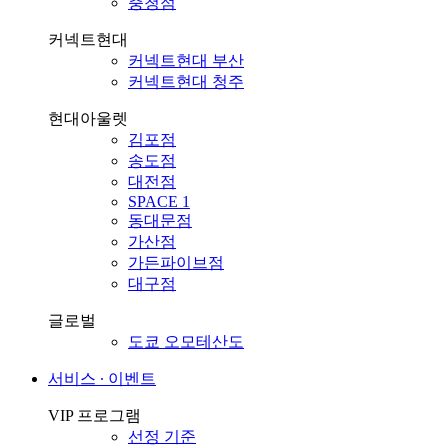
충청점
커넥트현대
커넥트현대 부산
커넥트현대 청주
현대아울렛
김포점
송도점
대전점
SPACE 1
동대문점
가산점
가든파이브점
대구점
글로벌
도쿄 오모테산도
서비스 ∙ 이벤트
VIP 프로그램
선정 기준