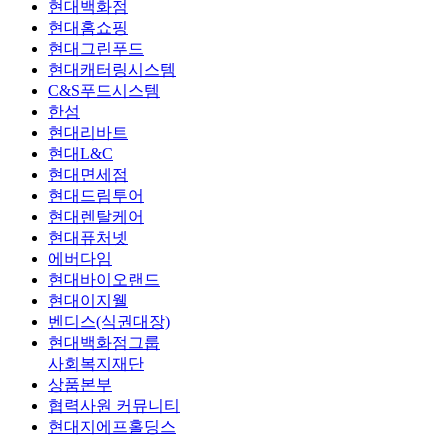
현대백화점
현대홈쇼핑
현대그린푸드
현대캐터링시스템
C&S푸드시스템
한섬
현대리바트
현대L&C
현대면세점
현대드림투어
현대렌탈케어
현대퓨처넷
에버다임
현대바이오랜드
현대이지웰
벤디스(식권대장)
현대백화점그룹
사회복지재단
상품본부
협력사원 커뮤니티
현대지에프홀딩스