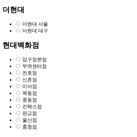
더현대
더현대 서울
더현대 대구
현대백화점
압구정본점
무역센터점
천호점
신촌점
미아점
목동점
중동점
킨텍스점
판교점
울산점
충청점