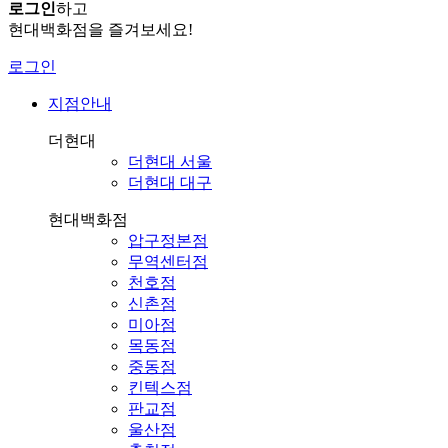
로그인
하고
현대백화점을 즐겨보세요!
로그인
지점안내
더현대
더현대 서울
더현대 대구
현대백화점
압구정본점
무역센터점
천호점
신촌점
미아점
목동점
중동점
킨텍스점
판교점
울산점