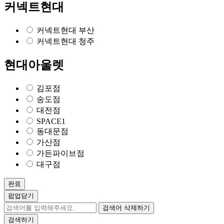
커넥트현대
커넥트현대 부산
커넥트현대 청주
현대아울렛
김포점
송도점
대전점
SPACE1
동대문점
가산점
가든파이브점
대구점
완료
팝업닫기
검색어 삭제하기
검색하기