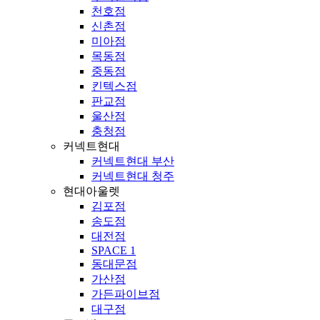
천호점
신촌점
미아점
목동점
중동점
킨텍스점
판교점
울산점
충청점
커넥트현대
커넥트현대 부산
커넥트현대 청주
현대아울렛
김포점
송도점
대전점
SPACE 1
동대문점
가산점
가든파이브점
대구점