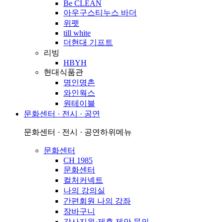
Be CLEAN
아우구스티누스 바더
위펫
till white
더현대 기프트
리빙
HBYH
현대식품관
명인명촌
와인웍스
원테이블
문화센터 · 전시 · 공연
문화센터 · 전시 · 공연
하위메뉴
문화센터
CH 1985
문화센터
컬처커넥트
나의 강의실
간편회원 나의 강좌
장바구니
강사지원·제휴 제안 문의