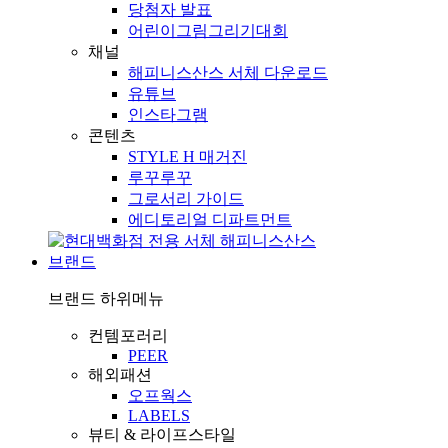
당첨자 발표
어린이그림그리기대회
채널
해피니스산스 서체 다운로드
유튜브
인스타그램
콘텐츠
STYLE H 매거진
루꾸루꾸
그로서리 가이드
에디토리얼 디파트먼트
브랜드
브랜드
하위메뉴
컨템포러리
PEER
해외패션
오프웍스
LABELS
뷰티 & 라이프스타일