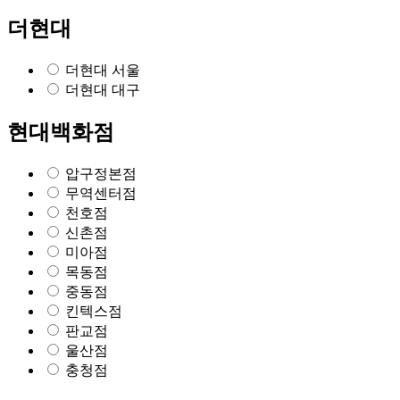
더현대
더현대 서울
더현대 대구
현대백화점
압구정본점
무역센터점
천호점
신촌점
미아점
목동점
중동점
킨텍스점
판교점
울산점
충청점