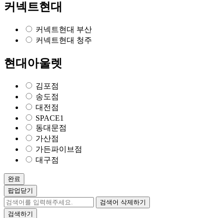
커넥트현대
커넥트현대 부산
커넥트현대 청주
현대아울렛
김포점
송도점
대전점
SPACE1
동대문점
가산점
가든파이브점
대구점
완료
팝업닫기
검색어 삭제하기
검색하기