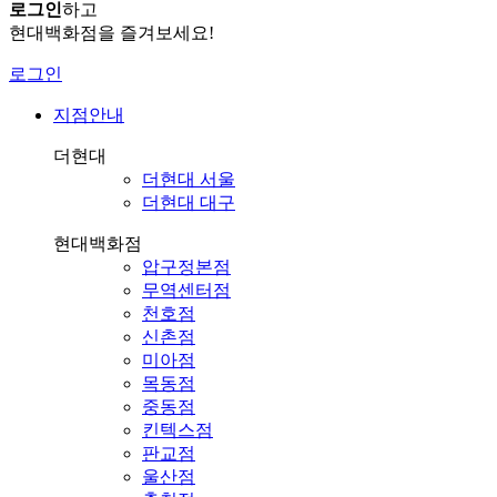
로그인
하고
현대백화점을 즐겨보세요!
로그인
지점안내
더현대
더현대 서울
더현대 대구
현대백화점
압구정본점
무역센터점
천호점
신촌점
미아점
목동점
중동점
킨텍스점
판교점
울산점