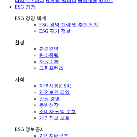
나의 주 · 머니
H.Point 멤버십
클럽웨딩
와지트
ESG 경영
ESG 경영 체계
ESG 경영 전략 및 추진 체계
ESG 평가 정보
환경
환경경영
탄소중립
자원순환
그린프렌즈
사회
지역사회(CSR)
안전보건 경영
인권 경영
동반성장
소비자 권익 보호
개인정보 보호
ESG 정보공시
기업지배구조