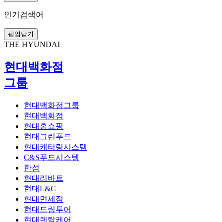
인기검색어
팝업닫기
THE HYUNDAI
현대백화점
그룹
현대백화점그룹
현대백화점
현대홈쇼핑
현대그린푸드
현대캐터링시스템
C&S푸드시스템
한섬
현대리바트
현대L&C
현대면세점
현대드림투어
현대렌탈케어