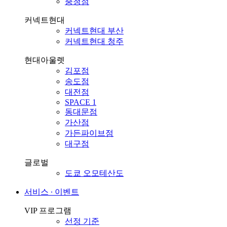
충청점
커넥트현대
커넥트현대 부산
커넥트현대 청주
현대아울렛
김포점
송도점
대전점
SPACE 1
동대문점
가산점
가든파이브점
대구점
글로벌
도쿄 오모테산도
서비스 ∙ 이벤트
VIP 프로그램
선정 기준