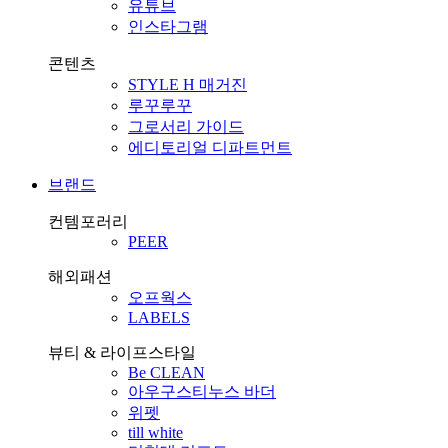
유튜브
인스타그램
콘텐츠
STYLE H 매거진
루꾸루꾸
그로서리 가이드
에디토리얼 디파트먼트
브랜드
컨템포러리
PEER
해외패션
오프웍스
LABELS
뷰티 & 라이프스타일
Be CLEAN
아우구스티누스 바더
위펫
till white