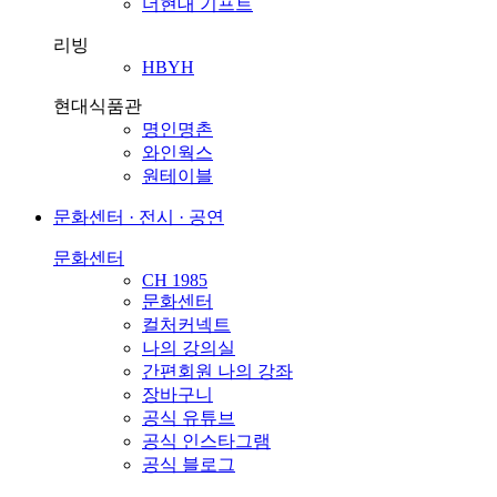
더현대 기프트
리빙
HBYH
현대식품관
명인명촌
와인웍스
원테이블
문화센터 · 전시 · 공연
문화센터
CH 1985
문화센터
컬처커넥트
나의 강의실
간편회원 나의 강좌
장바구니
공식 유튜브
공식 인스타그램
공식 블로그