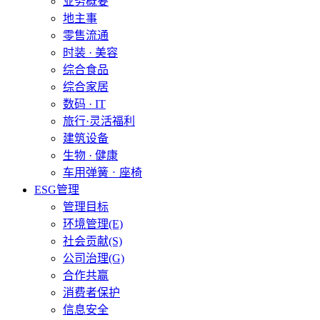
业务概要
地主事
零售流通
时装 · 美容
综合食品
综合家居
数码 · IT
旅行·灵活福利
建筑设备
生物 · 健康
车用弹簧ㆍ座椅
ESG管理
管理目标
环境管理(E)
社会贡献(S)
公司治理(G)
合作共赢
消费者保护
信息安全