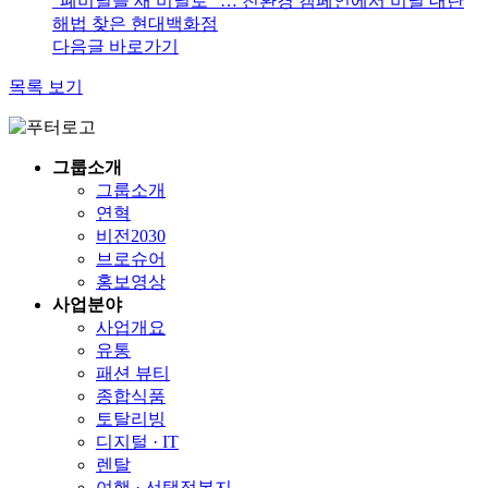
"폐비닐을 새 비닐로" … 친환경 캠페인에서 비닐 대란
해법 찾은 현대백화점
다음글 바로가기
목록 보기
그룹소개
그룹소개
연혁
비전2030
브로슈어
홍보영상
사업분야
사업개요
유통
패션 뷰티
종합식품
토탈리빙
디지털 · IT
렌탈
여행 · 선택적복지