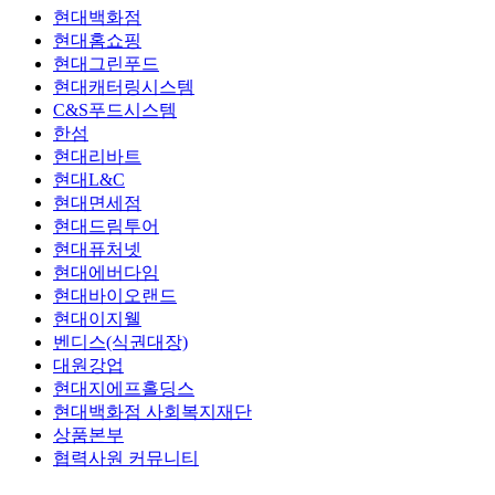
현대백화점
현대홈쇼핑
현대그린푸드
현대캐터링시스템
C&S푸드시스템
한섬
현대리바트
현대L&C
현대면세점
현대드림투어
현대퓨처넷
현대에버다임
현대바이오랜드
현대이지웰
벤디스(식권대장)
대원강업
현대지에프홀딩스
현대백화점 사회복지재단
상품본부
협력사원 커뮤니티