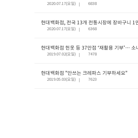
날
조
2020.07.17(요일)
6838
짜
회
수
현대백화점, 전국 13개 전통시장에 장바구니 1만
날
조
2020.07.17(요일)
6368
짜
회
수
현대백화점 헌옷 등 37만점 ‘재활용 기부’… 소
날
조
2019.07.02(요일)
7478
짜
회
수
현대백화점 "안쓰는 크레파스 기부하세요"
날
조
2019.05.03(요일)
7623
짜
회
수