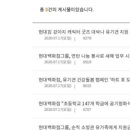
총
8
건의 게시물이있습니다.
현대百 강아지 캐릭터 굿즈 대박나 유기견 지원
날
조
2020.07.17(요일)
8278
짜
회
수
현대백화점그룹, 연탄 나눔 봉사로 새해 업무 
날
조
2020.07.17(요일)
6918
짜
회
수
현대백화점, 유기견 건강돌봄 캠페인 '하트 포 도
날
조
2020.07.17(요일)
8023
짜
회
수
현대백화점 "초등학교 147개 학급에 공기정화식
날
조
2020.07.17(요일)
6707
짜
회
수
현대백화점그룹, 순직 소방관 유가족에게 지원금