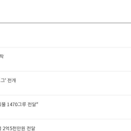
시작
그' 전개
물 1470그루 전달"
 2억5천만원 전달