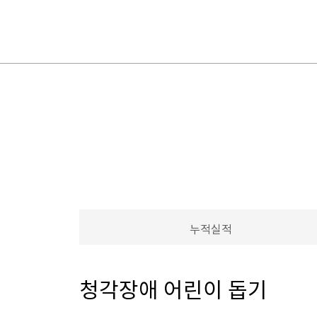
전체메뉴열기
누적실적
청각장애 어린이 돕기