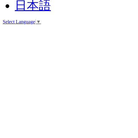
日本語
Select Language
▼