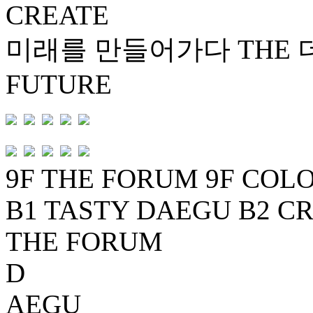
CREATE
지
점
미래를 만들어가다
THE
안
내
FUTURE
본
문
9F THE FORUM
9F COL
B1 TASTY DAEGU
B2 C
THE FORUM
D
AEGU