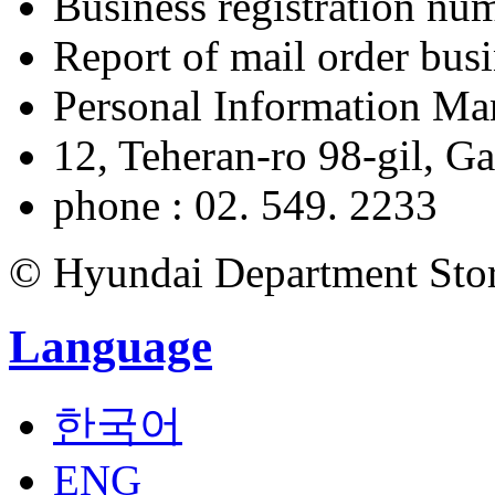
Business registration nu
Report of mail order bu
Personal Information M
12, Teheran-ro 98-gil, 
phone : 02. 549. 2233
© Hyundai Department Store
Language
한국어
ENG