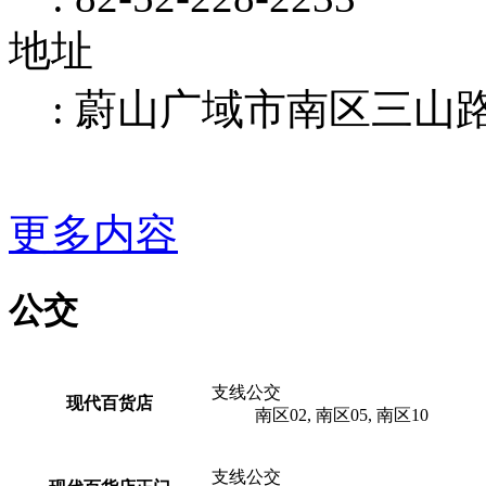
地址
: 蔚山广域市南区三山路
更多内容
公交
When
using
支线公交
现代百货店
a
南区02, 南区05, 南区10
bus
支线公交