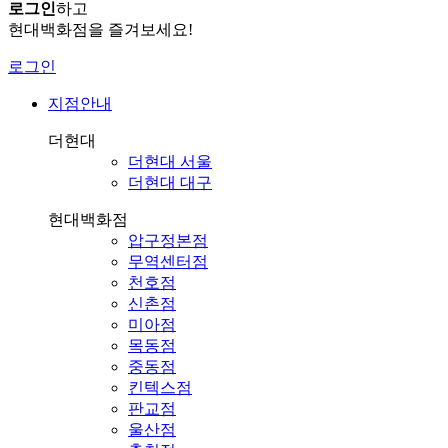
로그인
하고
현대백화점을 즐겨보세요!
로그인
지점안내
더현대
더현대 서울
더현대 대구
현대백화점
압구정본점
무역센터점
천호점
신촌점
미아점
목동점
중동점
킨텍스점
판교점
울산점