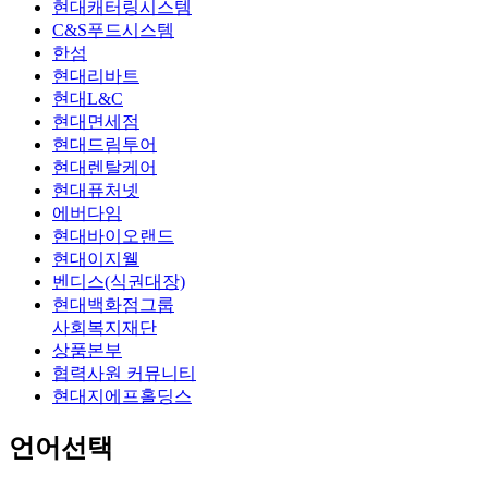
현대캐터링시스템
C&S푸드시스템
한섬
현대리바트
현대L&C
현대면세점
현대드림투어
현대렌탈케어
현대퓨처넷
에버다임
현대바이오랜드
현대이지웰
벤디스(식권대장)
현대백화점그룹
사회복지재단
상품본부
협력사원 커뮤니티
현대지에프홀딩스
언어선택