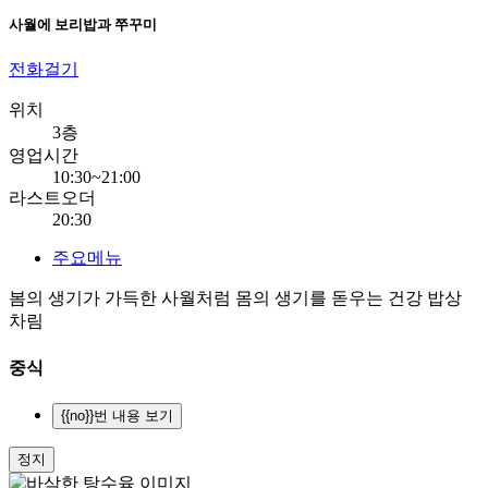
사월에 보리밥과 쭈꾸미
전화걸기
위치
3층
영업시간
10:30~21:00
라스트오더
20:30
주요메뉴
봄의 생기가 가득한 사월처럼 몸의 생기를 돋우는 건강 밥상
차림
중식
{{no}}번 내용 보기
정지