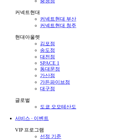
충청점
커넥트현대
커넥트현대 부산
커넥트현대 청주
현대아울렛
김포점
송도점
대전점
SPACE 1
동대문점
가산점
가든파이브점
대구점
글로벌
도쿄 오모테산도
서비스 ∙ 이벤트
VIP 프로그램
선정 기준