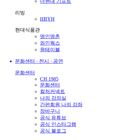
더현대 기프트
리빙
HBYH
현대식품관
명인명촌
와인웍스
원테이블
문화센터 · 전시 · 공연
문화센터
CH 1985
문화센터
컬처커넥트
나의 강의실
간편회원 나의 강좌
장바구니
공식 유튜브
공식 인스타그램
공식 블로그