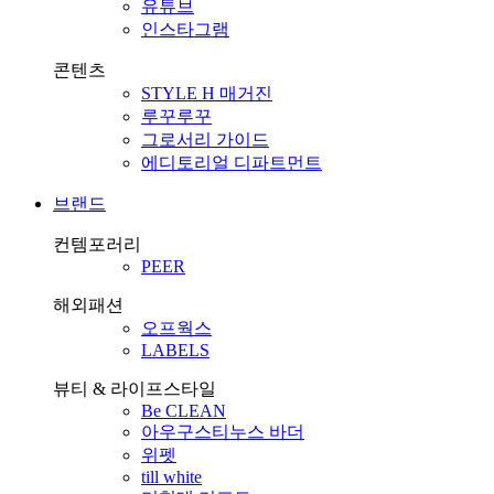
유튜브
인스타그램
콘텐츠
STYLE H 매거진
루꾸루꾸
그로서리 가이드
에디토리얼 디파트먼트
브랜드
컨템포러리
PEER
해외패션
오프웍스
LABELS
뷰티 & 라이프스타일
Be CLEAN
아우구스티누스 바더
위펫
till white