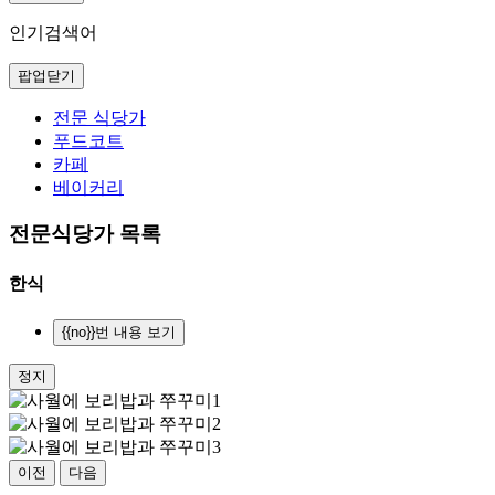
인기검색어
팝업닫기
전문 식당가
푸드코트
카페
베이커리
전문식당가 목록
한식
{{no}}번 내용 보기
정지
이전
다음