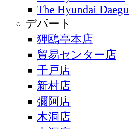
The Hyundai Daegu
デパート
狎鴎亭本店
貿易センター店
千戸店
新村店
彌阿店
木洞店