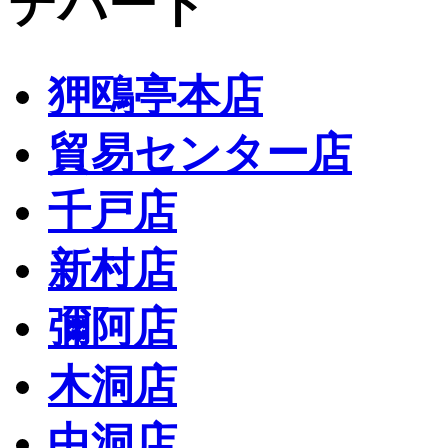
デパート
狎鴎亭本店
貿易センター店
千戸店
新村店
彌阿店
木洞店
中洞店