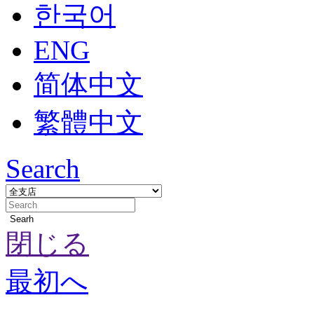
한국어
ENG
简体中文
繁體中文
Search
Searh
閉じる
最初へ