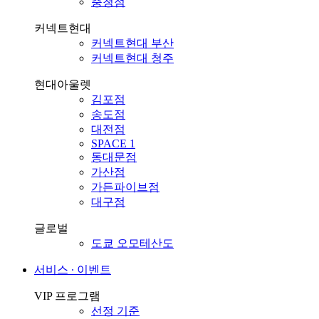
충청점
커넥트현대
커넥트현대 부산
커넥트현대 청주
현대아울렛
김포점
송도점
대전점
SPACE 1
동대문점
가산점
가든파이브점
대구점
글로벌
도쿄 오모테산도
서비스 ∙ 이벤트
VIP 프로그램
선정 기준