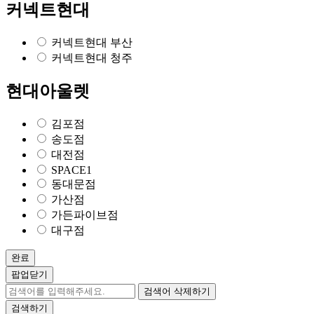
커넥트현대
커넥트현대 부산
커넥트현대 청주
현대아울렛
김포점
송도점
대전점
SPACE1
동대문점
가산점
가든파이브점
대구점
완료
팝업닫기
검색어 삭제하기
검색하기