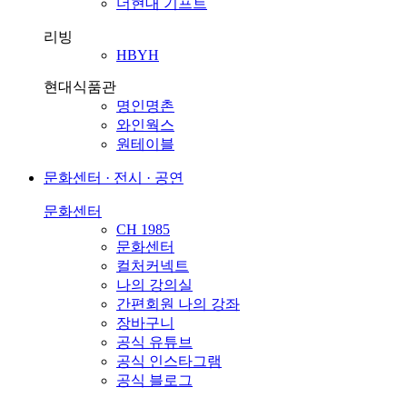
더현대 기프트
리빙
HBYH
현대식품관
명인명촌
와인웍스
원테이블
문화센터 · 전시 · 공연
문화센터
CH 1985
문화센터
컬처커넥트
나의 강의실
간편회원 나의 강좌
장바구니
공식 유튜브
공식 인스타그램
공식 블로그