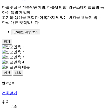
다솥맛집은 전복양송이밥, 다솥웰빙밥, 와규스테이크솥밥 등
아주 특별한 밥에
고기와 생선을 포함한 아홉가지 맛있는 반찬을 곁들여 먹는
한식 대표 맛집입니다.
{{no}}번 내용 보기
정지
이전
다음
만포면옥
전화걸기
위치
8층