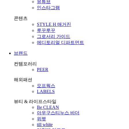
유튜브
인스타그램
콘텐츠
STYLE H 매거진
루꾸루꾸
그로서리 가이드
에디토리얼 디파트먼트
브랜드
컨템포러리
PEER
해외패션
오프웍스
LABELS
뷰티 & 라이프스타일
Be CLEAN
아우구스티누스 바더
위펫
till white