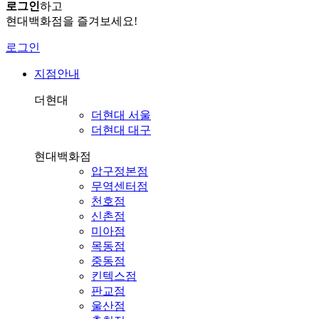
로그인
하고
현대백화점을 즐겨보세요!
로그인
지점안내
더현대
더현대 서울
더현대 대구
현대백화점
압구정본점
무역센터점
천호점
신촌점
미아점
목동점
중동점
킨텍스점
판교점
울산점