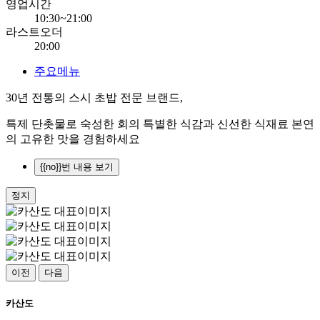
영업시간
10:30~21:00
라스트오더
20:00
주요메뉴
30년 전통의 스시 초밥 전문 브랜드,
특제 단촛물로 숙성한 회의 특별한 식감과 신선한 식재료 본연
의 고유한 맛을 경험하세요
{{no}}번 내용 보기
정지
이전
다음
카산도