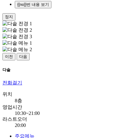
{{no}}번 내용 보기
정지
이전
다음
다솥
전화걸기
위치
8층
영업시간
10:30~21:00
라스트오더
20:00
주요메뉴