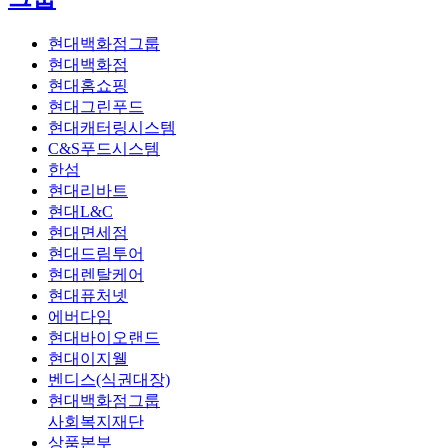
현대백화점그룹
현대백화점
현대홈쇼핑
현대그린푸드
현대캐터링시스템
C&S푸드시스템
한섬
현대리바트
현대L&C
현대면세점
현대드림투어
현대렌탈케어
현대퓨처넷
에버다임
현대바이오랜드
현대이지웰
벤디스(식권대장)
현대백화점그룹
사회복지재단
상품본부