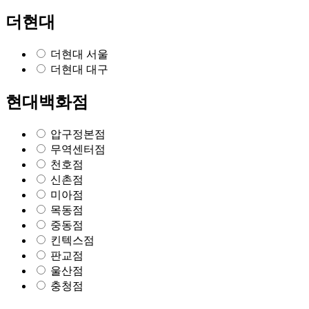
더현대
더현대 서울
더현대 대구
현대백화점
압구정본점
무역센터점
천호점
신촌점
미아점
목동점
중동점
킨텍스점
판교점
울산점
충청점