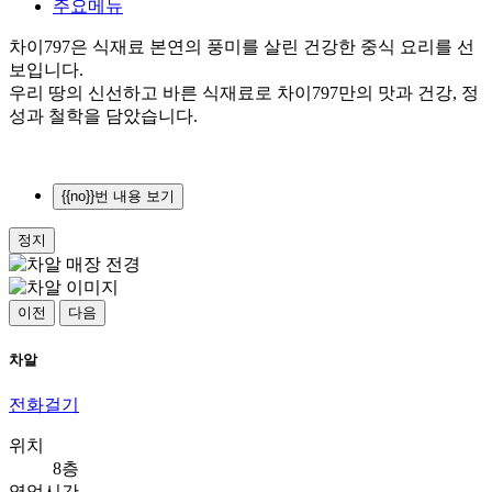
주요메뉴
차이797은 식재료 본연의 풍미를 살린 건강한 중식 요리를 선
보입니다.
우리 땅의 신선하고 바른 식재료로 차이797만의 맛과 건강, 정
성과 철학을 담았습니다.
{{no}}번 내용 보기
정지
이전
다음
차알
전화걸기
위치
8층
영업시간