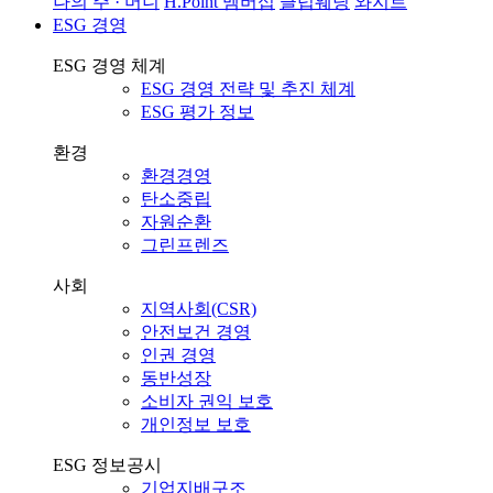
나의 주 · 머니
H.Point 멤버십
클럽웨딩
와지트
ESG 경영
ESG 경영 체계
ESG 경영 전략 및 추진 체계
ESG 평가 정보
환경
환경경영
탄소중립
자원순환
그린프렌즈
사회
지역사회(CSR)
안전보건 경영
인권 경영
동반성장
소비자 권익 보호
개인정보 보호
ESG 정보공시
기업지배구조