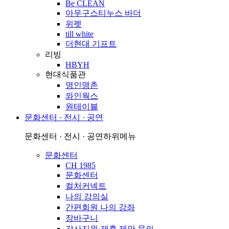
Be CLEAN
아우구스티누스 바더
위펫
till white
더현대 기프트
리빙
HBYH
현대식품관
명인명촌
와인웍스
원테이블
문화센터 · 전시 · 공연
문화센터 · 전시 · 공연
하위메뉴
문화센터
CH 1985
문화센터
컬처커넥트
나의 강의실
간편회원 나의 강좌
장바구니
강사지원·제휴 제안 문의