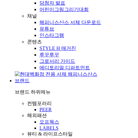
당첨자 발표
어린이그림그리기대회
채널
해피니스산스 서체 다운로드
유튜브
인스타그램
콘텐츠
STYLE H 매거진
루꾸루꾸
그로서리 가이드
에디토리얼 디파트먼트
브랜드
브랜드
하위메뉴
컨템포러리
PEER
해외패션
오프웍스
LABELS
뷰티 & 라이프스타일