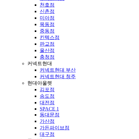
천호점
신촌점
미아점
목동점
중동점
킨텍스점
판교점
울산점
충청점
커넥트현대
커넥트현대 부산
커넥트현대 청주
현대아울렛
김포점
송도점
대전점
SPACE 1
동대문점
가산점
가든파이브점
대구점