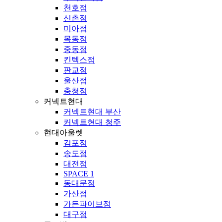
천호점
신촌점
미아점
목동점
중동점
킨텍스점
판교점
울산점
충청점
커넥트현대
커넥트현대 부산
커넥트현대 청주
현대아울렛
김포점
송도점
대전점
SPACE 1
동대문점
가산점
가든파이브점
대구점