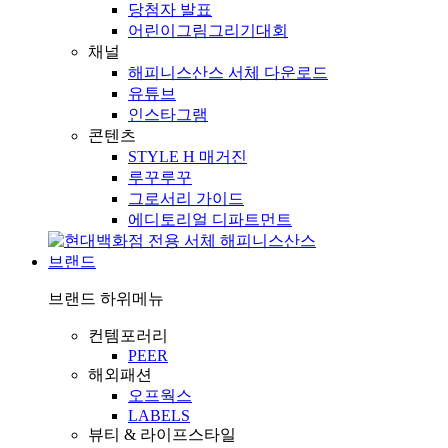
당첨자 발표
어린이그림그리기대회
채널
해피니스산스 서체 다운로드
유튜브
인스타그램
콘텐츠
STYLE H 매거진
루꾸루꾸
그로서리 가이드
에디토리얼 디파트먼트
브랜드
브랜드
하위메뉴
컨템포러리
PEER
해외패션
오프웍스
LABELS
뷰티 & 라이프스타일