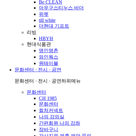
Be CLEAN
아우구스티누스 바더
위펫
till white
더현대 기프트
리빙
HBYH
현대식품관
명인명촌
와인웍스
원테이블
문화센터 · 전시 · 공연
문화센터 · 전시 · 공연
하위메뉴
문화센터
CH 1985
문화센터
컬처커넥트
나의 강의실
간편회원 나의 강좌
장바구니
강사지원·제휴 제안 문의