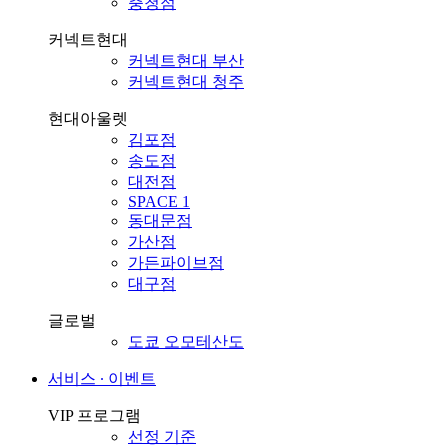
충청점
커넥트현대
커넥트현대 부산
커넥트현대 청주
현대아울렛
김포점
송도점
대전점
SPACE 1
동대문점
가산점
가든파이브점
대구점
글로벌
도쿄 오모테산도
서비스 ∙ 이벤트
VIP 프로그램
선정 기준