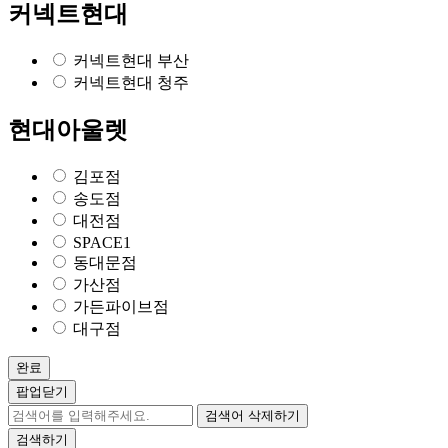
커넥트현대
커넥트현대 부산
커넥트현대 청주
현대아울렛
김포점
송도점
대전점
SPACE1
동대문점
가산점
가든파이브점
대구점
완료
팝업닫기
검색어 삭제하기
검색하기