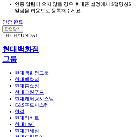
인증 알림이 오지 않을 경우 휴대폰 설정에서 $앱명칭$
알림을 허용으로 등록해주세요.
인증 완료
팝업닫기
THE HYUNDAI
현대백화점
그룹
현대백화점그룹
현대백화점
현대홈쇼핑
현대그린푸드
현대캐터링시스템
C&S푸드시스템
한섬
현대리바트
현대L&C
현대면세점