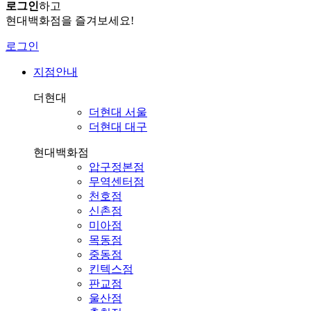
로그인
하고
현대백화점을 즐겨보세요!
로그인
지점안내
더현대
더현대 서울
더현대 대구
현대백화점
압구정본점
무역센터점
천호점
신촌점
미아점
목동점
중동점
킨텍스점
판교점
울산점