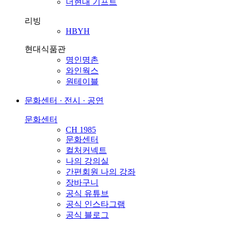
더현대 기프트
리빙
HBYH
현대식품관
명인명촌
와인웍스
원테이블
문화센터 · 전시 · 공연
문화센터
CH 1985
문화센터
컬처커넥트
나의 강의실
간편회원 나의 강좌
장바구니
공식 유튜브
공식 인스타그램
공식 블로그