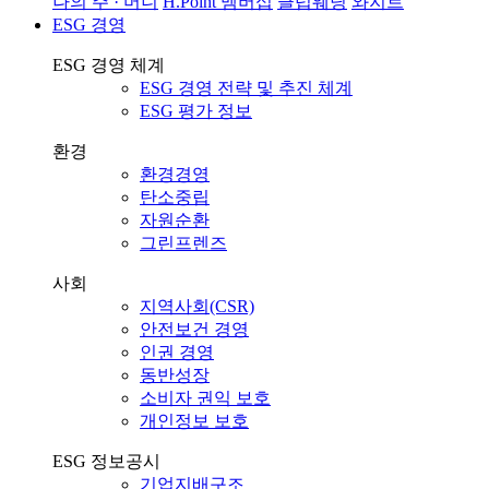
나의 주 · 머니
H.Point 멤버십
클럽웨딩
와지트
ESG 경영
ESG 경영 체계
ESG 경영 전략 및 추진 체계
ESG 평가 정보
환경
환경경영
탄소중립
자원순환
그린프렌즈
사회
지역사회(CSR)
안전보건 경영
인권 경영
동반성장
소비자 권익 보호
개인정보 보호
ESG 정보공시
기업지배구조