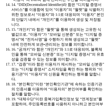
14. “DID(Decentralized Identifier)라 함은 “디지털 증명서
서비스”를 이용함에 있어 “이용자”의 “월렛”을 식별하기
위한 정보로서 “이용자”와 1:1로 대응되며 “이용자” 본인
의 단말기 내에서 “개인키”를 이용하여 생성 및 저장됩
니다.
15. “개인키”라 함은 “월렛”을 통해 생성되는 고유한 식
별값으로, “이용자”가 “모바일 신분증” 또는 “디지털 증
명서”에 “전자서명”을 수행하기 위해 생성되고 “월렛”
내에 안전하게 보관•관리되는 정보를 의미합니다.
16. “공개키”라 함은 “개인키”와 1:1로 대응되며, 블록체
인을 통해 “모바일 신분증” 또는 “디지털 증명서”의 유효
성을 검증할 수 있는 정보를 의미합니다.
17. “검증”이라 함은 이용자가 제시하는 “모바일 신분증”
또는 “디지털 증명서” 소지자임을 확인 하는 행위와 “이
용기관”이 “이용자”의 신원을 확인하는 행위를 말합니
다.
18. “본인확인”이란 “본인확인기관”에 속하는 인증기관
의 인증서를 이용하여 “이용자의” 본인여부를 확인하는
절차를 말합니다.
19. “대체수단”이란 중복가입확인정보 및 “연계정보”를
포함하여, 주민등록번호를 사용하지 아니하고 본인여부