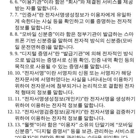
6. “이용기관”이라 함은 “회사”와 체결된 서비스를 제공
받는 자를 말합니다.
7. “인증서”란 전자서명생성정보가 이용자에게 유일하
게 속한다는 사실 등을 확인하고 이를 증명하는 전자적
정보를 말합니다.
8. “모바일 신분증”이라 함은 정부기관이 발급하는 스마
트폰 기반 신분증을 말하며 전자적 방식의 신분증(모바
일 운전면허증)을 말합니다.
9. “디지털 증명서”란 “발급기관”에 의해 전자적인 방식
으로 발급되는 증명서로 신원 확인, 인증 내역 확인 등의
목적으로 사용될 수 있는 증명서를 말합니다.
10. “전자서명”이란 서명자의 신원 또는 서명자가 해당
전자문서에 서명하였다는 사실을 나타내는데 이용하기
위하여 전자문서에 첨부되거나 논리적으로 결합된 전자
적 형태의 정보를 말합니다.
11. “전자서명생성정보(개인키)”란 전자서명을 생성하기
위하여 이용하는 전자적 정보를 말합니다.
12. “전자서명검증정보(공개키)”란 전자서명을 검증하기
위하여 이용하는 전자적 정보를 말합니다.
13. “월렛”이라 함은 “이용자” 소유의 단말기에 “모바일
신분증”, “디지털 증명서” 등을 보관, 관리하는 서비스로
“이용자”의 DID와 함께 관리하는 수단을 의미합니다.