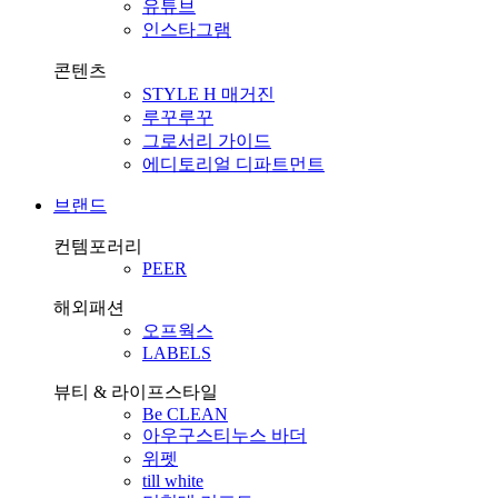
유튜브
인스타그램
콘텐츠
STYLE H 매거진
루꾸루꾸
그로서리 가이드
에디토리얼 디파트먼트
브랜드
컨템포러리
PEER
해외패션
오프웍스
LABELS
뷰티 & 라이프스타일
Be CLEAN
아우구스티누스 바더
위펫
till white