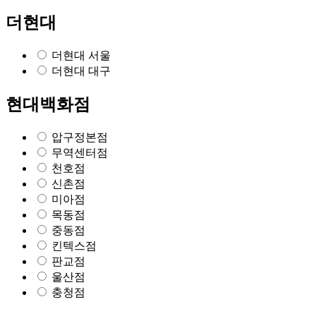
더현대
더현대 서울
더현대 대구
현대백화점
압구정본점
무역센터점
천호점
신촌점
미아점
목동점
중동점
킨텍스점
판교점
울산점
충청점