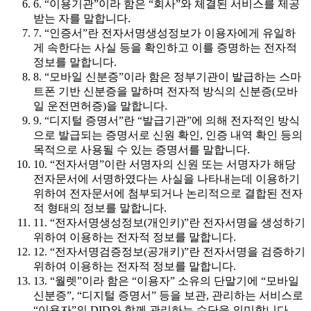
6. “이용기관”이라 함은 “회사”와 체결된 서비스를 제공
받는 자를 말합니다.
7. “인증서”란 전자서명생성정보가 이용자에게 유일하
게 속한다는 사실 등을 확인하고 이를 증명하는 전자적
정보를 말합니다.
8. “모바일 신분증”이라 함은 정부기관이 발급하는 스마
트폰 기반 신분증을 말하며 전자적 방식의 신분증(모바
일 운전면허증)을 말합니다.
9. “디지털 증명서”란 “발급기관”에 의해 전자적인 방식
으로 발급되는 증명서로 신원 확인, 인증 내역 확인 등의
목적으로 사용될 수 있는 증명서를 말합니다.
10. “전자서명”이란 서명자의 신원 또는 서명자가 해당
전자문서에 서명하였다는 사실을 나타내는데 이용하기
위하여 전자문서에 첨부되거나 논리적으로 결합된 전자
적 형태의 정보를 말합니다.
11. “전자서명생성정보(개인키)”란 전자서명을 생성하기
위하여 이용하는 전자적 정보를 말합니다.
12. “전자서명검증정보(공개키)”란 전자서명을 검증하기
위하여 이용하는 전자적 정보를 말합니다.
13. “월렛”이라 함은 “이용자” 소유의 단말기에 “모바일
신분증”, “디지털 증명서” 등을 보관, 관리하는 서비스로
“이용자”의 DID와 함께 관리하는 수단을 의미합니다.