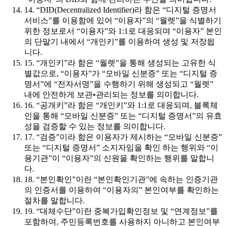
14. “DID(Decentralized Identifier)라 함은 “디지털 증명서
서비스”를 이용함에 있어 “이용자”의 “월렛”을 식별하기
위한 정보로서 “이용자”와 1:1로 대응되며 “이용자” 본인
의 단말기 내에서 “개인키”를 이용하여 생성 및 저장됩
니다.
15. “개인키”라 함은 “월렛”을 통해 생성되는 고유한 식
별값으로, “이용자”가 “모바일 신분증” 또는 “디지털 증
명서”에 “전자서명”을 수행하기 위해 생성되고 “월렛”
내에 안전하게 보관•관리되는 정보를 의미합니다.
16. “공개키”라 함은 “개인키”와 1:1로 대응되며, 블록체
인을 통해 “모바일 신분증” 또는 “디지털 증명서”의 유효
성을 검증할 수 있는 정보를 의미합니다.
17. “검증”이라 함은 이용자가 제시하는 “모바일 신분증”
또는 “디지털 증명서” 소지자임을 확인 하는 행위와 “이
용기관”이 “이용자”의 신원을 확인하는 행위를 말합니
다.
18. “본인확인”이란 “본인확인기관”에 속하는 인증기관
의 인증서를 이용하여 “이용자의” 본인여부를 확인하는
절차를 말합니다.
19. “대체수단”이란 중복가입확인정보 및 “연계정보”를
포함하여, 주민등록번호를 사용하지 아니하고 본인여부