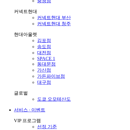
충청점
커넥트현대
커넥트현대 부산
커넥트현대 청주
현대아울렛
김포점
송도점
대전점
SPACE 1
동대문점
가산점
가든파이브점
대구점
글로벌
도쿄 오모테산도
서비스 ∙ 이벤트
VIP 프로그램
선정 기준