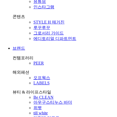
유튜브
인스타그램
콘텐츠
STYLE H 매거진
루꾸루꾸
그로서리 가이드
에디토리얼 디파트먼트
브랜드
컨템포러리
PEER
해외패션
오프웍스
LABELS
뷰티 & 라이프스타일
Be CLEAN
아우구스티누스 바더
위펫
till white