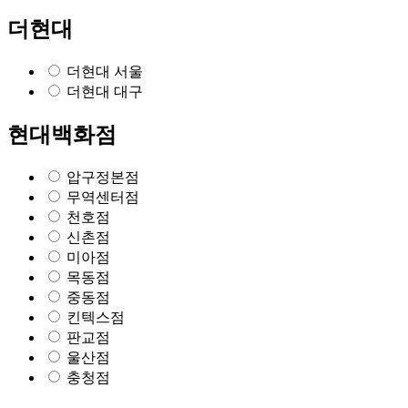
더현대
더현대 서울
더현대 대구
현대백화점
압구정본점
무역센터점
천호점
신촌점
미아점
목동점
중동점
킨텍스점
판교점
울산점
충청점