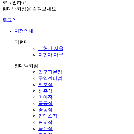
로그인
하고
현대백화점을 즐겨보세요!
로그인
지점안내
더현대
더현대 서울
더현대 대구
현대백화점
압구정본점
무역센터점
천호점
신촌점
미아점
목동점
중동점
킨텍스점
판교점
울산점