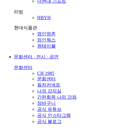
더현대 기프트
리빙
HBYH
현대식품관
명인명촌
와인웍스
원테이블
문화센터 · 전시 · 공연
문화센터
CH 1985
문화센터
컬처커넥트
나의 강의실
간편회원 나의 강좌
장바구니
공식 유튜브
공식 인스타그램
공식 블로그