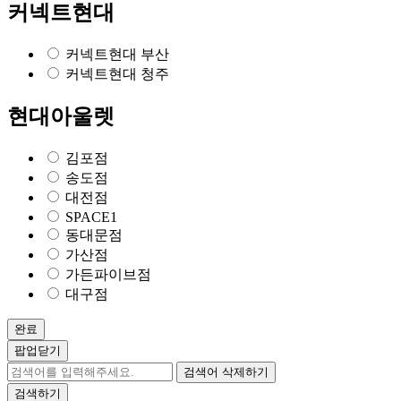
커넥트현대
커넥트현대 부산
커넥트현대 청주
현대아울렛
김포점
송도점
대전점
SPACE1
동대문점
가산점
가든파이브점
대구점
완료
팝업닫기
검색어 삭제하기
검색하기