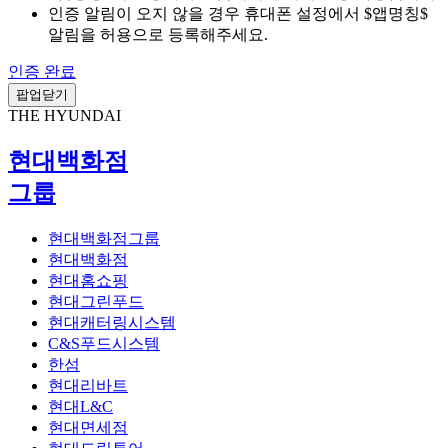
인증 알림이 오지 않을 경우 휴대폰 설정에서 $앱명칭$
알림을 허용으로 등록해주세요.
인증 완료
팝업닫기
THE HYUNDAI
현대백화점
그룹
현대백화점그룹
현대백화점
현대홈쇼핑
현대그린푸드
현대캐터링시스템
C&S푸드시스템
한섬
현대리바트
현대L&C
현대면세점