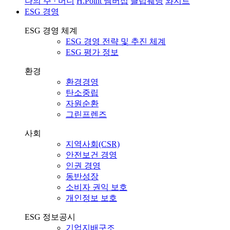
나의 주 · 머니
H.Point 멤버십
클럽웨딩
와지트
ESG 경영
ESG 경영 체계
ESG 경영 전략 및 추진 체계
ESG 평가 정보
환경
환경경영
탄소중립
자원순환
그린프렌즈
사회
지역사회(CSR)
안전보건 경영
인권 경영
동반성장
소비자 권익 보호
개인정보 보호
ESG 정보공시
기업지배구조