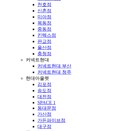
천호점
신촌점
미아점
목동점
중동점
킨텍스점
판교점
울산점
충청점
커넥트현대
커넥트현대 부산
커넥트현대 청주
현대아울렛
김포점
송도점
대전점
SPACE 1
동대문점
가산점
가든파이브점
대구점