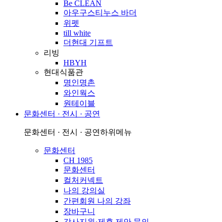
Be CLEAN
아우구스티누스 바더
위펫
till white
더현대 기프트
리빙
HBYH
현대식품관
명인명촌
와인웍스
원테이블
문화센터 · 전시 · 공연
문화센터 · 전시 · 공연
하위메뉴
문화센터
CH 1985
문화센터
컬처커넥트
나의 강의실
간편회원 나의 강좌
장바구니
강사지원·제휴 제안 문의