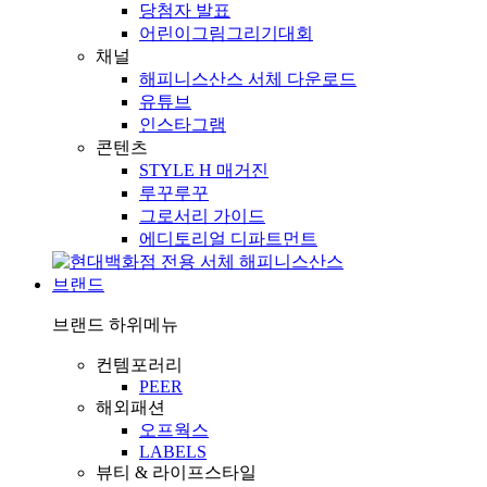
당첨자 발표
어린이그림그리기대회
채널
해피니스산스 서체 다운로드
유튜브
인스타그램
콘텐츠
STYLE H 매거진
루꾸루꾸
그로서리 가이드
에디토리얼 디파트먼트
브랜드
브랜드
하위메뉴
컨템포러리
PEER
해외패션
오프웍스
LABELS
뷰티 & 라이프스타일