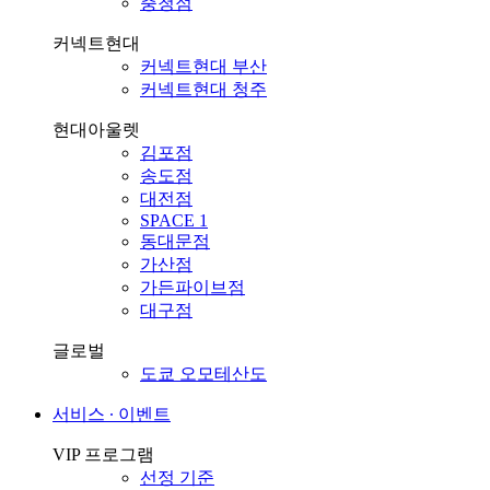
충청점
커넥트현대
커넥트현대 부산
커넥트현대 청주
현대아울렛
김포점
송도점
대전점
SPACE 1
동대문점
가산점
가든파이브점
대구점
글로벌
도쿄 오모테산도
서비스 ∙ 이벤트
VIP 프로그램
선정 기준