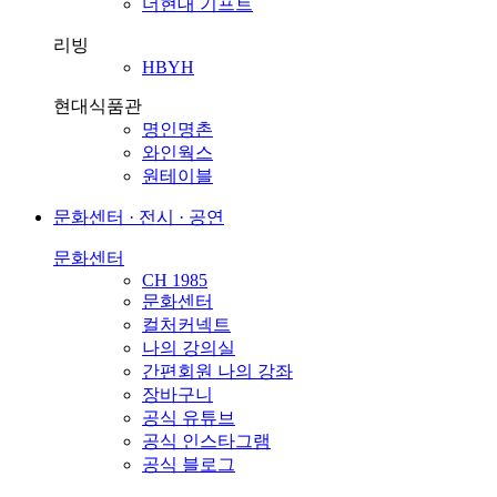
더현대 기프트
리빙
HBYH
현대식품관
명인명촌
와인웍스
원테이블
문화센터 · 전시 · 공연
문화센터
CH 1985
문화센터
컬처커넥트
나의 강의실
간편회원 나의 강좌
장바구니
공식 유튜브
공식 인스타그램
공식 블로그