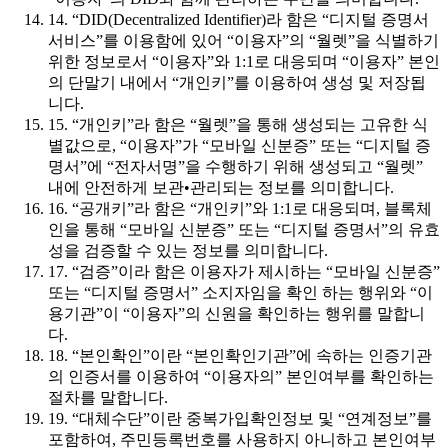
14. “DID(Decentralized Identifier)라 함은 “디지털 증명서
서비스”를 이용함에 있어 “이용자”의 “월렛”을 식별하기
위한 정보로서 “이용자”와 1:1로 대응되며 “이용자” 본인
의 단말기 내에서 “개인키”를 이용하여 생성 및 저장됩
니다.
15. “개인키”라 함은 “월렛”을 통해 생성되는 고유한 식
별값으로, “이용자”가 “모바일 신분증” 또는 “디지털 증
명서”에 “전자서명”을 수행하기 위해 생성되고 “월렛”
내에 안전하게 보관•관리되는 정보를 의미합니다.
16. “공개키”라 함은 “개인키”와 1:1로 대응되며, 블록체
인을 통해 “모바일 신분증” 또는 “디지털 증명서”의 유효
성을 검증할 수 있는 정보를 의미합니다.
17. “검증”이라 함은 이용자가 제시하는 “모바일 신분증”
또는 “디지털 증명서” 소지자임을 확인 하는 행위와 “이
용기관”이 “이용자”의 신원을 확인하는 행위를 말합니
다.
18. “본인확인”이란 “본인확인기관”에 속하는 인증기관
의 인증서를 이용하여 “이용자의” 본인여부를 확인하는
절차를 말합니다.
19. “대체수단”이란 중복가입확인정보 및 “연계정보”를
포함하여, 주민등록번호를 사용하지 아니하고 본인여부