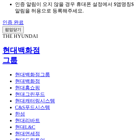
인증 알림이 오지 않을 경우 휴대폰 설정에서 $앱명칭$
알림을 허용으로 등록해주세요.
인증 완료
팝업닫기
THE HYUNDAI
현대백화점
그룹
현대백화점그룹
현대백화점
현대홈쇼핑
현대그린푸드
현대캐터링시스템
C&S푸드시스템
한섬
현대리바트
현대L&C
현대면세점