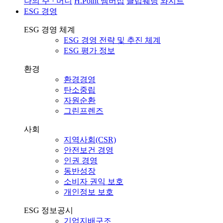
나의 주 · 머니
H.Point 멤버십
클럽웨딩
와지트
ESG 경영
ESG 경영 체계
ESG 경영 전략 및 추진 체계
ESG 평가 정보
환경
환경경영
탄소중립
자원순환
그린프렌즈
사회
지역사회(CSR)
안전보건 경영
인권 경영
동반성장
소비자 권익 보호
개인정보 보호
ESG 정보공시
기업지배구조