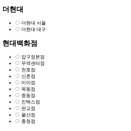
더현대
더현대 서울
더현대 대구
현대백화점
압구정본점
무역센터점
천호점
신촌점
미아점
목동점
중동점
킨텍스점
판교점
울산점
충청점