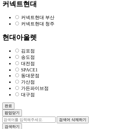
커넥트현대
커넥트현대 부산
커넥트현대 청주
현대아울렛
김포점
송도점
대전점
SPACE1
동대문점
가산점
가든파이브점
대구점
완료
팝업닫기
검색어 삭제하기
검색하기