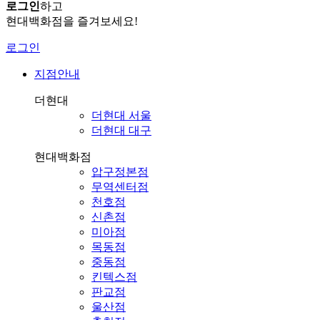
로그인
하고
현대백화점을 즐겨보세요!
로그인
지점안내
더현대
더현대 서울
더현대 대구
현대백화점
압구정본점
무역센터점
천호점
신촌점
미아점
목동점
중동점
킨텍스점
판교점
울산점