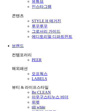
유튜브
인스타그램
콘텐츠
STYLE H 매거진
루꾸루꾸
그로서리 가이드
에디토리얼 디파트먼트
브랜드
컨템포러리
PEER
해외패션
오프웍스
LABELS
뷰티 & 라이프스타일
Be CLEAN
아우구스티누스 바더
위펫
till white