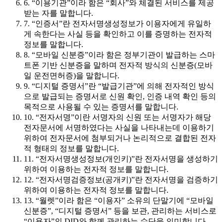
6. “이용기관”이라 함은 “회사”와 체결된 서비스를 제공
받는 자를 말합니다.
7. “인증서”란 전자서명생성정보가 이용자에게 유일하
게 속한다는 사실 등을 확인하고 이를 증명하는 전자적
정보를 말합니다.
8. “모바일 신분증”이라 함은 정부기관이 발급하는 스마
트폰 기반 신분증을 말하며 전자적 방식의 신분증(모바
일 운전면허증)을 말합니다.
9. “디지털 증명서”란 “발급기관”에 의해 전자적인 방식
으로 발급되는 증명서로 신원 확인, 인증 내역 확인 등의
목적으로 사용될 수 있는 증명서를 말합니다.
10. “전자서명”이란 서명자의 신원 또는 서명자가 해당
전자문서에 서명하였다는 사실을 나타내는데 이용하기
위하여 전자문서에 첨부되거나 논리적으로 결합된 전자
적 형태의 정보를 말합니다.
11. “전자서명생성정보(개인키)”란 전자서명을 생성하기
위하여 이용하는 전자적 정보를 말합니다.
12. “전자서명검증정보(공개키)”란 전자서명을 검증하기
위하여 이용하는 전자적 정보를 말합니다.
13. “월렛”이라 함은 “이용자” 소유의 단말기에 “모바일
신분증”, “디지털 증명서” 등을 보관, 관리하는 서비스로
“이용자”의 DID와 함께 관리하는 수단을 의미합니다.