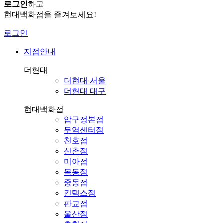
로그인
하고
현대백화점을 즐겨보세요!
로그인
지점안내
더현대
더현대 서울
더현대 대구
현대백화점
압구정본점
무역센터점
천호점
신촌점
미아점
목동점
중동점
킨텍스점
판교점
울산점