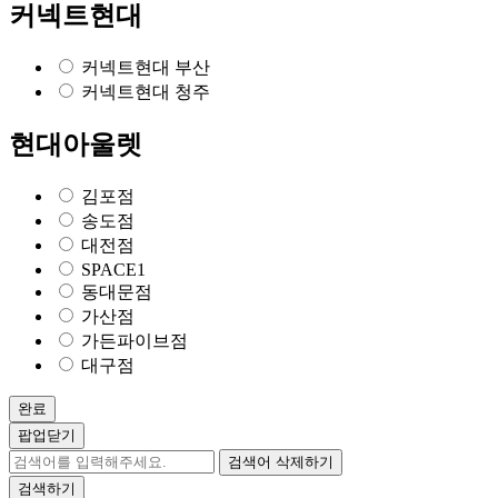
커넥트현대
커넥트현대 부산
커넥트현대 청주
현대아울렛
김포점
송도점
대전점
SPACE1
동대문점
가산점
가든파이브점
대구점
완료
팝업닫기
검색어 삭제하기
검색하기