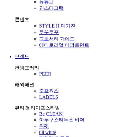
유튜브
인스타그램
콘텐츠
STYLE H 매거진
루꾸루꾸
그로서리 가이드
에디토리얼 디파트먼트
브랜드
컨템포러리
PEER
해외패션
오프웍스
LABELS
뷰티 & 라이프스타일
Be CLEAN
아우구스티누스 바더
위펫
till white