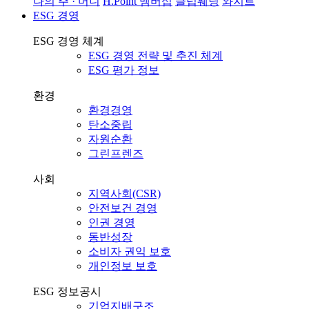
나의 주 · 머니
H.Point 멤버십
클럽웨딩
와지트
ESG 경영
ESG 경영 체계
ESG 경영 전략 및 추진 체계
ESG 평가 정보
환경
환경경영
탄소중립
자원순환
그린프렌즈
사회
지역사회(CSR)
안전보건 경영
인권 경영
동반성장
소비자 권익 보호
개인정보 보호
ESG 정보공시
기업지배구조