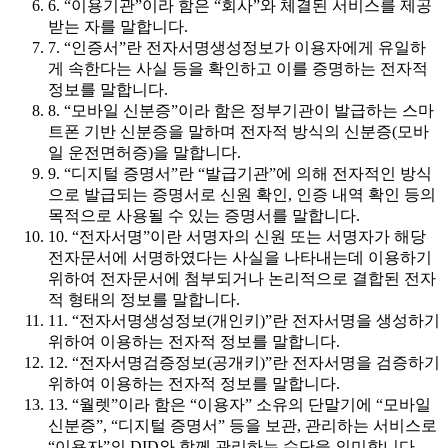
6. “이용기관”이라 함은 “회사”와 체결된 서비스를 제공
받는 자를 말합니다.
7. “인증서”란 전자서명생성정보가 이용자에게 유일하
게 속한다는 사실 등을 확인하고 이를 증명하는 전자적
정보를 말합니다.
8. “모바일 신분증”이라 함은 정부기관이 발급하는 스마
트폰 기반 신분증을 말하며 전자적 방식의 신분증(모바
일 운전면허증)을 말합니다.
9. “디지털 증명서”란 “발급기관”에 의해 전자적인 방식
으로 발급되는 증명서로 신원 확인, 인증 내역 확인 등의
목적으로 사용될 수 있는 증명서를 말합니다.
10. “전자서명”이란 서명자의 신원 또는 서명자가 해당
전자문서에 서명하였다는 사실을 나타내는데 이용하기
위하여 전자문서에 첨부되거나 논리적으로 결합된 전자
적 형태의 정보를 말합니다.
11. “전자서명생성정보(개인키)”란 전자서명을 생성하기
위하여 이용하는 전자적 정보를 말합니다.
12. “전자서명검증정보(공개키)”란 전자서명을 검증하기
위하여 이용하는 전자적 정보를 말합니다.
13. “월렛”이라 함은 “이용자” 소유의 단말기에 “모바일
신분증”, “디지털 증명서” 등을 보관, 관리하는 서비스로
“이용자”의 DID와 함께 관리하는 수단을 의미합니다.