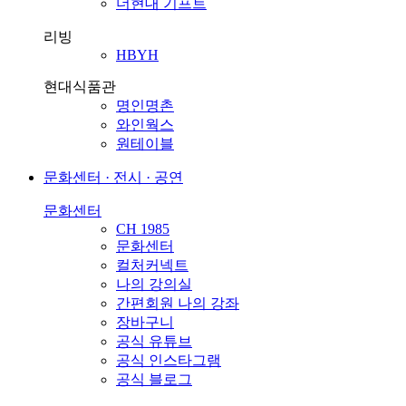
더현대 기프트
리빙
HBYH
현대식품관
명인명촌
와인웍스
원테이블
문화센터 · 전시 · 공연
문화센터
CH 1985
문화센터
컬처커넥트
나의 강의실
간편회원 나의 강좌
장바구니
공식 유튜브
공식 인스타그램
공식 블로그