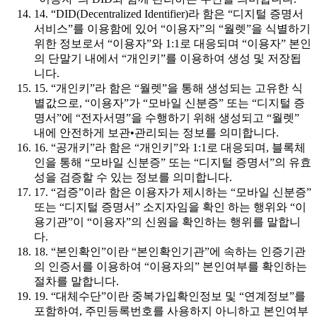
14. “DID(Decentralized Identifier)라 함은 “디지털 증명서
서비스”를 이용함에 있어 “이용자”의 “월렛”을 식별하기
위한 정보로서 “이용자”와 1:1로 대응되며 “이용자” 본인
의 단말기 내에서 “개인키”를 이용하여 생성 및 저장됩
니다.
15. “개인키”라 함은 “월렛”을 통해 생성되는 고유한 식
별값으로, “이용자”가 “모바일 신분증” 또는 “디지털 증
명서”에 “전자서명”을 수행하기 위해 생성되고 “월렛”
내에 안전하게 보관•관리되는 정보를 의미합니다.
16. “공개키”라 함은 “개인키”와 1:1로 대응되며, 블록체
인을 통해 “모바일 신분증” 또는 “디지털 증명서”의 유효
성을 검증할 수 있는 정보를 의미합니다.
17. “검증”이라 함은 이용자가 제시하는 “모바일 신분증”
또는 “디지털 증명서” 소지자임을 확인 하는 행위와 “이
용기관”이 “이용자”의 신원을 확인하는 행위를 말합니
다.
18. “본인확인”이란 “본인확인기관”에 속하는 인증기관
의 인증서를 이용하여 “이용자의” 본인여부를 확인하는
절차를 말합니다.
19. “대체수단”이란 중복가입확인정보 및 “연계정보”를
포함하여, 주민등록번호를 사용하지 아니하고 본인여부