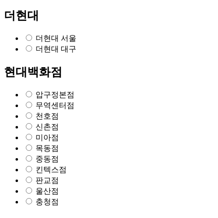
더현대
더현대 서울
더현대 대구
현대백화점
압구정본점
무역센터점
천호점
신촌점
미아점
목동점
중동점
킨텍스점
판교점
울산점
충청점