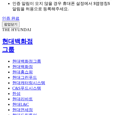
인증 알림이 오지 않을 경우 휴대폰 설정에서 $앱명칭$
알림을 허용으로 등록해주세요.
인증 완료
팝업닫기
THE HYUNDAI
현대백화점
그룹
현대백화점그룹
현대백화점
현대홈쇼핑
현대그린푸드
현대캐터링시스템
C&S푸드시스템
한섬
현대리바트
현대L&C
현대면세점