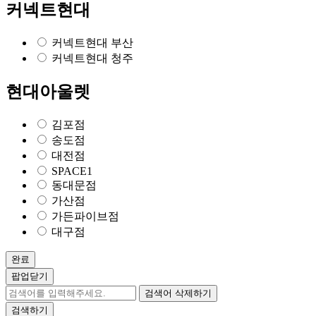
커넥트현대
커넥트현대 부산
커넥트현대 청주
현대아울렛
김포점
송도점
대전점
SPACE1
동대문점
가산점
가든파이브점
대구점
완료
팝업닫기
검색어 삭제하기
검색하기