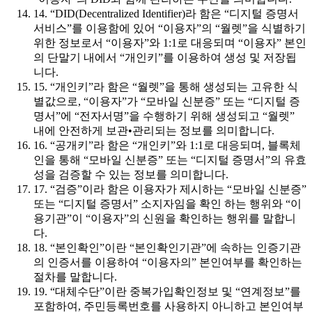
14. “DID(Decentralized Identifier)라 함은 “디지털 증명서
서비스”를 이용함에 있어 “이용자”의 “월렛”을 식별하기
위한 정보로서 “이용자”와 1:1로 대응되며 “이용자” 본인
의 단말기 내에서 “개인키”를 이용하여 생성 및 저장됩
니다.
15. “개인키”라 함은 “월렛”을 통해 생성되는 고유한 식
별값으로, “이용자”가 “모바일 신분증” 또는 “디지털 증
명서”에 “전자서명”을 수행하기 위해 생성되고 “월렛”
내에 안전하게 보관•관리되는 정보를 의미합니다.
16. “공개키”라 함은 “개인키”와 1:1로 대응되며, 블록체
인을 통해 “모바일 신분증” 또는 “디지털 증명서”의 유효
성을 검증할 수 있는 정보를 의미합니다.
17. “검증”이라 함은 이용자가 제시하는 “모바일 신분증”
또는 “디지털 증명서” 소지자임을 확인 하는 행위와 “이
용기관”이 “이용자”의 신원을 확인하는 행위를 말합니
다.
18. “본인확인”이란 “본인확인기관”에 속하는 인증기관
의 인증서를 이용하여 “이용자의” 본인여부를 확인하는
절차를 말합니다.
19. “대체수단”이란 중복가입확인정보 및 “연계정보”를
포함하여, 주민등록번호를 사용하지 아니하고 본인여부