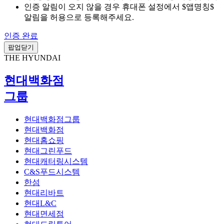
인증 알림이 오지 않을 경우 휴대폰 설정에서 $앱명칭$
알림을 허용으로 등록해주세요.
인증 완료
팝업닫기
THE HYUNDAI
현대백화점
그룹
현대백화점그룹
현대백화점
현대홈쇼핑
현대그린푸드
현대캐터링시스템
C&S푸드시스템
한섬
현대리바트
현대L&C
현대면세점