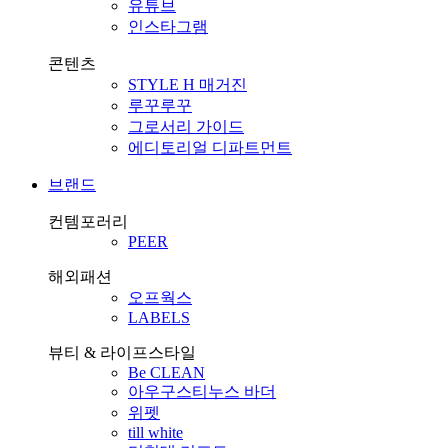
유튜브
인스타그램
콘텐츠
STYLE H 매거진
루꾸루꾸
그로서리 가이드
에디토리얼 디파트먼트
브랜드
컨템포러리
PEER
해외패션
오프웍스
LABELS
뷰티 & 라이프스타일
Be CLEAN
아우구스티누스 바더
위펫
till white