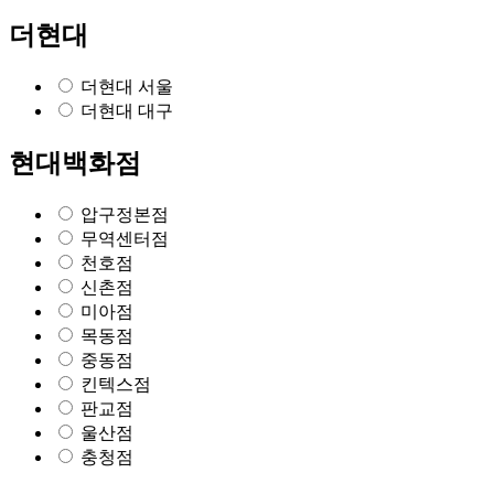
더현대
더현대 서울
더현대 대구
현대백화점
압구정본점
무역센터점
천호점
신촌점
미아점
목동점
중동점
킨텍스점
판교점
울산점
충청점