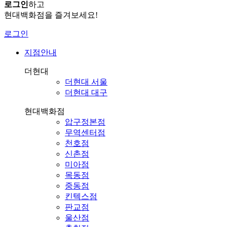
로그인
하고
현대백화점을 즐겨보세요!
로그인
지점안내
더현대
더현대 서울
더현대 대구
현대백화점
압구정본점
무역센터점
천호점
신촌점
미아점
목동점
중동점
킨텍스점
판교점
울산점