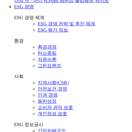
나의 주 · 머니
H.Point 멤버십
클럽웨딩
와지트
ESG 경영
ESG 경영 체계
ESG 경영 전략 및 추진 체계
ESG 평가 정보
환경
환경경영
탄소중립
자원순환
그린프렌즈
사회
지역사회(CSR)
안전보건 경영
인권 경영
동반성장
소비자 권익 보호
개인정보 보호
ESG 정보공시
기업지배구조