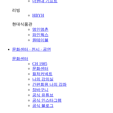
더현대 기프트
리빙
HBYH
현대식품관
명인명촌
와인웍스
원테이블
문화센터 · 전시 · 공연
문화센터
CH 1985
문화센터
컬처커넥트
나의 강의실
간편회원 나의 강좌
장바구니
공식 유튜브
공식 인스타그램
공식 블로그