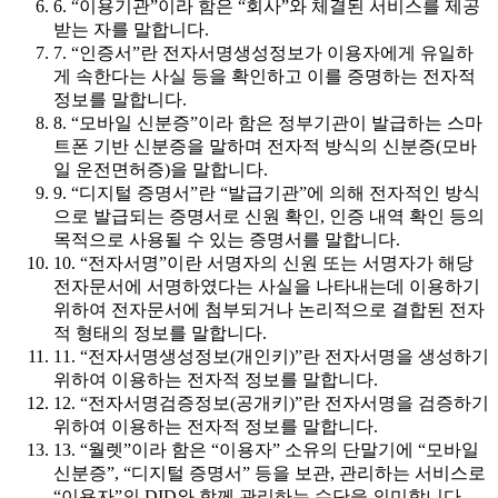
6. “이용기관”이라 함은 “회사”와 체결된 서비스를 제공
받는 자를 말합니다.
7. “인증서”란 전자서명생성정보가 이용자에게 유일하
게 속한다는 사실 등을 확인하고 이를 증명하는 전자적
정보를 말합니다.
8. “모바일 신분증”이라 함은 정부기관이 발급하는 스마
트폰 기반 신분증을 말하며 전자적 방식의 신분증(모바
일 운전면허증)을 말합니다.
9. “디지털 증명서”란 “발급기관”에 의해 전자적인 방식
으로 발급되는 증명서로 신원 확인, 인증 내역 확인 등의
목적으로 사용될 수 있는 증명서를 말합니다.
10. “전자서명”이란 서명자의 신원 또는 서명자가 해당
전자문서에 서명하였다는 사실을 나타내는데 이용하기
위하여 전자문서에 첨부되거나 논리적으로 결합된 전자
적 형태의 정보를 말합니다.
11. “전자서명생성정보(개인키)”란 전자서명을 생성하기
위하여 이용하는 전자적 정보를 말합니다.
12. “전자서명검증정보(공개키)”란 전자서명을 검증하기
위하여 이용하는 전자적 정보를 말합니다.
13. “월렛”이라 함은 “이용자” 소유의 단말기에 “모바일
신분증”, “디지털 증명서” 등을 보관, 관리하는 서비스로
“이용자”의 DID와 함께 관리하는 수단을 의미합니다.