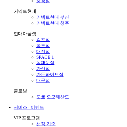
충청점
커넥트현대
커넥트현대 부산
커넥트현대 청주
현대아울렛
김포점
송도점
대전점
SPACE 1
동대문점
가산점
가든파이브점
대구점
글로벌
도쿄 오모테산도
서비스 ∙ 이벤트
VIP 프로그램
선정 기준