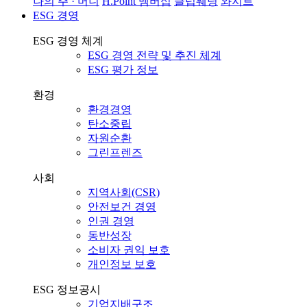
나의 주 · 머니
H.Point 멤버십
클럽웨딩
와지트
ESG 경영
ESG 경영 체계
ESG 경영 전략 및 추진 체계
ESG 평가 정보
환경
환경경영
탄소중립
자원순환
그린프렌즈
사회
지역사회(CSR)
안전보건 경영
인권 경영
동반성장
소비자 권익 보호
개인정보 보호
ESG 정보공시
기업지배구조