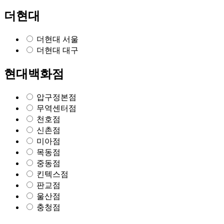
더현대
더현대 서울
더현대 대구
현대백화점
압구정본점
무역센터점
천호점
신촌점
미아점
목동점
중동점
킨텍스점
판교점
울산점
충청점