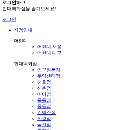
로그인
하고
현대백화점을 즐겨보세요!
로그인
지점안내
더현대
더현대 서울
더현대 대구
현대백화점
압구정본점
무역센터점
천호점
신촌점
미아점
목동점
중동점
킨텍스점
판교점
울산점