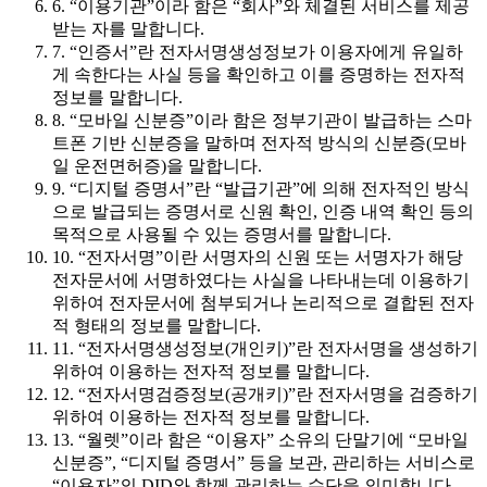
6. “이용기관”이라 함은 “회사”와 체결된 서비스를 제공
받는 자를 말합니다.
7. “인증서”란 전자서명생성정보가 이용자에게 유일하
게 속한다는 사실 등을 확인하고 이를 증명하는 전자적
정보를 말합니다.
8. “모바일 신분증”이라 함은 정부기관이 발급하는 스마
트폰 기반 신분증을 말하며 전자적 방식의 신분증(모바
일 운전면허증)을 말합니다.
9. “디지털 증명서”란 “발급기관”에 의해 전자적인 방식
으로 발급되는 증명서로 신원 확인, 인증 내역 확인 등의
목적으로 사용될 수 있는 증명서를 말합니다.
10. “전자서명”이란 서명자의 신원 또는 서명자가 해당
전자문서에 서명하였다는 사실을 나타내는데 이용하기
위하여 전자문서에 첨부되거나 논리적으로 결합된 전자
적 형태의 정보를 말합니다.
11. “전자서명생성정보(개인키)”란 전자서명을 생성하기
위하여 이용하는 전자적 정보를 말합니다.
12. “전자서명검증정보(공개키)”란 전자서명을 검증하기
위하여 이용하는 전자적 정보를 말합니다.
13. “월렛”이라 함은 “이용자” 소유의 단말기에 “모바일
신분증”, “디지털 증명서” 등을 보관, 관리하는 서비스로
“이용자”의 DID와 함께 관리하는 수단을 의미합니다.