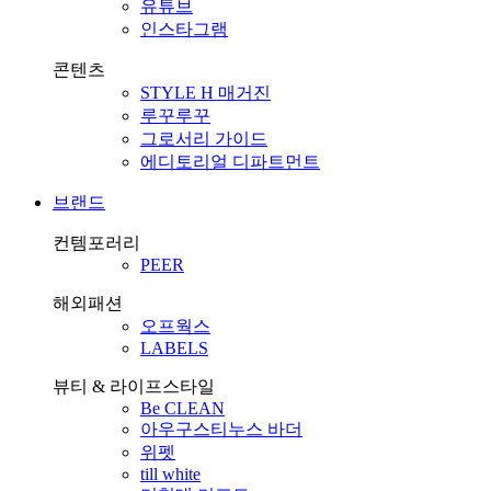
유튜브
인스타그램
콘텐츠
STYLE H 매거진
루꾸루꾸
그로서리 가이드
에디토리얼 디파트먼트
브랜드
컨템포러리
PEER
해외패션
오프웍스
LABELS
뷰티 & 라이프스타일
Be CLEAN
아우구스티누스 바더
위펫
till white