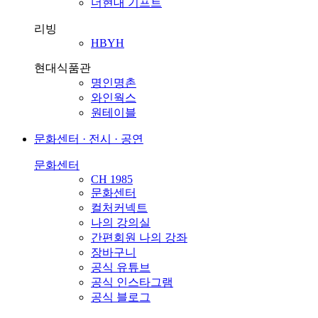
더현대 기프트
리빙
HBYH
현대식품관
명인명촌
와인웍스
원테이블
문화센터 · 전시 · 공연
문화센터
CH 1985
문화센터
컬처커넥트
나의 강의실
간편회원 나의 강좌
장바구니
공식 유튜브
공식 인스타그램
공식 블로그