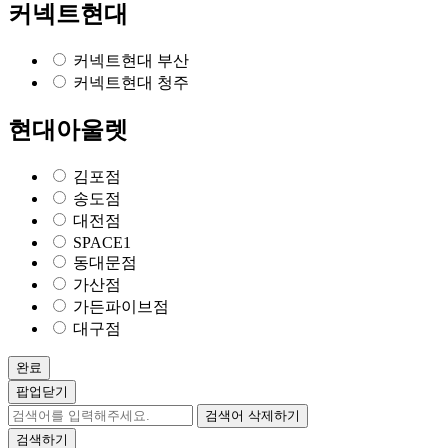
커넥트현대
커넥트현대 부산
커넥트현대 청주
현대아울렛
김포점
송도점
대전점
SPACE1
동대문점
가산점
가든파이브점
대구점
완료
팝업닫기
검색어 삭제하기
검색하기