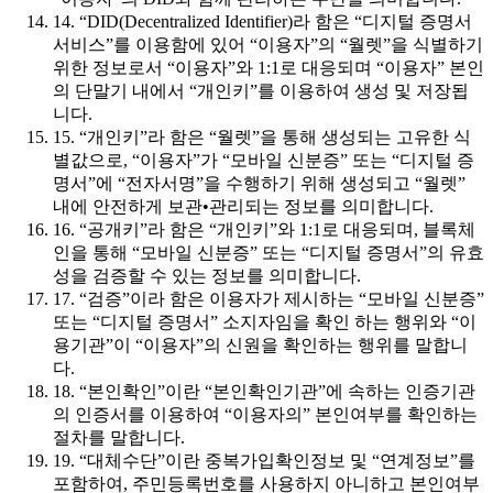
14. “DID(Decentralized Identifier)라 함은 “디지털 증명서
서비스”를 이용함에 있어 “이용자”의 “월렛”을 식별하기
위한 정보로서 “이용자”와 1:1로 대응되며 “이용자” 본인
의 단말기 내에서 “개인키”를 이용하여 생성 및 저장됩
니다.
15. “개인키”라 함은 “월렛”을 통해 생성되는 고유한 식
별값으로, “이용자”가 “모바일 신분증” 또는 “디지털 증
명서”에 “전자서명”을 수행하기 위해 생성되고 “월렛”
내에 안전하게 보관•관리되는 정보를 의미합니다.
16. “공개키”라 함은 “개인키”와 1:1로 대응되며, 블록체
인을 통해 “모바일 신분증” 또는 “디지털 증명서”의 유효
성을 검증할 수 있는 정보를 의미합니다.
17. “검증”이라 함은 이용자가 제시하는 “모바일 신분증”
또는 “디지털 증명서” 소지자임을 확인 하는 행위와 “이
용기관”이 “이용자”의 신원을 확인하는 행위를 말합니
다.
18. “본인확인”이란 “본인확인기관”에 속하는 인증기관
의 인증서를 이용하여 “이용자의” 본인여부를 확인하는
절차를 말합니다.
19. “대체수단”이란 중복가입확인정보 및 “연계정보”를
포함하여, 주민등록번호를 사용하지 아니하고 본인여부