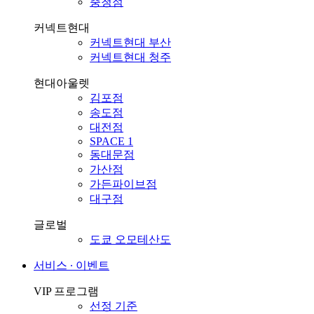
충청점
커넥트현대
커넥트현대 부산
커넥트현대 청주
현대아울렛
김포점
송도점
대전점
SPACE 1
동대문점
가산점
가든파이브점
대구점
글로벌
도쿄 오모테산도
서비스 ∙ 이벤트
VIP 프로그램
선정 기준