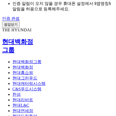
인증 알림이 오지 않을 경우 휴대폰 설정에서 $앱명칭$
알림을 허용으로 등록해주세요.
인증 완료
팝업닫기
THE HYUNDAI
현대백화점
그룹
현대백화점그룹
현대백화점
현대홈쇼핑
현대그린푸드
현대캐터링시스템
C&S푸드시스템
한섬
현대리바트
현대L&C
현대면세점